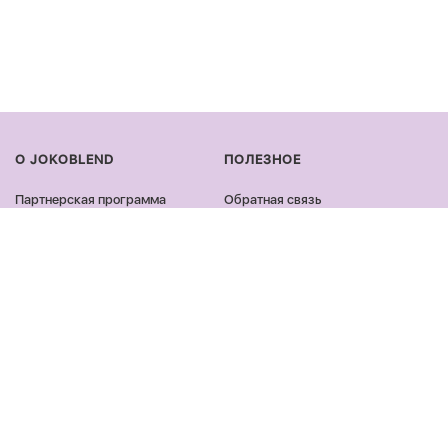
О JOKOBLEND
ПОЛЕЗНОЕ
Партнерская программа
Обратная связь
Сертификация продукции
Оплата и доставка
Сотрудничество
Возврат и обмен
Блог
Оферта и политика
конфиденциальности
Контакты
Отзывы
ПРОДУКЦИЯ
ОСТАВАЙСЯ ОНЛАЙН