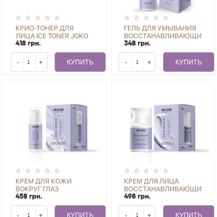
КРИО-ТОНЕР ДЛЯ
ГЕЛЬ ДЛЯ УМЫВАНИЯ
ЛИЦА ICE TONER JOKO
ВОССТАНАВЛИВАЮЩИЙ
BLEND 6 ШТ. Х 10 МЛ
С НИАЦИНАМИДОМ
418 грн.
348 грн.
SKIN RENEW JOKO
BLEND 150 МЛ
-
+
КУПИТЬ
-
+
КУПИТЬ
КРЕМ ДЛЯ КОЖИ
КРЕМ ДЛЯ ЛИЦА
ВОКРУГ ГЛАЗ
ВОССТАНАВЛИВАЮЩИЙ
ВОССТАНАВЛИВАЮЩИЙ
С РЕТИНОЛОМ SKIN
458 грн.
498 грн.
С РЕТИНОЛОМ SKIN
RENEW JOKO BLEND 30
RENEW JOKO BLEND 10
МЛ
-
+
КУПИТЬ
-
+
КУПИТЬ