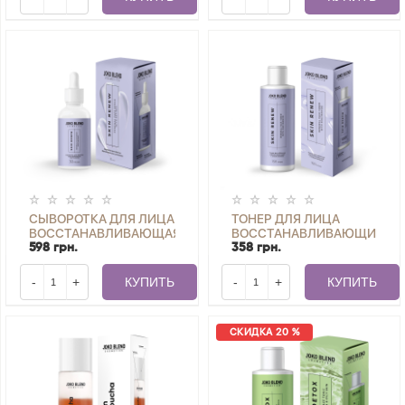
МЛ
СЫВОРОТКА ДЛЯ ЛИЦА
ТОНЕР ДЛЯ ЛИЦА
ВОССТАНАВЛИВАЮЩАЯ
ВОССТАНАВЛИВАЮЩИЙ
С РЕТИНОЛОМ SKIN
С НИАЦИНАМИДОМ
598 грн.
358 грн.
RENEW JOKO BLEND 30
SKIN RENEW JOKO
МЛ
BLEND 150 МЛ
-
+
КУПИТЬ
-
+
КУПИТЬ
СКИДКА 20 %