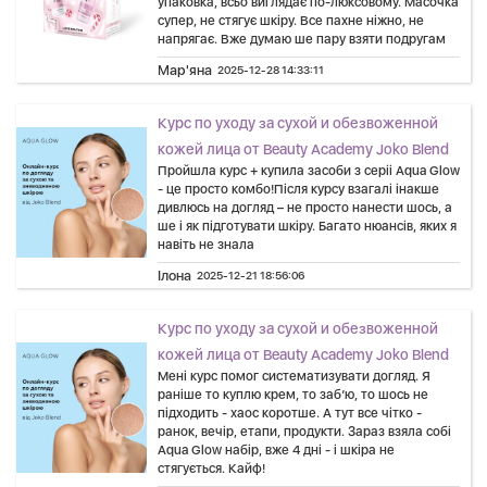
упаковка, всьо виглядає по-люксовому. Масочка
супер, не стягує шкіру. Все пахне ніжно, не
напрягає. Вже думаю ше пару взяти подругам
Мар'яна
2025-12-28 14:33:11
Курс по уходу за сухой и обезвоженной
кожей лица от Beauty Academy Joko Blend
Пройшла курс + купила засоби з серіі Aqua Glow
- це просто комбо!Після курсу взагалі інакше
дивлюсь на догляд – не просто нанести шось, а
ше і як підготувати шкіру. Багато нюансів, яких я
навіть не знала
Ілона
2025-12-21 18:56:06
Курс по уходу за сухой и обезвоженной
кожей лица от Beauty Academy Joko Blend
Мені курс помог систематизувати догляд. Я
раніше то куплю крем, то заб’ю, то шось не
підходить - хаос коротше. А тут все чітко -
ранок, вечір, етапи, продукти. Зараз взяла собі
Aqua Glow набір, вже 4 дні - і шкіра не
стягується. Кайф!