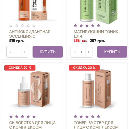
АНТИОКСИДАНТНАЯ
МАТИРУЮЩИЙ ТОНИК
ЭССЕНЦИЯ С
ДЛЯ
КОМБУЧЕЙ VEGAN
КОМБИНИРОВАННОЙ И
358 грн.
518 грн.
287 грн.
KOMBUCHA TEA-TOX
ЖИРНОЙ КОЖИ SKIN
ESSENCE JOKO BLEND
DETOX JOKO BLEND 150
-
+
КУПИТЬ
-
+
КУПИТЬ
150 МЛ
МЛ
СКИДКА 20 %
СКИДКА 20 %
СЫВОРОТКА ДЛЯ ЛИЦА
ТОНЕР-БУСТЕР ДЛЯ
С КОМПЛЕКСОМ
ЛИЦА С КОМПЛЕКСОМ