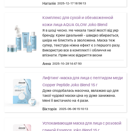
Наталія
2025-12-17 18:56:13
Комплекс для сухой и обезвоженной
кожи лица AQUA GLOW Joko Blend
Я в шоці чесно. Не чекала такої якості від укр
бренду. Крем ідеальний - швидко вбирається,
шкіра не блистить а зволожена. Маска теж
супер, текстура ніжна ефект є з першого разу.
Використую все в комплекті і обличчя не
впізнати. Прям моє відкриття весни
Анна
2025-10-28 14:47:50
Лифтинг-маска для лица с пептидом меди
Copper Peptide Joko Blend 15 г
Дуже сподобалась масочка, ввлажаю що для
такої чудової маски ціна ну дуже занижена.
Мені її вистачило на 4 рази.
Вікторія
2025-06-06 15:10:13
Успокаивающая маска для лица с розовой
глиной Essence Joko Blend 15 г