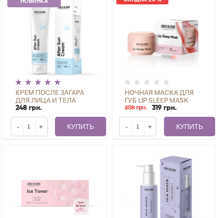
НОВИНКА
КРЕМ ПОСЛЕ ЗАГАРА
НОЧНАЯ МАСКА ДЛЯ
ДЛЯ ЛИЦА И ТЕЛА
ГУБ LIP SLEEP MASK
JOKO BLEND 100 МЛ
JOKO BLEND 15 МЛ
398 грн.
248 грн.
319 грн.
-
+
КУПИТЬ
-
+
КУПИТЬ