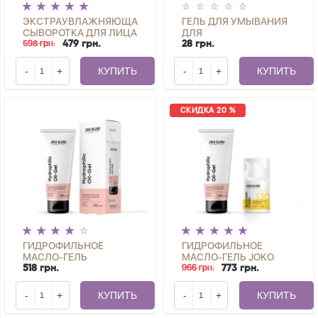
ЭКСТРАУВЛАЖНЯЮЩАЯ
ГЕЛЬ ДЛЯ УМЫВАНИЯ
СЫВОРОТКА ДЛЯ ЛИЦА
ДЛЯ
С ГИАЛУРОНОВОЙ
598 грн.
КОМБИНИРОВАННОЙ И
479 грн.
28 грн.
КИСЛОТОЙ AQUA GLOW
ЖИРНОЙ КОЖИ SKIN
JOKO BLEND 30 МЛ
DETOX JOKO BLEND 2
-
+
КУПИТЬ
-
+
КУПИТЬ
МЛ
СКИДКА 20 %
ГИДРОФИЛЬНОЕ
ГИДРОФИЛЬНОЕ
МАСЛО-ГЕЛЬ
МАСЛО-ГЕЛЬ JOKO
HYDROPHILIC
BLEND 200 МЛ +
966 грн.
518 грн.
773 грн.
CLEANSING OIL-GEL
СОЛНЦЕЗАЩИТНЫЙ
JOKO BLEND 200 МЛ
КРЕМ ДЛЯ ЛИЦА SPF 30
-
+
КУПИТЬ
-
+
КУПИТЬ
JOKO BLEND 30 МЛ