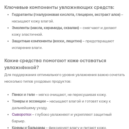
Ключевые компоненты увлажняющих средств:
Гидратанты (гиалуроновая кислота, глицерин, экстракт алоэ)
–
насыщают кожу влагой.
Эмоленты (масла, керамиды, сквалан)
– смягчают и делают
кожу эластичной.
Защитные компоненты (воски, лецитин)
– предотвращают
испарение влаги.
Какие средства помогают коже оставаться
увлажнённой?
Для поддержания оптимального уровня увлажнения важно сочетать
несколько типов уходовых продуктов:
Пенки и гели
– мягко очищают, не пересушивая кожу.
Тонеры и эссенции
– насыщают влагой и готовят кожу к
дальнейшему уходу.
Сыворотки
– глубоко увлажняют и укрепляют защитный
барьер.
Кремы и бальзамы
– фиксируют влагу и питают кожу.