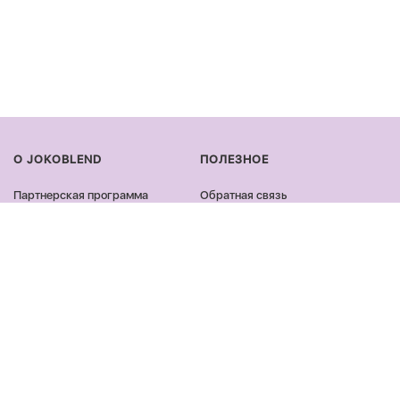
О JOKOBLEND
ПОЛЕЗНОЕ
Партнерская программа
Обратная связь
Сертификация продукции
Оплата и доставка
Сотрудничество
Возврат и обмен
Блог
Оферта и политика
конфиденциальности
Контакты
Отзывы
ПРОДУКЦИЯ
ОСТАВАЙСЯ ОНЛАЙН