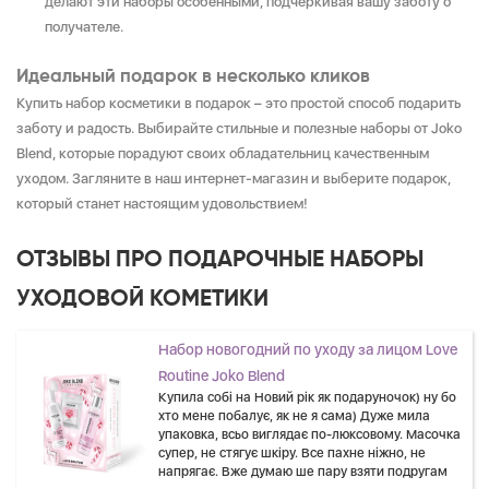
делают эти наборы особенными, подчеркивая вашу заботу о
получателе.
Идеальный подарок в несколько кликов
Купить набор косметики в подарок – это простой способ подарить
заботу и радость. Выбирайте стильные и полезные наборы от Joko
Blend, которые порадуют своих обладательниц качественным
уходом. Загляните в наш интернет-магазин и выберите подарок,
который станет настоящим удовольствием!
ОТЗЫВЫ ПРО ПОДАРОЧНЫЕ НАБОРЫ
УХОДОВОЙ КОМЕТИКИ
Набор новогодний по уходу за лицом Love
Routine Joko Blend
Купила собі на Новий рік як подаруночок) ну бо
хто мене побалує, як не я сама) Дуже мила
упаковка, всьо виглядає по-люксовому. Масочка
супер, не стягує шкіру. Все пахне ніжно, не
напрягає. Вже думаю ше пару взяти подругам