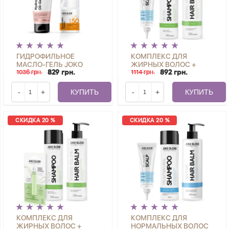
ГИДРОФИЛЬНОЕ
КОМПЛЕКС ДЛЯ
МАСЛО-ГЕЛЬ JOKO
ЖИРНЫХ ВОЛОС +
BLEND 200 МЛ +
1036 грн.
ПИЛИНГ ДЛЯ КОЖИ
1114 грн.
829 грн.
892 грн.
СОЛНЦЕЗАЩИТНЫЙ
ГОЛОВЫ SCALP PEELING
КРЕМ ДЛЯ ЛИЦА SPF 50
SCRUB JOKO BLEND
-
+
КУПИТЬ
-
+
КУПИТЬ
JOKO BLEND 30 МЛ
СКИДКА 20 %
СКИДКА 20 %
КОМПЛЕКС ДЛЯ
КОМПЛЕКС ДЛЯ
ЖИРНЫХ ВОЛОС +
НОРМАЛЬНЫХ ВОЛОС