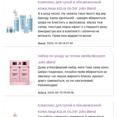
Комплекс для сухой и обезвоженной
кожи лица AQUA GLOW Joko Blend
Я в шоці чесно. Не чекала такої якості від укр
бренду. Крем ідеальний - швидко вбирається,
шкіра не блистить а зволожена. Маска теж
супер, текстура ніжна ефект є з першого разу.
Використую все в комплекті і обличчя не
впізнати. Прям моє відкриття весни
Анна
2025-10-28 14:47:50
Набор по уходу за телом Vanilla Blossom
Joko Blend
Дуже атмосферний набір, мені таке саме воно.
Шкіра гладенька, лосьйон прям вбирається за
хвилину і не лишає жирного блиску. Аромат
довго тримається, но не нав’язливий.
Рекомендую!
Аліса
2025-05-15 19:00:06
Комплекс для сухой и обезвоженной
кожи лица AQUA GLOW Joko Blend
Це любов з першого умивання. У мене вічно