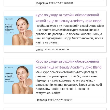
Мар'яна
2025-12-28 14:33:11
Курс по уходу за сухой и обезвоженной
кожей лица от Beauty Academy Joko Blend
Пройшла курс + купила засоби з серіі Aqua Glow
- це просто комбо!Після курсу взагалі інакше
дивлюсь на догляд – не просто нанести шось, а
ше і як підготувати шкіру. Багато нюансів, яких я
навіть не знала
Ілона
2025-12-21 18:56:06
Курс по уходу за сухой и обезвоженной
кожей лица от Beauty Academy Joko Blend
Мені курс помог систематизувати догляд. Я
раніше то куплю крем, то заб’ю, то шось не
підходить - хаос коротше. А тут все чітко -
ранок, вечір, етапи, продукти. Зараз взяла собі
Aqua Glow набір, вже 4 дні - і шкіра не
стягується. Кайф!
Наталія
2025-12-17 18:56:13