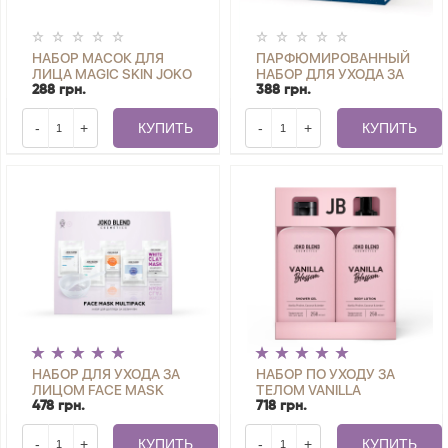
НАБОР МАСОК ДЛЯ
ПАРФЮМИРОВАННЫЙ
ЛИЦА MAGIC SKIN JOKO
НАБОР ДЛЯ УХОДА ЗА
BLEND
ТЕЛОМ MOON GLOW
288 грн.
388 грн.
JOKO BLEND
-
+
КУПИТЬ
-
+
КУПИТЬ
НАБОР ДЛЯ УХОДА ЗА
НАБОР ПО УХОДУ ЗА
ЛИЦОМ FACE MASK
ТЕЛОМ VANILLA
MULTIPACK JOKO BLEND
BLOSSOM JOKO BLEND
478 грн.
718 грн.
-
+
КУПИТЬ
-
+
КУПИТЬ