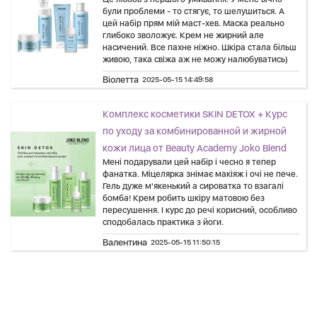
були проблеми - то стягує, то шелушиться. А
цей набір прям мій маст-хев. Маска реально
глибоко зволожує. Крем не жирний але
насичений. Все пахне ніжно. Шкіра стала більш
живою, така свіжа аж не можу налюбуватись)
Віолетта
2025-05-15 14:49:58
Комплекс косметики SKIN DETOX + Курс
по уходу за комбинированной и жирной
кожи лица от Beauty Academy Joko Blend
Мені подарували цей набір і чесно я тепер
фанатка. Міцелярка знімає макіяж і очі не пече.
Гель дуже м'якенький а сироватка то взагалі
бомба! Крем робить шкіру матовою без
пересушення. І курс до речі корисний, особливо
сподобалась практика з йоги.
Валентина
2025-05-15 11:50:15