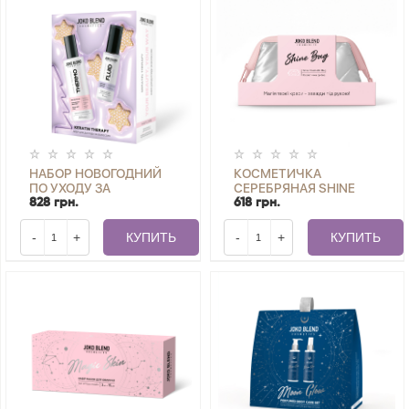
НАБОР НОВОГОДНИЙ
КОСМЕТИЧКА
ПО УХОДУ ЗА
СЕРЕБРЯНАЯ SHINE
ВОЛОСАМИ KERATIN
BAG JOKO BLEND
828 грн.
618 грн.
THERAPY JOKO BLEND
-
+
КУПИТЬ
-
+
КУПИТЬ