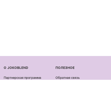
О JOKOBLEND
ПОЛЕЗНОЕ
Партнерская программа
Обратная связь
Сертификация продукции
Оплата и доставка
Сотрудничество
Возврат и обмен
Блог
Оферта и политика
конфиденциальности