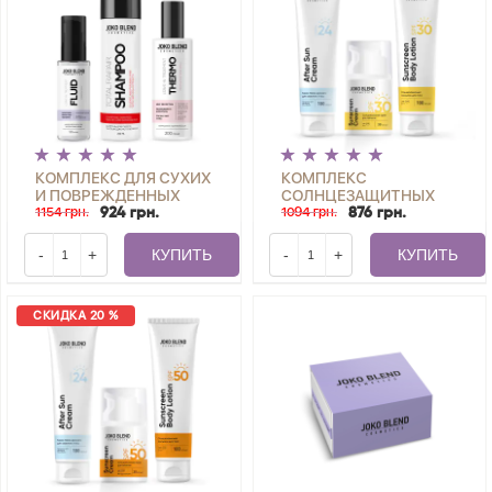
КОМПЛЕКС ДЛЯ СУХИХ
КОМПЛЕКС
И ПОВРЕЖДЕННЫХ
СОЛНЦЕЗАЩИТНЫХ
ВОЛОС JOKO BLEND
1154 грн.
СРЕДСТВ JOKO BLEND
1094 грн.
924 грн.
876 грн.
SPF 30
-
+
КУПИТЬ
-
+
КУПИТЬ
СКИДКА 20 %