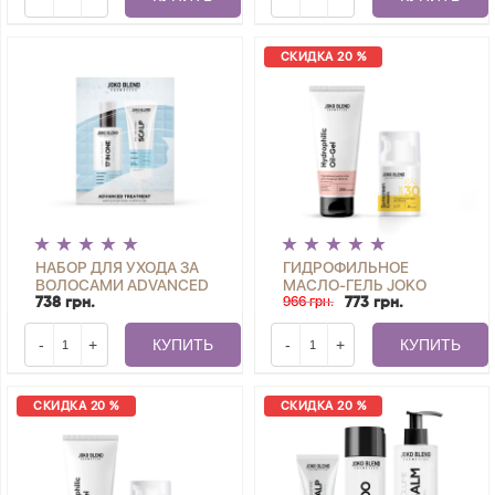
СКИДКА 20 %
НАБОР ДЛЯ УХОДА ЗА
ГИДРОФИЛЬНОЕ
ВОЛОСАМИ ADVANCED
МАСЛО-ГЕЛЬ JOKO
TREATMENT JOKO
BLEND 200 МЛ +
966 грн.
738 грн.
773 грн.
BLEND ADVANCED
СОЛНЦЕЗАЩИТНЫЙ
TREATMENT JOKO
КРЕМ ДЛЯ ЛИЦА SPF 30
-
+
КУПИТЬ
-
+
КУПИТЬ
BLEND
JOKO BLEND 30 МЛ
СКИДКА 20 %
СКИДКА 20 %