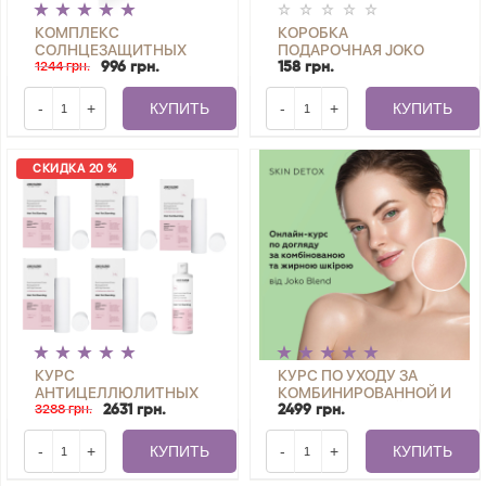
КОМПЛЕКС
КОРОБКА
СОЛНЦЕЗАЩИТНЫХ
ПОДАРОЧНАЯ JOKO
СРЕДСТВ JOKO BLEND
1244 грн.
BLEND, 22Х22Х10 СМ
996 грн.
158 грн.
SPF 50
-
+
КУПИТЬ
-
+
КУПИТЬ
СКИДКА 20 %
КУРС
КУРС ПО УХОДУ ЗА
АНТИЦЕЛЛЮЛИТНЫХ
КОМБИНИРОВАННОЙ И
БАНДАЖНЫХ
3288 грн.
ЖИРНОЙ КОЖЕЙ ЛИЦА
2631 грн.
2499 грн.
ОБЕРТЫВАНИЙ +
ОТ BEAUTY ACADEMY
СЫВОРОТКА С
JOKO BLEND
-
+
КУПИТЬ
-
+
КУПИТЬ
СОГРЕВАЮЩИМ
ЭФФЕКТОМ HOT FAT