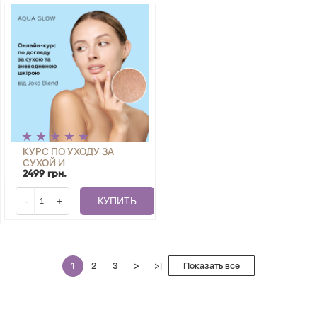
BURNING (10
ПРОЦЕДУР)
КУРС ПО УХОДУ ЗА
СУХОЙ И
ОБЕЗВОЖЕННОЙ
2499 грн.
КОЖЕЙ ЛИЦА ОТ
BEAUTY ACADEMY
-
+
КУПИТЬ
JOKO BLEND
1
2
3
>
>|
Показать все