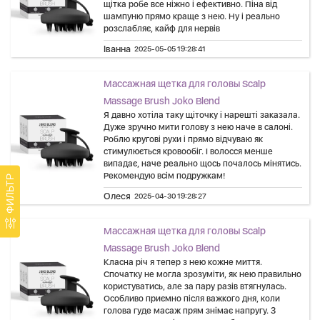
щітка робе все ніжно і ефективно. Піна від
шампуню прямо краще з нею. Ну і реально
розслабляє, кайф для нервів
Іванна
2025-05-05 19:28:41
Массажная щетка для головы Scalp
Massage Brush Joko Blend
Я давно хотіла таку щіточку і нарешті заказала.
Дуже зручно мити голову з нею наче в салоні.
Роблю кругові рухи і прямо відчуваю як
стимулюється кровообіг. І волосся менше
випадає, наче реально щось почалось мінятись.
Рекомендую всім подружкам!
ФИЛЬТР
Олеся
2025-04-30 19:28:27
Массажная щетка для головы Scalp
Massage Brush Joko Blend
Класна річ я тепер з нею кожне миття.
Спочатку не могла зрозуміти, як нею правильно
користуватись, але за пару разів втягнулась.
Особливо приємно після важкого дня, коли
голова гуде масаж прям знімає напругу. З