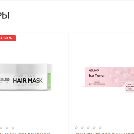
РЫ
А 60 %