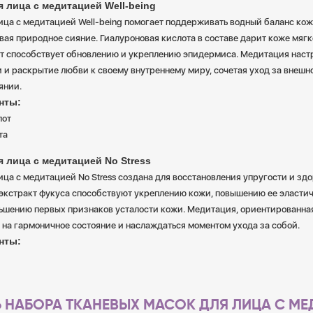
я лица с медитацией Well-being
ица с медитацией Well-being помогает поддерживать водный баланс кож
вая природное сияние. Гиалуроновая кислота в составе дарит коже мягко
т способствует обновлению и укреплению эпидермиса. Медитация настр
и раскрытие любви к своему внутреннему миру, сочетая уход за внешно
янии.
нты:
лот
та
я лица с медитацией No Stress
ица с медитацией No Stress создана для восстановления упругости и здо
 экстракт фукуса способствуют укреплению кожи, повышению ее эласти
ньшению первых признаков усталости кожи. Медитация, ориентированная
 на гармоничное состояние и наслаждаться моментом ухода за собой.
нты:
 НАБОРА ТКАНЕВЫХ МАСОК ДЛЯ ЛИЦА С М