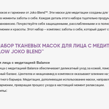
окоя и гармонии от Joko Blend™. Эти маски для медитации созданы для 
 в моменты заботы о себе. Каждая деталь этого набора тщательно проду
равновесию. Почувствуйте себя защищенными, расслабленными и в полно
монии и красоты. Этот набор – комплекс заботы о себе, который дарит 
 НАБОР ТКАНЕВЫХ МАСОК ДЛЯ ЛИЦА С МЕДИ
LOW JOKO BLEND™
я лица с медитацией Balance
ица с медитацией Balance обеспечивает деликатный уход за кожей, помо
ный баланс. Центелла и ниацинамид в комплексе оказывают влияние на
тного барьера. Медитация, дополняющая использование маски, направлен
гармонии, превращая процесс ухода в настоящий момент релаксации.
нты: