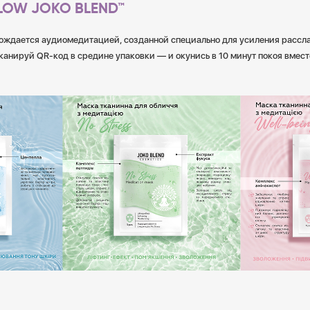
LOW JOKO BLEND™
ождается аудиомедитацией, созданной специально для усиления рассл
канируй QR-код в средине упаковки — и окунись в 10 минут покоя вмест