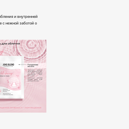
абления и внутренней
е с нежной заботой о