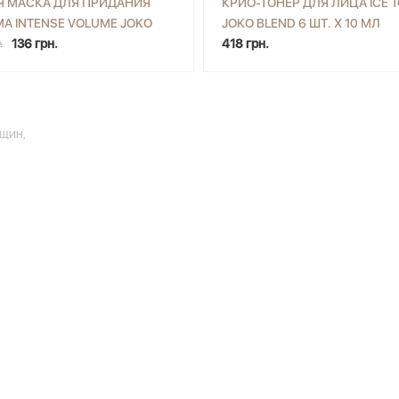
Я МАСКА ДЛЯ ПРИДАНИЯ
КРИО-ТОНЕР ДЛЯ ЛИЦА ICE 
А INTENSE VOLUME JOKO
JOKO BLEND 6 ШТ. Х 10 МЛ
+
КУПИТЬ
-
+
КУП
 200 МЛ
136 грн.
418 грн.
.
РЩИН
,