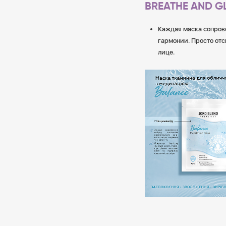
BREATHE AND G
Каждая маска сопров
гармонии. Просто отс
лице.