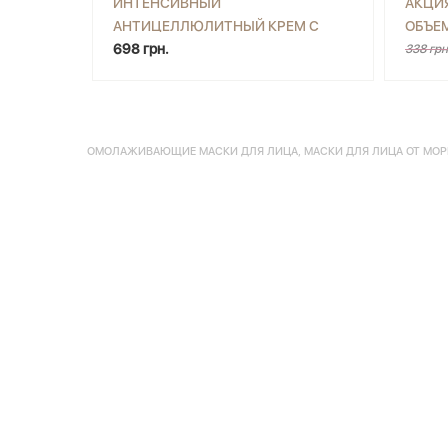
ИНТЕНСИВНЫЙ
АКЦИ
АНТИЦЕЛЛЮЛИТНЫЙ КРЕМ С
ОБЪЕМ
-
+
КУПИТЬ
-
ОХЛАЖДАЮЩИМ ЭФФЕКТОМ
698 грн.
BLEND
338 грн
JOKO BLEND 200 МЛ
ОМОЛАЖИВАЮЩИЕ МАСКИ ДЛЯ ЛИЦА
,
МАСКИ ДЛЯ ЛИЦА ОТ МО