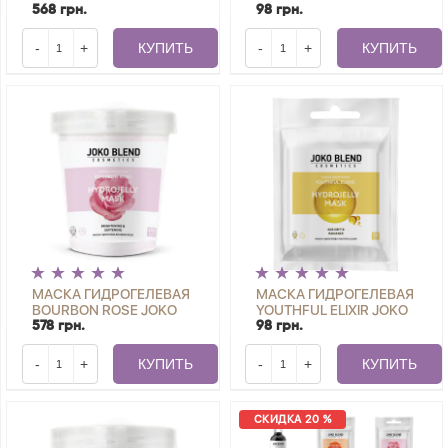
КИСЛОТОЙ JOKO
BLEND 20 Г
568 грн.
98 грн.
BLEND 200 Г
-
+
КУПИТЬ
-
+
КУПИТЬ
МАСКА ГИДРОГЕЛЕВАЯ
МАСКА ГИДРОГЕЛЕВАЯ
BOURBON ROSE JOKO
YOUTHFUL ELIXIR JOKO
BLEND 200 Г
BLEND 20 Г
578 грн.
98 грн.
-
+
КУПИТЬ
-
+
КУПИТЬ
СКИДКА 20 %