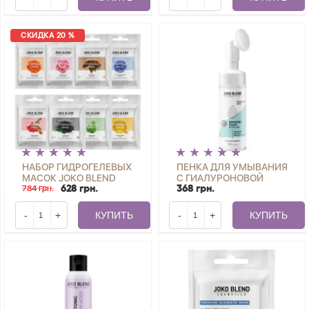
СКИДКА 20 %
НАБОР ГИДРОГЕЛЕВЫХ
ПЕНКА ДЛЯ УМЫВАНИЯ
МАСОК JOKO BLEND
С ГИАЛУРОНОВОЙ
784 грн.
КИСЛОТОЙ ДЛЯ СУХОЙ
628 грн.
368 грн.
КОЖИ JOKO BLEND 150
МЛ
-
+
КУПИТЬ
-
+
КУПИТЬ