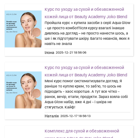
Курс по уходу за сухой и обезвоженной
кожей лица от Beauty Academy Joko Blend
Пройшла курс + купила засоби з серіі Aqua Glow
- це просто комбо!Після курсу взагалі інакше
дивлюсь на догляд – не просто нанести шось, а
ше і як підготувати шкіру. Багато нюансів, яких я
навіть не знала
Ілона
2025-12-21 18:56:06
Курс по уходу за сухой и обезвоженной
кожей лица от Beauty Academy Joko Blend
Мені курс помог систематизувати догляд. Я
раніше то куплю крем, то заб’ю, то шось не
підходить - хаос коротше. А тут все чітко -
ранок, вечір, етапи, продукти. Зараз взяла собі
Aqua Glow набір, вже 4 дні - і шкіра не
стягується. Кайф!
Наталія
2025-12-17 18:56:13
Комплекс для сухой и обезвоженной