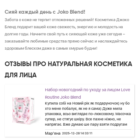
Сияй каждый день с Joko Blend!
Забота о коже не терпит отложенных решений! Косметика Джоко
Бленд подарит вашей коже свежесть, энергию и молодость на
долгие годы. Начните свой путь к сияющей коже уже сегодня –
заказывайте любимые средства прямо сейчас и наслаждайтесь
здоровым блеском даже в самые хмурые будни!
ОТЗЫВЫ ПРО НАТУРАЛЬНАЯ КОСМЕТИКА
ДЛЯ ЛИЦА
Набор новогодний по уходу за лицом Love
Routine Joko Blend
Купила собі на Новий рік як подаруночок) ну бо
хто мене побалує, як не я сама) Дуже мила
упаковка, всьо виглядає по-люксовому. Масочка
супер, не стягує шкіру. Все пахне ніжно, не
напрягає. Вже думаю ше пару взяти подругам
Мар'яна
2025-12-28 14:33:11