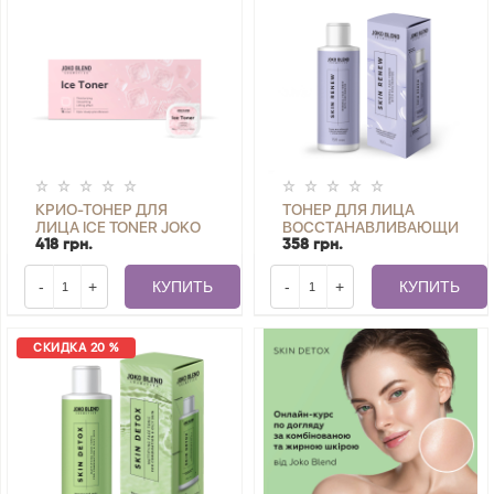
КРИО-ТОНЕР ДЛЯ
ТОНЕР ДЛЯ ЛИЦА
ЛИЦА ICE TONER JOKO
ВОССТАНАВЛИВАЮЩИЙ
BLEND 6 ШТ. Х 10 МЛ
С НИАЦИНАМИДОМ
418 грн.
358 грн.
SKIN RENEW JOKO
BLEND 150 МЛ
-
+
КУПИТЬ
-
+
КУПИТЬ
СКИДКА 20 %