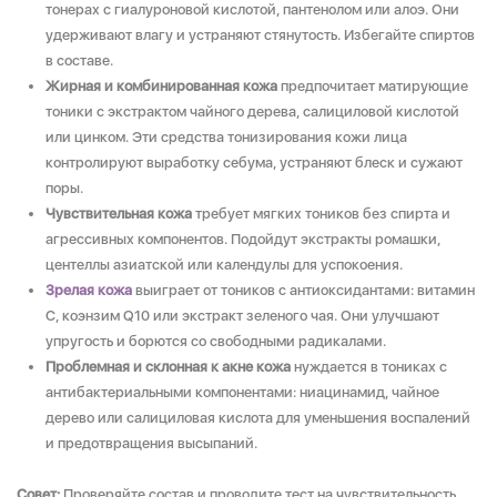
тонерах с гиалуроновой кислотой, пантенолом или алоэ. Они
удерживают влагу и устраняют стянутость. Избегайте спиртов
в составе.
Жирная и комбинированная кожа
предпочитает матирующие
тоники с экстрактом чайного дерева, салициловой кислотой
или цинком. Эти средства тонизирования кожи лица
контролируют выработку себума, устраняют блеск и сужают
поры.
Чувствительная кожа
требует мягких тоников без спирта и
агрессивных компонентов. Подойдут экстракты ромашки,
центеллы азиатской или календулы для успокоения.
Зрелая кожа
выиграет от тоников с антиоксидантами: витамин
C, коэнзим Q10 или экстракт зеленого чая. Они улучшают
упругость и борются со свободными радикалами.
Проблемная и склонная к акне кожа
нуждается в тониках с
антибактериальными компонентами: ниацинамид, чайное
дерево или салициловая кислота для уменьшения воспалений
и предотвращения высыпаний.
Совет:
Проверяйте состав и проводите тест на чувствительность