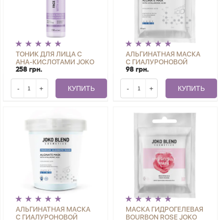
ТОНИК ДЛЯ ЛИЦА С
АЛЬГИНАТНАЯ МАСКА
AHA-КИСЛОТАМИ JOKO
С ГИАЛУРОНОВОЙ
BLEND 150 МЛ
КИСЛОТОЙ JOKO
258 грн.
98 грн.
BLEND 20 Г
-
+
КУПИТЬ
-
+
КУПИТЬ
АЛЬГИНАТНАЯ МАСКА
МАСКА ГИДРОГЕЛЕВАЯ
С ГИАЛУРОНОВОЙ
BOURBON ROSE JOKO