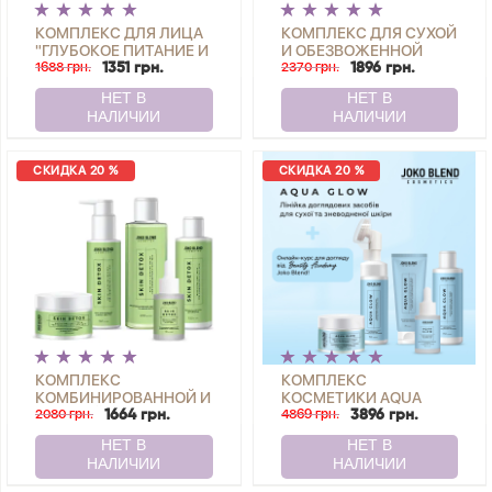
КОМПЛЕКС ДЛЯ ЛИЦА
КОМПЛЕКС ДЛЯ СУХОЙ
"ГЛУБОКОЕ ПИТАНИЕ И
И ОБЕЗВОЖЕННОЙ
СИЯНИЕ"
1688 грн.
КОЖИ ЛИЦА AQUA
2370 грн.
1351 грн.
1896 грн.
GLOW JOKO BLEND
СКИДКА 20 %
СКИДКА 20 %
КОМПЛЕКС
КОМПЛЕКС
КОМБИНИРОВАННОЙ И
КОСМЕТИКИ AQUA
ЖИРНОЙ КОЖИ ЛИЦА
2080 грн.
GLOW + КУРС ПО
4869 грн.
1664 грн.
3896 грн.
SKIN DETOX JOKO
УХОДУ ЗА СУХОЙ И
BLEND
ОБЕЗВОЖЕННОЙ
КОЖЕЙ ЛИЦА ОТ
BEAUTY ACADEMY