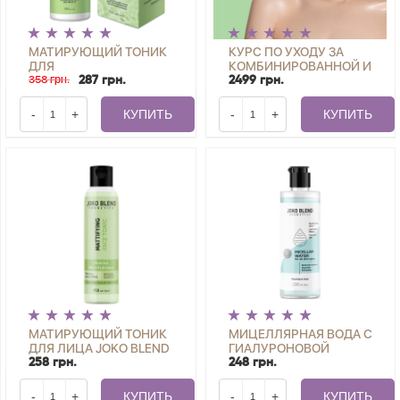
МАТИРУЮЩИЙ ТОНИК
КУРС ПО УХОДУ ЗА
ДЛЯ
КОМБИНИРОВАННОЙ И
КОМБИНИРОВАННОЙ И
358 грн.
ЖИРНОЙ КОЖЕЙ ЛИЦА
287 грн.
2499 грн.
ЖИРНОЙ КОЖИ SKIN
ОТ BEAUTY ACADEMY
DETOX JOKO BLEND 150
JOKO BLEND
-
+
КУПИТЬ
-
+
КУПИТЬ
МЛ
МАТИРУЮЩИЙ ТОНИК
МИЦЕЛЛЯРНАЯ ВОДА С
ДЛЯ ЛИЦА JOKO BLEND
ГИАЛУРОНОВОЙ
150 МЛ
КИСЛОТОЙ JOKO
258 грн.
248 грн.
BLEND 200 МЛ
-
+
КУПИТЬ
-
+
КУПИТЬ