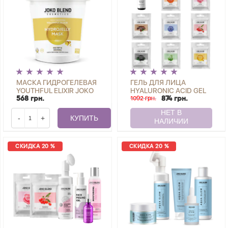
МАСКА ГИДРОГЕЛЕВАЯ
ГЕЛЬ ДЛЯ ЛИЦА
YOUTHFUL ELIXIR JOKO
HYALURONIC ACID GEL
BLEND 200 Г
JOKO BLEND 30 МЛ +
1092 грн.
568 грн.
874 грн.
НАБОР ГИДРОГЕЛЕВЫХ
МАСОК 20 Г
-
+
КУПИТЬ
СКИДКА 20 %
СКИДКА 20 %