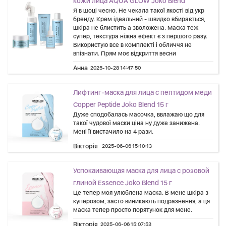
кожи лица AQUA GLOW Joko Blend
Я в шоці чесно. Не чекала такої якості від укр
бренду. Крем ідеальний - швидко вбирається,
шкіра не блистить а зволожена. Маска теж
супер, текстура ніжна ефект є з першого разу.
Використую все в комплекті і обличчя не
впізнати. Прям моє відкриття весни
Анна
2025-10-28 14:47:50
Лифтинг-маска для лица с пептидом меди
Copper Peptide Joko Blend 15 г
Дуже сподобалась масочка, ввлажаю що для
такої чудової маски ціна ну дуже занижена.
Мені її вистачило на 4 рази.
Вікторія
2025-06-06 15:10:13
Успокаивающая маска для лица с розовой
глиной Essence Joko Blend 15 г
Це тепер моя улюблена маска. В мене шкіра з
куперозом, засто виникають подразнення, а ця
маска тепер просто порятунок для мене.
Вікторія
2025-06-06 15:07:53