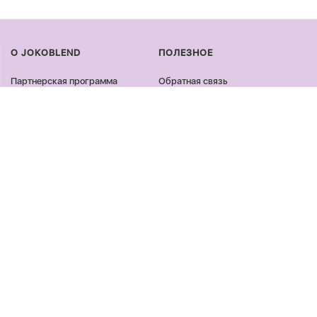
О JOKOBLEND
ПОЛЕЗНОЕ
Партнерская программа
Обратная связь
Сертификация продукции
Оплата и доставка
Сотрудничество
Возврат и обмен
Блог
Оферта и политика
конфиденциальности
Контакты
Отзывы
ПРОДУКЦИЯ
ОСТАВАЙСЯ ОНЛАЙН
Лицо
Facebook
Тело
Instagram
Волосы
Youtube