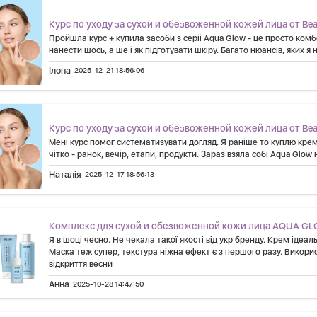
Курс по уходу за сухой и обезвоженной кожей лица от Bea
Пройшла курс + купила засоби з серіі Aqua Glow - це просто комб
нанести шось, а ше і як підготувати шкіру. Багато нюансів, яких я 
Ілона
2025-12-21 18:56:06
Курс по уходу за сухой и обезвоженной кожей лица от Bea
Мені курс помог систематизувати догляд. Я раніше то куплю крем, 
чітко - ранок, вечір, етапи, продукти. Зараз взяла собі Aqua Glow н
Наталія
2025-12-17 18:56:13
Комплекс для сухой и обезвоженной кожи лица AQUA GL
Я в шоці чесно. Не чекала такої якості від укр бренду. Крем ідеа
Маска теж супер, текстура ніжна ефект є з першого разу. Викорис
відкриття весни
Анна
2025-10-28 14:47:50