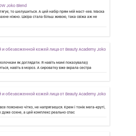
OW Joko Blend
тягує, то шелушиться. А цей набір прям мій маст-хев. Маска
ахне ніжно. Шкіра стала більш живою, така свіжа аж не
 и обезвоженной кожей лица от Beauty Academy Joko
полочкам як доглядати. Я навіть мамі показувала))
ься, навіть в мороз. А сироватку вже вкрала сестра
 и обезвоженной кожей лица от Beauty Academy Joko
се пояснено чітко, не напрягаєшся. Крем і тонік мега-круті,
у дуже сохне, а цей комплекс реально спас