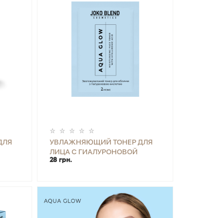
ДЛЯ
УВЛАЖНЯЮЩИЙ ТОНЕР ДЛЯ
ЛИЦА С ГИАЛУРОНОВОЙ
28 грн.
JOKO
КИСЛОТОЙ AQUA GLOW JOKO
ИТЬ
-
+
КУПИТЬ
BLEND 2 МЛ