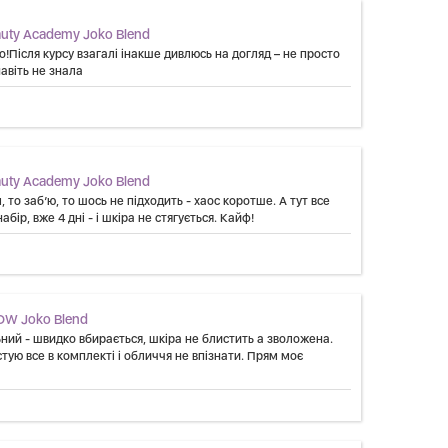
uty Academy Joko Blend
о!Після курсу взагалі інакше дивлюсь на догляд – не просто
навіть не знала
uty Academy Joko Blend
то заб’ю, то шось не підходить - хаос коротше. А тут все
абір, вже 4 дні - і шкіра не стягується. Кайф!
OW Joko Blend
льний - швидко вбирається, шкіра не блистить а зволожена.
тую все в комплекті і обличчя не впізнати. Прям моє