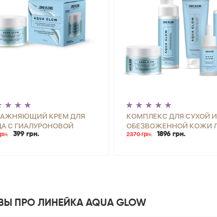
ЛАЖНЯЮЩИЙ КРЕМ ДЛЯ
КОМПЛЕКС ДЛЯ СУХОЙ И
А С ГИАЛУРОНОВОЙ
ОБЕЗВОЖЕННОЙ КОЖИ 
рн.
399 грн.
2370 грн.
1896 грн.
ЛОТОЙ AQUA GLOW JOKO
AQUA GLOW JOKO BLEND
ND 50 МЛ
ВЫ ПРО ЛИНЕЙКА AQUA GLOW