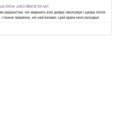
a Glow Joko Blend 50 мл
м варіантом. Не жирнить але добре зволожує і шкіра після
 І пахне приємно, не нав'язливо. Цей крем моя находка!