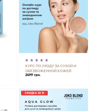
КУРС ПО УХОДУ ЗА СУХОЙ И
ОБЕЗВОЖЕННОЙ КОЖЕЙ
2499 грн.
ОЙ
ЛИЦА ОТ BEAUTY ACADEMY
ИТЬ
-
+
КУПИТЬ
30 МЛ
JOKO BLEND
СКИДКА 20 %