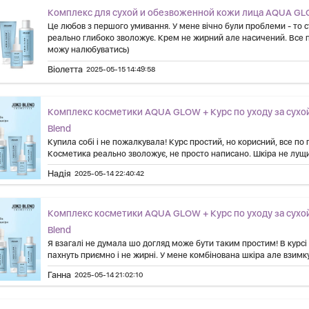
Комплекс для сухой и обезвоженной кожи лица AQUA GL
Це любов з першого умивання. У мене вічно були проблеми - то с
реально глибоко зволожує. Крем не жирний але насичений. Все п
можу налюбуватись)
Віолетта
2025-05-15 14:49:58
Комплекс косметики AQUA GLOW + Курс по уходу за сухой
Blend
Купила собі і не пожалкувала! Курс простий, но корисний, все по 
Косметика реально зволожує, не просто написано. Шкіра не лущит
Надія
2025-05-14 22:40:42
Комплекс косметики AQUA GLOW + Курс по уходу за сухой
Blend
Я взагалі не думала шо догляд може бути таким простим! В курсі в
пахнуть приємно і не жирні. У мене комбінована шкіра але взимк
Ганна
2025-05-14 21:02:10