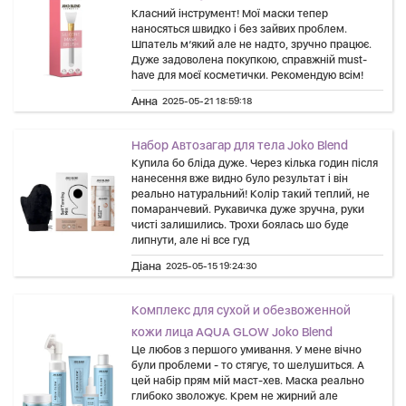
Класний інструмент! Мої маски тепер
наносяться швидко і без зайвих проблем.
Шпатель м’який але не надто, зручно працює.
Дуже задоволена покупкою, справжній must-
have для моєї косметички. Рекомендую всім!
Анна
2025-05-21 18:59:18
Набор Автозагар для тела Joko Blend
Купила бо бліда дуже. Через кілька годин після
нанесення вже видно було результат і він
реально натуральний! Колір такий теплий, не
помаранчевий. Рукавичка дуже зручна, руки
чисті залишились. Трохи боялась шо буде
липнути, але ні все гуд
Діана
2025-05-15 19:24:30
Комплекс для сухой и обезвоженной
кожи лица AQUA GLOW Joko Blend
Це любов з першого умивання. У мене вічно
були проблеми - то стягує, то шелушиться. А
цей набір прям мій маст-хев. Маска реально
глибоко зволожує. Крем не жирний але