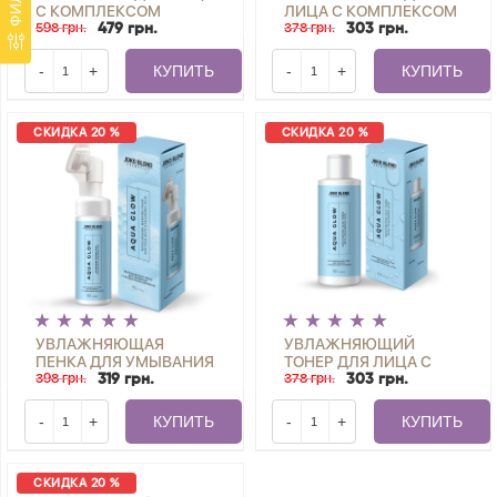
С КОМПЛЕКСОМ
ЛИЦА С КОМПЛЕКСОМ
ПЕПТИДОВ И
598 грн.
ПЕПТИДОВ LIFT
378 грн.
479 грн.
303 грн.
КОМБУЧЕЙ LIFT
CONTROL JOKO BLEND
CONTROL JOKO BLEND
150 МЛ
-
+
КУПИТЬ
-
+
КУПИТЬ
30 МЛ
СКИДКА 20 %
СКИДКА 20 %
УВЛАЖНЯЮЩАЯ
УВЛАЖНЯЮЩИЙ
ПЕНКА ДЛЯ УМЫВАНИЯ
ТОНЕР ДЛЯ ЛИЦА С
С ГИАЛУРОНОВОЙ
398 грн.
ГИАЛУРОНОВОЙ
378 грн.
319 грн.
303 грн.
КИСЛОТОЙ AQUA GLOW
КИСЛОТОЙ AQUA GLOW
JOKO BLEND 150 МЛ
JOKO BLEND 150 МЛ
-
+
КУПИТЬ
-
+
КУПИТЬ
СКИДКА 20 %