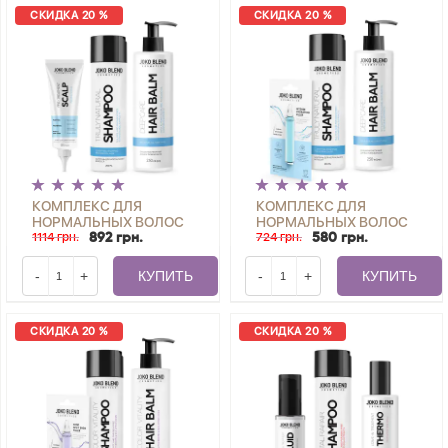
СКИДКА 20 %
СКИДКА 20 %
КОМПЛЕКС ДЛЯ
КОМПЛЕКС ДЛЯ
НОРМАЛЬНЫХ ВОЛОС
НОРМАЛЬНЫХ ВОЛОС
+ ПИЛИНГ ДЛЯ КОЖИ
1114 грн.
+ ФИЛЛЕР С
724 грн.
892 грн.
580 грн.
ГОЛОВЫ SCALP PEELING
ГИАЛУРОНОВОЙ
SCRUB JOKO BLEND
КИСЛОТОЙ
-
+
КУПИТЬ
-
+
КУПИТЬ
СКИДКА 20 %
СКИДКА 20 %