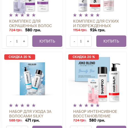
КОМПЛЕКС ДЛЯ
КОМПЛЕКС ДЛЯ СУХИХ
ОКРАШЕННЫХ ВОЛОС
И ПОВРЕЖДЕННЫХ
+ ФИЛЛЕР С
724 грн.
ВОЛОС JOKO BLEND
1154 грн.
580 грн.
924 грн.
КОЛЛАГЕНОМ И
КЕРАТИНОМ
-
+
КУПИТЬ
-
+
КУПИТЬ
СКИДКА 20 %
СКИДКА 20 %
НАБОР ДЛЯ УХОДА ЗА
НАБОР ИНТЕНСИВНОЕ
ВОЛОСАМИ SILKY
ВОССТАНОВЛЕНИЕ
TOUCH JOKO BLEND
588 грн.
ВОЛОС JOKO BLEND
724 грн.
471 грн.
580 грн.
SILKY TOUCH JOKO