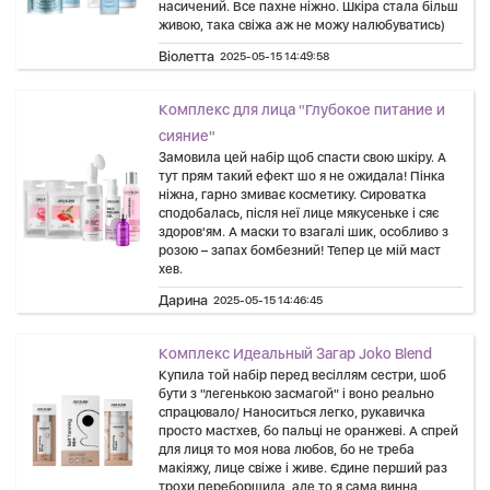
насичений. Все пахне ніжно. Шкіра стала більш
живою, така свіжа аж не можу налюбуватись)
Віолетта
2025-05-15 14:49:58
Комплекс для лица "Глубокое питание и
сияние"
Замовила цей набір щоб спасти свою шкіру. А
тут прям такий ефект шо я не ожидала! Пінка
ніжна, гарно змиває косметику. Сироватка
сподобалась, після неї лице мякусеньке і сяє
здоров'ям. А маски то взагалі шик, особливо з
розою – запах бомбезний! Тепер це мій маст
хев.
Дарина
2025-05-15 14:46:45
Комплекс Идеальный Загар Joko Blend
Купила той набір перед весіллям сестри, шоб
бути з "легенькою засмагой" і воно реально
спрацювало/ Наноситься легко, рукавичка
просто мастхев, бо пальці не оранжеві. А спрей
для лиця то моя нова любов, бо не треба
макіяжу, лице свіже і живе. Єдине перший раз
трохи переборщила, але то я сама винна