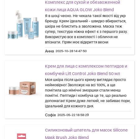
Комплекс для сухой и обезвоженной
кожи лица AQUA GLOW Joko Blend
Я в шоці чесно. Не чекала такої якості від укр
бренду. Крем ідеальний - швидко вбирається,
шкіра не блистить а зволожена. Маска теж
супер, текстура ніжна ефект є з першого разу.
Використую все в комплекті і обличчя не
впізнати. Прям моє відкриття весни
Анна
2025-10-28 14:47:50
Крем для лица с комплексом пептидов и
комбучей Lift Control Joko Blend 50 мл
Моя шкіра після цього крему виглядає просто
неймовірно! Зволожує на всі 100%, а ще
помітила що мімічні зморшки стали менш
помітні. Пептиди і комбуча це те, що реально
допомагає! Крем дуже легкий, не забиває пори,
ідеальний для кожного дня.
Софія
2025-05-22 18:58:29
Силиконовый шпатель для масок Silicone
Mask Brush Joko Blend