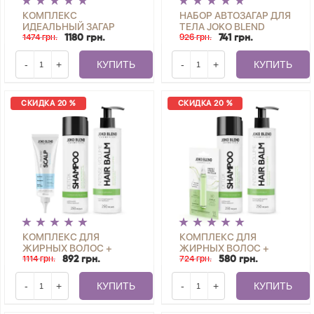
КОМПЛЕКС
НАБОР АВТОЗАГАР ДЛЯ
ИДЕАЛЬНЫЙ ЗАГАР
ТЕЛА JOKO BLEND
JOKO BLEND
1474 грн.
926 грн.
1180 грн.
741 грн.
-
+
КУПИТЬ
-
+
КУПИТЬ
СКИДКА 20 %
СКИДКА 20 %
КОМПЛЕКС ДЛЯ
КОМПЛЕКС ДЛЯ
ЖИРНЫХ ВОЛОС +
ЖИРНЫХ ВОЛОС +
ПИЛИНГ ДЛЯ КОЖИ
1114 грн.
ФИЛЛЕР С
724 грн.
892 грн.
580 грн.
ГОЛОВЫ SCALP PEELING
ВИТАМИНАМИ А, С, Е,
SCRUB JOKO BLEND
PRO VIT. В5 PERFECT
-
+
КУПИТЬ
-
+
КУПИТЬ
VITAMIN