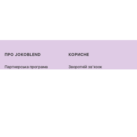
ПРО JOKOBLEND
КОРИСНЕ
Партнерська програма
Зворотній звʼязок
Сертифікація продукції
Оплата та доставка
Співпраця
Повернення та обмін
Блог
Оферта та політика
конфіденційності
Контакти
Відгуки
ПРОДУКЦІЯ
ЗАЛИШАЙСЯ ОНЛАЙН