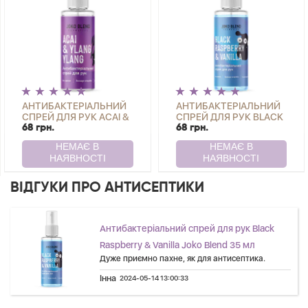
АНТИБАКТЕРІАЛЬНИЙ
АНТИБАКТЕРІАЛЬНИЙ
СПРЕЙ ДЛЯ РУК ACAI &
СПРЕЙ ДЛЯ РУК BLACK
YLANG YLANG JOKO
RASPBERRY & VANILLA
68 грн.
68 грн.
BLEND 35 МЛ
JOKO BLEND 35 МЛ
ВІДГУКИ ПРО АНТИСЕПТИКИ
Антибактеріальний спрей для рук Black
Raspberry & Vanilla Joko Blend 35 мл
Дуже приємно пахне, як для антисептика.
Інна
2024-05-14 13:00:33