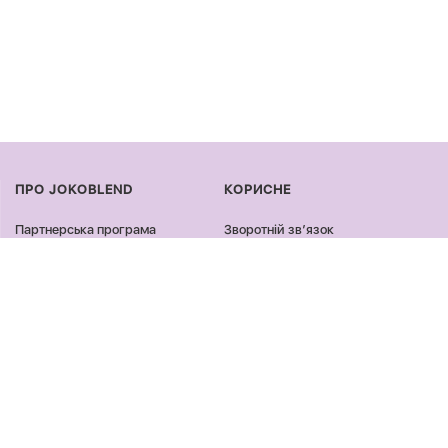
ПРО JOKOBLEND
КОРИСНЕ
Партнерська програма
Зворотній звʼязок
Сертифікація продукції
Оплата та доставка
Співпраця
Повернення та обмін
Блог
Оферта та політика
конфіденційності
Контакти
Відгуки
ПРОДУКЦІЯ
ЗАЛИШАЙСЯ ОНЛАЙН