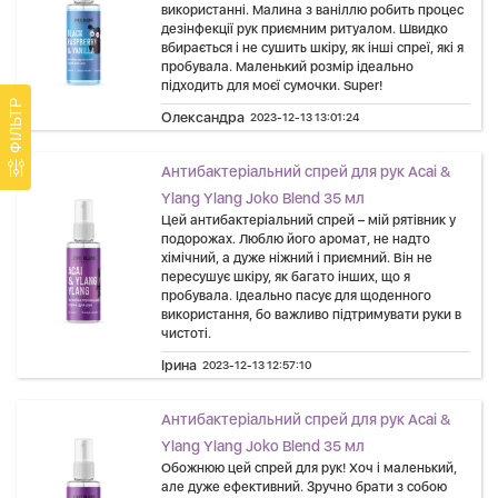
використанні. Малина з ваніллю робить процес
дезінфекції рук приємним ритуалом. Швидко
вбирається і не сушить шкіру, як інші спреї, які я
пробувала. Маленький розмір ідеально
підходить для моєї сумочки. Super!
ФІЛЬТР
Олександра
2023-12-13 13:01:24
Антибактеріальний спрей для рук Acai &
Ylang Ylang Joko Blend 35 мл
Цей антибактеріальний спрей – мій рятівник у
подорожах. Люблю його аромат, не надто
хімічний, а дуже ніжний і приємний. Він не
пересушує шкіру, як багато інших, що я
пробувала. Ідеально пасує для щоденного
використання, бо важливо підтримувати руки в
чистоті.
Ірина
2023-12-13 12:57:10
Антибактеріальний спрей для рук Acai &
Ylang Ylang Joko Blend 35 мл
Обожнюю цей спрей для рук! Хоч і маленький,
але дуже ефективний. Зручно брати з собою