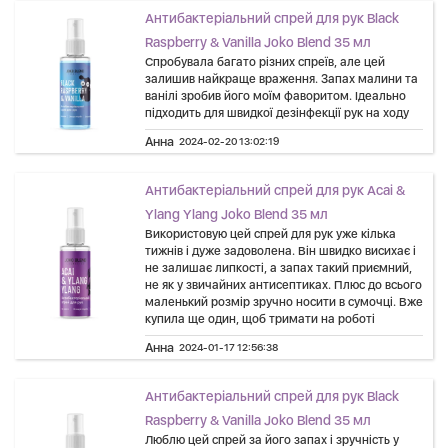
Антибактеріальний спрей для рук Black
Raspberry & Vanilla Joko Blend 35 мл
Спробувала багато різних спреїв, але цей
залишив найкраще враження. Запах малини та
ванілі зробив його моїм фаворитом. Ідеально
підходить для швидкої дезінфекції рук на ходу
Анна
2024-02-20 13:02:19
Антибактеріальний спрей для рук Acai &
Ylang Ylang Joko Blend 35 мл
Використовую цей спрей для рук уже кілька
тижнів і дуже задоволена. Він швидко висихає і
не залишає липкості, а запах такий приємний,
не як у звичайних антисептиках. Плюс до всього
маленький розмір зручно носити в сумочці. Вже
купила ще один, щоб тримати на роботі
Анна
2024-01-17 12:56:38
Антибактеріальний спрей для рук Black
Raspberry & Vanilla Joko Blend 35 мл
Люблю цей спрей за його запах і зручність у