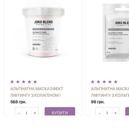
АЛЬГІНАТНА МАСКА ЕФЕКТ
АЛЬГІНАТНА МАСК
ЛІФТИНГУ З КОЛАГЕНОМ І
ЛІФТИНГУ З КОЛАГ
ЕЛАСТИНОМ JOKO BLEND 200 Г
568 грн.
ЕЛАСТИНОМ JOKO B
98 грн.
-
+
КУПИТИ
-
+