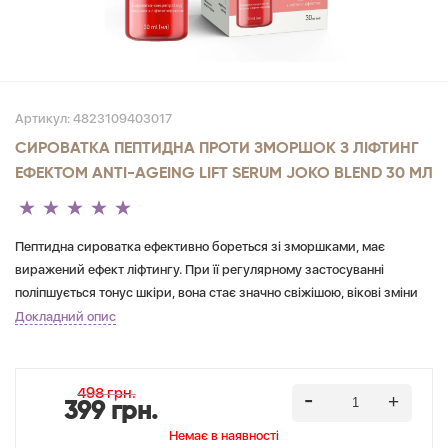
Артикул:
4823109403017
СИРОВАТКА ПЕПТИДНА ПРОТИ ЗМОРШОК З ЛІФТИНГ
ЕФЕКТОМ ANTI-AGEING LIFT SERUM JOKO BLEND 30 МЛ
Пептидна сироватка ефективно бореться зі зморшками, має
виражений ефект ліфтингу. При її регулярному застосуванні
поліпшується тонус шкіри, вона стає значно свіжішою, вікові зміни
стають менш помітними, дрібні неглибокі зморшки повністю
Докладний опис
розгладжуються. Нормалізується зволоженість шкіри,
активізуються процеси регенерації.
498 грн.
399 грн.
Немає в наявностi