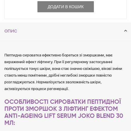
ДОДАТИ В КОШИК
ОПИС
Пептидна сироватка ефективно бореться зі зморшками, має
виражений ефект ліфтингу. При її регулярному застосуванні
поліпшується тонус шкіри, вона стає значно свіжішою, вікові зміни
стають менш помітними, дрібні неглибокі зморшки повністю
розгладжуються. Нормалізується зволоженість шкіри,
активізуються процеси регенерації.
ОСОБЛИВОСТІ СИРОВАТКИ ПЕПТИДНОЇ
ПРОТИ ЗМОРШОК З ЛІФТИНГ ЕФЕКТОМ
ANTI-AGEING LIFT SERUM JOKO BLEND 30
МЛ: