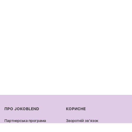
ПРО JOKOBLEND
КОРИСНЕ
Партнерська програма
Зворотній звʼязок
Сертифікація продукції
Оплата та доставка