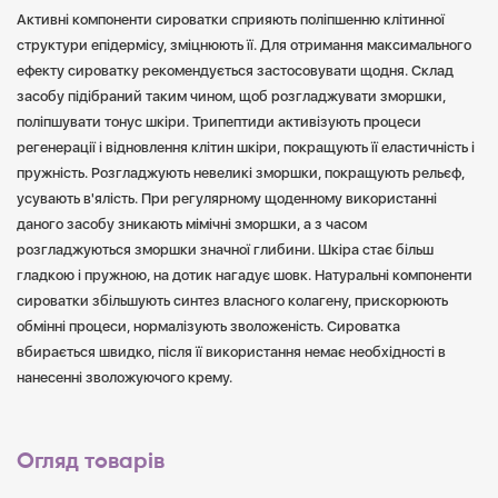
Активні компоненти сироватки сприяють поліпшенню клітинної
структури епідермісу, зміцнюють її. Для отримання максимального
ефекту сироватку рекомендується застосовувати щодня. Склад
засобу підібраний таким чином, щоб розгладжувати зморшки,
поліпшувати тонус шкіри. Трипептиди активізують процеси
регенерації і відновлення клітин шкіри, покращують її еластичність і
пружність. Розгладжують невеликі зморшки, покращують рельєф,
усувають в'ялість. При регулярному щоденному використанні
даного засобу зникають мімічні зморшки, а з часом
розгладжуються зморшки значної глибини. Шкіра стає більш
гладкою і пружною, на дотик нагадує шовк. Натуральні компоненти
сироватки збільшують синтез власного колагену, прискорюють
обмінні процеси, нормалізують зволоженість. Сироватка
вбирається швидко, після її використання немає необхідності в
нанесенні зволожуючого крему.
Огляд товарів