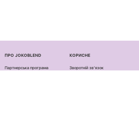
ПРО JOKOBLEND
КОРИСНЕ
Партнерська програма
Зворотній звʼязок
Сертифікація продукції
Оплата та доставка
Співпраця
Повернення та обмін
Блог
Оферта та політика
конфіденційності
Контакти
Відгуки
ПРОДУКЦІЯ
ЗАЛИШАЙСЯ ОНЛАЙН