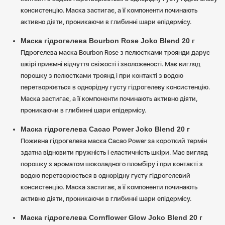
консистенцію. Маска застигає, а її компоненти починають
активно діяти, проникаючи в глибинні шари епідермісу.
Маска гідрогелева Bourbon Rose Joko Blend 20 г
Гідрогелева маска Bourbon Rose з пелюстками троянди дарує
шкірі приємні відчуття свіжості і зволоженості. Має вигляд
порошку з пелюстками троянд і при контакті з водою
перетворюється в однорідну густу гідрогелеву консистенцію.
Маска застигає, а її компоненти починають активно діяти,
проникаючи в глибинні шари епідермісу.
Маска гідрогелева Cacao Power Joko Blend 20 г
Поживна гідрогелева маска Cacao Power за короткий термін
здатна відновити пружність і еластичність шкіри. Має вигляд
порошку з ароматом шоколадного пломбіру і при контакті з
водою перетворюється в однорідну густу гідрогелевий
консистенцію. Маска застигає, а її компоненти починають
активно діяти, проникаючи в глибинні шари епідермісу.
Маска гідрогелева Cornflower Glow Joko Blend 20 г