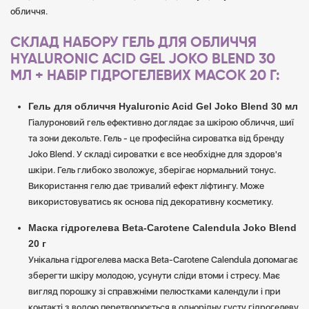
обличчя.
СКЛАД НАБОРУ ГЕЛЬ ДЛЯ ОБЛИЧЧЯ
HYALURONIC ACID GEL JOKO BLEND 30
МЛ + НАБІР ГІДРОГЕЛЕВИХ МАСОК 20 Г:
Гель для обличчя Hyaluronic Acid Gel Joko Blend 30 мл
Гіалуроновий гель ефективно доглядає за шкірою обличчя, шиї
та зони декольте. Гель - це професійна сироватка від бренду
Joko Blend. У складі сироватки є все необхідне для здоров'я
шкіри. Гель глибоко зволожує, зберігає нормальний тонус.
Використання гелю дає тривалий ефект ліфтингу. Може
використовуватись як основа під декоративну косметику.
Маска гідрогелева Beta-Carotene Calendula Joko Blend
20 г
Унікальна гідрогелева маска Beta-Carotene Calendula допомагає
зберегти шкіру молодою, усунути сліди втоми і стресу. Має
вигляд порошку зі справжніми пелюстками календули і при
контакті з водою перетворюється в однорідну густу гідрогелеву