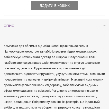
комплексу допоможе підтримувати здоровий і сяючий вигляд
ДОДАТИ В КОШИК
шкіри, захищаючи її від впливу зовнішніх факторів. Це ідеальний
вибір для тих, хто прагне зберегти природну красу та молодість
обличчя.
ОПИС
Комплекс для обличчя від Joko Blend, що включає гель із
гіалуроновою кислотою та набір із восьми гідрогелевих масок,
забезпечує інтенсивний догляд за шкірою. Гіалуроновий гель
глибоко зволожує, надає шкірі еластичності та слугує ідеальною
основою під макіяж. Гідрогелеві маски різноманітної дії
допомагають відновити пружність, усунути ознаки втоми, зменшити
почервоніння та наповнити шкіру вітамінами. Їх активні компоненти
проникають у глибокі шари епідермісу, забезпечуючи видимий
ефект омолодження та свіжості. Регулярне використання цього
комплексу допоможе підтримувати здоровий і сяючий вигляд
шкіри, захищаючи її від впливу зовнішніх факторів. Це ідеальний
вибір для тих, хто прагне зберегти природну красу та молодість