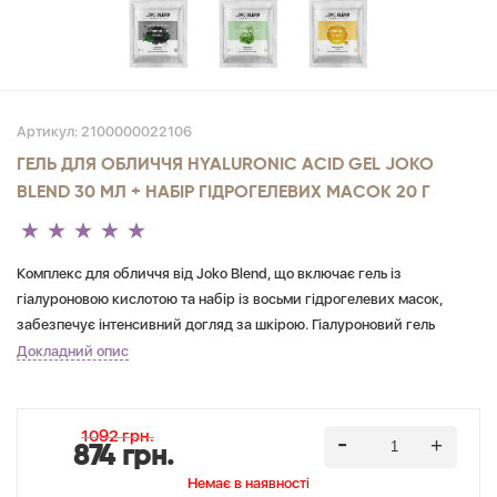
Артикул:
2100000022106
ГЕЛЬ ДЛЯ ОБЛИЧЧЯ HYALURONIC ACID GEL JOKO
BLEND 30 МЛ + НАБІР ГІДРОГЕЛЕВИХ МАСОК 20 Г
Комплекс для обличчя від Joko Blend, що включає гель із
гіалуроновою кислотою та набір із восьми гідрогелевих масок,
забезпечує інтенсивний догляд за шкірою. Гіалуроновий гель
глибоко зволожує, надає шкірі еластичності та слугує ідеальною
Докладний опис
основою під макіяж. Гідрогелеві маски різноманітної дії
допомагають відновити пружність, усунути ознаки втоми, зменшити
почервоніння та наповнити шкіру вітамінами. Їх активні компоненти
1092 грн.
874 грн.
проникають у глибокі шари епідермісу, забезпечуючи видимий
ефект омолодження та свіжості. Регулярне використання цього
Немає в наявностi