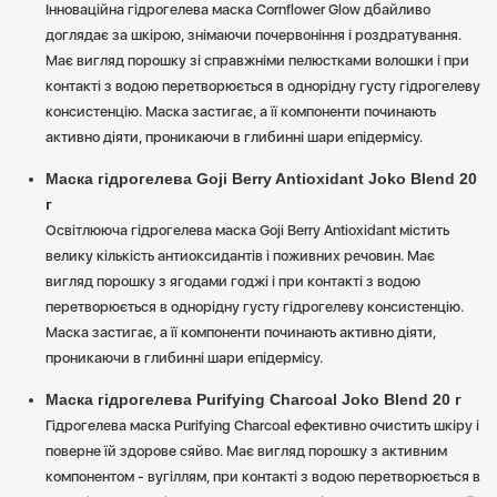
Інноваційна гідрогелева маска Cornflower Glow дбайливо
доглядає за шкірою, знімаючи почервоніння і роздратування.
Має вигляд порошку зі справжніми пелюстками волошки і при
контакті з водою перетворюється в однорідну густу гідрогелеву
консистенцію. Маска застигає, а її компоненти починають
активно діяти, проникаючи в глибинні шари епідермісу.
Маска гідрогелева Goji Berry Antioxidant Joko Blend 20
г
Освітлююча гідрогелева маска Goji Berry Antioxidant містить
велику кількість антиоксидантів і поживних речовин. Має
вигляд порошку з ягодами годжі і при контакті з водою
перетворюється в однорідну густу гідрогелеву консистенцію.
Маска застигає, а її компоненти починають активно діяти,
проникаючи в глибинні шари епідермісу.
Маска гідрогелева Purifying Charcoal Joko Blend 20 г
Гідрогелева маска Purifying Charcoal ефективно очистить шкіру і
поверне їй здорове сяйво. Має вигляд порошку з активним
компонентом - вугіллям, при контакті з водою перетворюється в