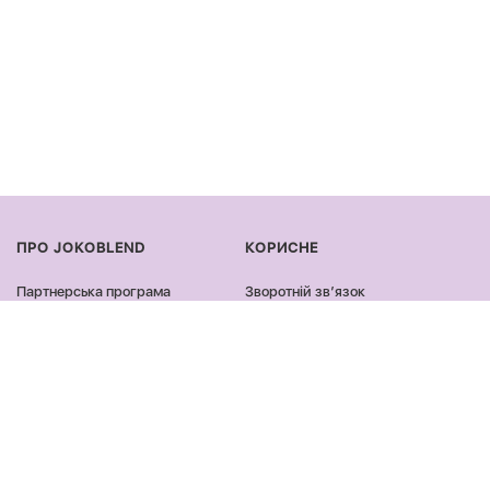
ПРО JOKOBLEND
КОРИСНЕ
Партнерська програма
Зворотній звʼязок
Сертифікація продукції
Оплата та доставка
Співпраця
Повернення та обмін
Блог
Оферта та політика
конфіденційності
Контакти
Відгуки