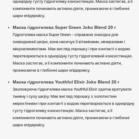
однорідну густу гідрогелеву консистенцію. Маска застигає, а її
компоненти починають активно діяти, проникаючи в глибинні
шари епідермісу.
Маска гідрогелева Super Green Joko Blend 20 г
Гідрогелева маска Super Green - справжня знахідка для
зневодненої шкіри, вона насичує її вітамінами, мінералами і
мікроелементами. Має вигляд порошку і при контакті з водою
перетворюється в однорідну густу гідрогелевий консистенцію.
Маска застигає, а її компоненти починають активно діяти,
проникаючи в глибинні шари епідермісу.
Маска гідрогелева Youthful Elixir Joko Blend 20 г
Зволожуюча гідрогелева маска Youthful Elixir здатна врятувати
тьмяну і суху шкіру. Має вигляд порошку з золотистим
мерехтінням і при контакті з водою перетворюється в однорідну
густу гідрогелеву консистенцію. Маска застигає, а її
компоненти починають активно діяти, проникаючи в глибинні
шари епідермісу.