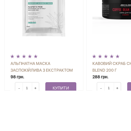
АЛЬГІНАТНА МАСКА
КАВОВИЙ СКРАБ C
ЗАСПОКІЙЛИВА З ЕКСТРАКТОМ
BLEND 200 Г
ЗЕЛЕНОГО ЧАЮ І АЛОЕ ВЕРА JOKO
98 грн.
288 грн.
BLEND 20 Г
-
+
КУПИТИ
-
+