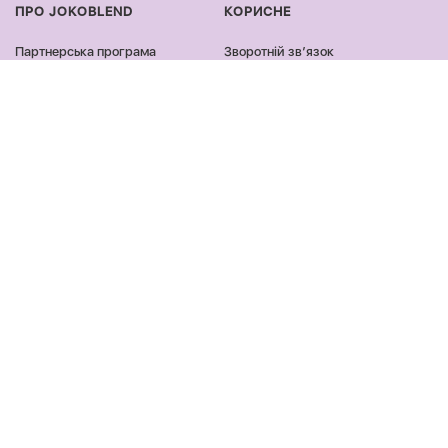
ПРО JOKOBLEND
КОРИСНЕ
Партнерська програма
Зворотній звʼязок
Сертифікація продукції
Оплата та доставка
Співпраця
Повернення та обмін
Блог
Оферта та політика
конфіденційності
Контакти
Відгуки
ПРОДУКЦІЯ
ЗАЛИШАЙСЯ ОНЛАЙН
Обличчя
Facebook
Тіло
Instagram
Волосся
Youtube
Аксесуари
Tik Tok
Подарункові набори