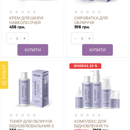
КРЕМ ДЛЯ ШКІРИ
СИРОВАТКА ДЛЯ
НАВКОЛО ОЧЕЙ
ОБЛИЧЧЯ
ВІДНОВЛЮВАЛЬНИЙ З
ВІДНОВЛЮВАЛЬНА З
458 грн.
598 грн.
РЕТИНОЛОМ SKIN
РЕТИНОЛОМ SKIN
RENEW JOKO BLEND 10
RENEW JOKO BLEND 30
-
+
-
+
МЛ
МЛ
КУПИТИ
КУПИТИ
ЗНИЖКА 20 %
ФІЛЬТР
ТОНЕР ДЛЯ ОБЛИЧЧЯ
КОМПЛЕКС ДЛЯ
ВІДНОВЛЮВАЛЬНИЙ З
ВІДНОВЛЕННЯ ТА