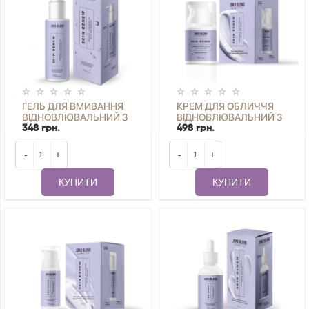
ГЕЛЬ ДЛЯ ВМИВАННЯ
КРЕМ ДЛЯ ОБЛИЧЧЯ
ВІДНОВЛЮВАЛЬНИЙ З
ВІДНОВЛЮВАЛЬНИЙ З
НІАЦИНАМІДОМ SKIN
РЕТИНОЛОМ SKIN
348 грн.
498 грн.
RENEW JOKO BLEND 150
RENEW JOKO BLEND 30
МЛ
МЛ
-
+
-
+
КУПИТИ
КУПИТИ