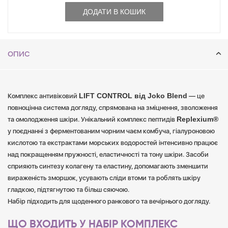
Набір підходить для щоденного ранкового та вечірнього догляду.
ДОДАТИ В КОШИК
ОПИС
LIFT CONTROL від Joko Blend
Комплекс антивіковий
— це
повноцінна система догляду, спрямована на зміцнення, зволоження
Replexium®
та омолодження шкіри. Унікальний комплекс пептидів
у поєднанні з ферментованим чорним чаєм комбуча, гіалуроновою
кислотою та екстрактами морських водоростей інтенсивно працює
над покращенням пружності, еластичності та тону шкіри. Засоби
сприяють синтезу колагену та еластину, допомагають зменшити
вираженість зморшок, усувають сліди втоми та роблять шкіру
гладкою, підтягнутою та більш сяючою.
Набір підходить для щоденного ранкового та вечірнього догляду.
ЩО ВХОДИТЬ У НАБІР КОМПЛЕКС