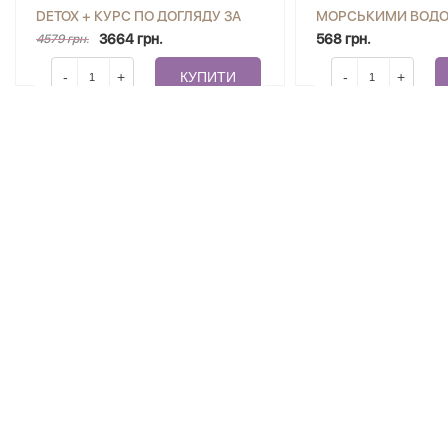
DETOX + КУРС ПО ДОГЛЯДУ ЗА
МОРСЬКИМИ ВОД
КОМБІНОВАНОЮ ТА ЖИРНОЮ
3664 грн.
JOKO BLEND 200 Г
568 грн.
4579 грн.
ШКІРОЮ ОБЛИЧЧЯ ВІД BEAUTY
-
+
КУПИТИ
-
+
ACADEMY JOKO BLEND