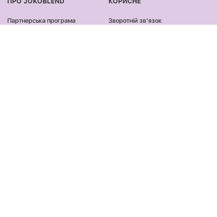
ПРО JOKOBLEND
КОРИСНЕ
Партнерська програма
Зворотній звʼязок
Сертифікація продукції
Оплата та доставка
Співпраця
Повернення та обмін
Блог
Оферта та політика
конфіденційності
Контакти
Відгуки
ПРОДУКЦІЯ
ЗАЛИШАЙСЯ ОНЛАЙН
Обличчя
Facebook
Тіло
Instagram
Волосся
Youtube
Аксесуари
Tik Tok
Подарункові набори
Telegram