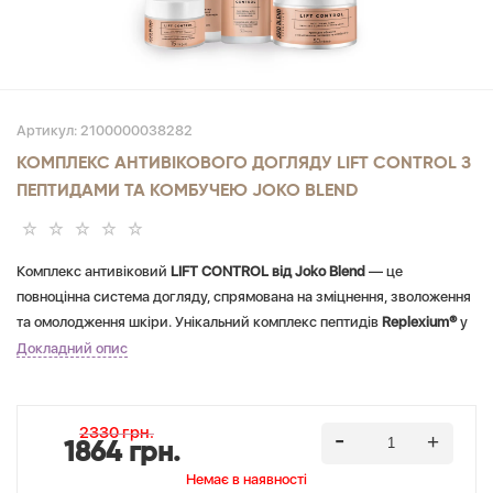
Артикул:
2100000038282
КОМПЛЕКС АНТИВІКОВОГО ДОГЛЯДУ LIFT CONTROL З
ПЕПТИДАМИ ТА КОМБУЧЕЮ JOKO BLEND
Комплекс антивіковий
LIFT CONTROL від Joko Blend
— це
повноцінна система догляду, спрямована на зміцнення, зволоження
та омолодження шкіри. Унікальний комплекс пептидів
Replexium®
у
поєднанні з ферментованим чорним чаєм комбуча, гіалуроновою
Докладний опис
кислотою та екстрактами морських водоростей інтенсивно працює
над покращенням пружності, еластичності та тону шкіри. Засоби
сприяють синтезу колагену та еластину, допомагають зменшити
2330 грн.
1864 грн.
вираженість зморшок, усувають сліди втоми та роблять шкіру
гладкою, підтягнутою та більш сяючою.
Немає в наявностi