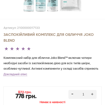
Артикул:
2100000017133
ЗАСПОКІЙЛИВИЙ КОМПЛЕКС ДЛЯ ОБЛИЧЧЯ JOKO
BLEND
Комплексний набір для обличчя Joko Blend™ включає чотири
необхідні засоби із заспокійливою дією для всіх типів шкіри,
особливо чутливої. Активні компоненти у складі засобів сприяють
зменшенню запальних процесів, почервоніння, відновленню
Докладний опис
природного pH шкіри та вирівнюванню тону обличчя. Засоби
містить спирту та агресивних синтетичних добавок. Набір
упаковано в брендовану подарункову коробку Green.
972 грн.
778 грн.
Немає в наявностi