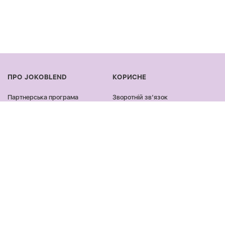
ПРО JOKOBLEND
КОРИСНЕ
Партнерська програма
Зворотній звʼязок
Сертифікація продукції
Оплата та доставка
Співпраця
Повернення та обмін
Блог
Оферта та політика
конфіденційності
Контакти
Відгуки
ПРОДУКЦІЯ
ЗАЛИШАЙСЯ ОНЛАЙН