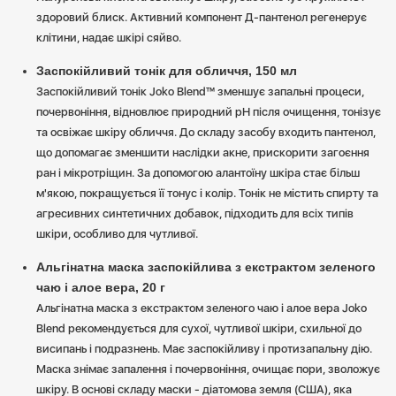
здоровий блиск. Активний компонент Д-пантенол регенерує
клітини, надає шкірі сяйво.
Заспокійливий тонік для обличчя, 150 мл
Заспокійливий тонік Joko Blend™ зменшує запальні процеси,
почервоніння, відновлює природний pH після очищення, тонізує
та освіжає шкіру обличчя. До складу засобу входить пантенол,
що допомагає зменшити наслідки акне, прискорити загоєння
ран і мікротріщин. За допомогою алантоїну шкіра стає більш
м'якою, покращується її тонус і колір. Тонік не містить спирту та
агресивних синтетичних добавок, підходить для всіх типів
шкіри, особливо для чутливої.
Альгінатна маска заспокійлива з екстрактом зеленого
чаю і алое вера, 20 г
Альгінатна маска з екстрактом зеленого чаю і алое вера Joko
Blend рекомендується для сухої, чутливої ​​шкіри, схильної до
висипань і подразнень. Має заспокійливу і протизапальну дію.
Маска знімає запалення і почервоніння, очищає пори, зволожує
шкіру. В основі складу маски - діатомова земля (США), яка