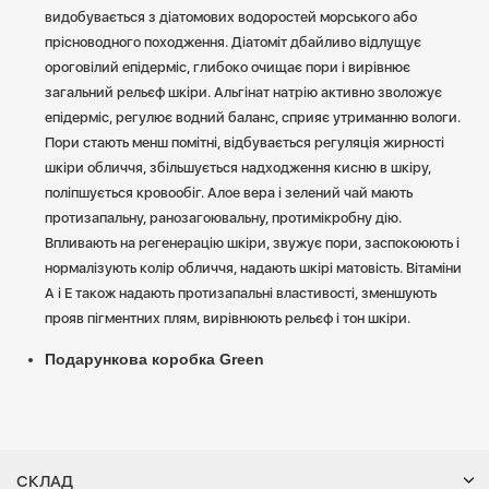
видобувається з діатомових водоростей морського або
прісноводного походження. Діатоміт дбайливо відлущує
ороговілий епідерміс, глибоко очищає пори і вирівнює
загальний рельєф шкіри. Альгінат натрію активно зволожує
епідерміс, регулює водний баланс, сприяє утриманню вологи.
Пори стають менш помітні, відбувається регуляція жирності
шкіри обличчя, збільшується надходження кисню в шкіру,
поліпшується кровообіг. Алое вера і зелений чай мають
протизапальну, ранозагоювальну, протимікробну дію.
Впливають на регенерацію шкіри, звужує пори, заспокоюють і
нормалізують колір обличчя, надають шкірі матовість. Вітаміни
А і Е також надають протизапальні властивості, зменшують
прояв пігментних плям, вирівнюють рельєф і тон шкіри.
Подарункова коробка Green
СКЛАД