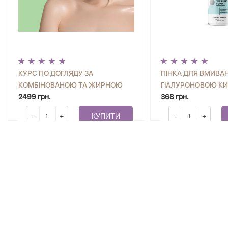
КУРС ПО ДОГЛЯДУ ЗА
ПІНКА ДЛЯ ВМИВАН
КОМБІНОВАНОЮ ТА ЖИРНОЮ
ГІАЛУРОНОВОЮ К
ШКІРОЮ ОБЛИЧЧЯ ВІД BEAUTY
2499 грн.
СУХОЇ ШКІРИ JOKO 
368 грн.
ACADEMY JOKO BLEND
-
+
КУПИТИ
-
+