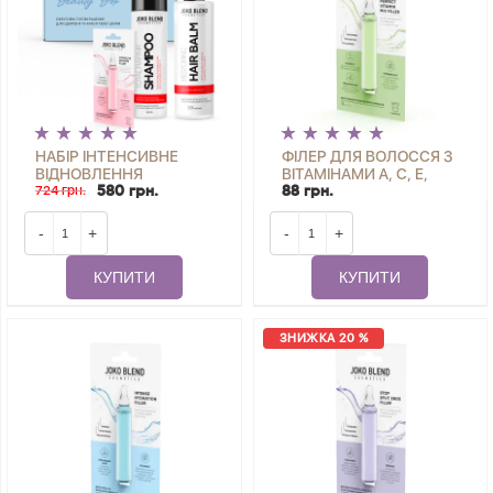
НАБІР ІНТЕНСИВНЕ
ФІЛЕР ДЛЯ ВОЛОССЯ З
ВІДНОВЛЕННЯ
ВІТАМІНАМИ А, С, Е,
ВОЛОССЯ JOKO BLEND
724 грн.
PRO VIT. В5 PERFECT
580 грн.
88 грн.
VITAMIN MIX FILLER
JOKO BLEND 10 МЛ
-
+
-
+
КУПИТИ
КУПИТИ
ЗНИЖКА 20 %