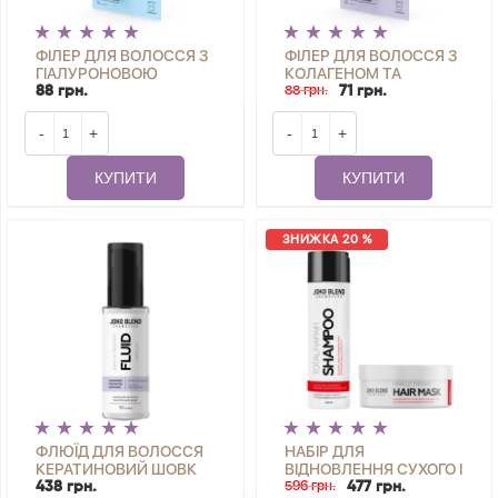
ФІЛЕР ДЛЯ ВОЛОССЯ З
ФІЛЕР ДЛЯ ВОЛОССЯ З
ГІАЛУРОНОВОЮ
КОЛАГЕНОМ ТА
КИСЛОТОЮ INTENSE
КЕРАТИНОМ STOP SPLIT
88 грн.
88 грн.
71 грн.
HYDRATION FILLER JOKO
ENDS FILLER JOKO
BLEND 10 МЛ
BLEND 10 МЛ
-
+
-
+
КУПИТИ
КУПИТИ
ЗНИЖКА 20 %
ФЛЮЇД ДЛЯ ВОЛОССЯ
НАБІР ДЛЯ
КЕРАТИНОВИЙ ШОВК
ВІДНОВЛЕННЯ СУХОГО І
JOKO BLEND 50 МЛ
ПОШКОДЖЕНОГО
596 грн.
438 грн.
477 грн.