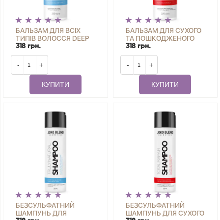
БАЛЬЗАМ ДЛЯ ВСІХ
БАЛЬЗАМ ДЛЯ СУХОГО
ТИПІВ ВОЛОССЯ DEEP
ТА ПОШКОДЖЕНОГО
CARE JOKO BLEND 250
ВОЛОССЯ RESTORING
318 грн.
318 грн.
МЛ
JOKO BLEND 250 МЛ
-
+
-
+
КУПИТИ
КУПИТИ
БЕЗСУЛЬФАТНИЙ
БЕЗСУЛЬФАТНИЙ
ШАМПУНЬ ДЛЯ
ШАМПУНЬ ДЛЯ СУХОГО