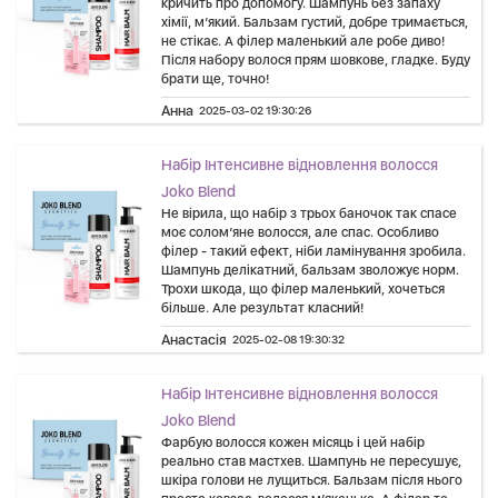
кричить про допомогу. Шампунь без запаху
хімії, м’який. Бальзам густий, добре тримається,
не стікає. А філер маленький але робе диво!
Після набору волося прям шовкове, гладке. Буду
брати ще, точно!
Анна
2025-03-02 19:30:26
Набір Інтенсивне відновлення волосся
Joko Blend
Не вірила, що набір з трьох баночок так спасе
моє солом’яне волосся, але спас. Особливо
філер - такий ефект, ніби ламінування зробила.
Шампунь делікатний, бальзам зволожує норм.
Трохи шкода, що філер маленький, хочеться
більше. Але результат класний!
Анастасія
2025-02-08 19:30:32
Набір Інтенсивне відновлення волосся
Joko Blend
Фарбую волосся кожен місяць і цей набір
реально став мастхев. Шампунь не пересушує,
шкіра голови не лущиться. Бальзам після нього