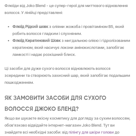
Флюїди від Joko Blend - це супер-герої для миттєвого відновлення
волосся. У лінійці представлені:
Флюїд Рідкий шовк
з оліями жожоба і провітаміном В5, який
робить волосся гладким і слухняним.
Флюїд Кератиновий Шовк
з мигдальною олією і гідролізованим
кератином, який насичує локони амінокислотами, запобігає
ламкості і надає розкішний блиск.
Ці засоби для дуже сухого волосся відновлюють волосся
зсередини та створюють захисний шар, який запобігає подальшим
пошкодженням.
ЯК ЗАМОВИТИ ЗАСОБИ ДЛЯ СУХОГО
ВОЛОССЯ ДЖОКО БЛЕНД?
Якщо ви шукаєте якісну косметику для догляду за сухим волоссям,
обов'язково відвідайте інтернет-магазин Joko Blend. Тут ви
знайдете всі необхідні засоби: від
пілінгу для шкіри голови
до