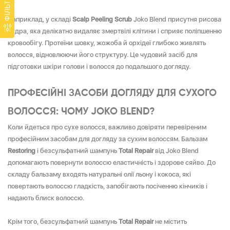
ФІЛЬТР
Наприклад, у складі
Scalp Peeling Scrub
Joko Blend присутня рисова
пудра, яка делікатно видаляє змертвілі клітини і сприяє поліпшенню
кровообігу. Протеїни шовку, жожоба й орхідеї глибоко живлять
волосся, відновлюючи його структуру. Це чудовий засіб для
підготовки шкіри голови і волосся до подальшого догляду.
ПРОФЕСІЙНІ ЗАСОБИ ДОГЛЯДУ ДЛЯ СУХОГО
ВОЛОССЯ: ЧОМУ JOKO BLEND?
Коли йдеться про сухе волосся, важливо довіряти перевіреним
професійним засобам для догляду за сухим волоссям. Бальзам
Restoring
і безсульфатний шампунь
Total Repair
від Joko Blend
допомагають повернути волоссю еластичність і здорове сяйво. До
складу бальзаму входять натуральні олії льону і кокоса, які
повертають волоссю гладкість, запобігають посіченню кінчиків і
надають блиск волоссю.
Крім того, безсульфатний шампунь
Total Repair
не містить