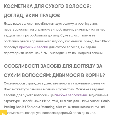
КОСМЕТИКА ДЛЯ СУХОГО ВОЛОССЯ:
ДОГЛЯД, ЯКИЙ ПРАЦЮЄ
Якщо ваше волосся постійно нагадує солому, а розчісування
перетворюється на справжнє випробування, значить, настав час
задуматися про особливий догляд. Сухе волосся вимагає
особливої уваги і правильного підбору косметики. Бренд Joko Blend
пропонує
професійні засоби
для сухого волосся, які здатні
перетворити навіть найбільш зневоднені та пошкоджені локони.
ОСОБЛИВОСТІ ЗАСОБІВ ДЛЯ ДОГЛЯДУ ЗА
СУХИМ ВОЛОССЯМ: ДИВИМОСЯ В КОРІНЬ?
Сухе волосся страждає від нестачі вологи та поживних речовин.
Воно може бути ламким, млявим і пухнастим. Основне завдання
засобів для сухого волосся - це
глибоке зволоження
і відновлення
структури. Засоби Joko Blend, такі, як пілінг для шкіри голови
Scalp
Peeling Scrub
і бальзам
Restoring
, містять активні компоненти, які
допомагають повернути волоссю здоровий вигляд і сяйво.