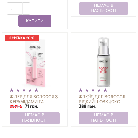
ВОЛОССЯ JOKO BLEND
-
+
КУПИТИ
ЗНИЖКА 20 %
ФІЛЕР ДЛЯ ВОЛОССЯ З
ФЛЮЇД ДЛЯ ВОЛОССЯ
КЕРАМІДАМИ ТА
РІДКИЙ ШОВК JOKO
ПРОТЕЇНАМИ ШОВКУ
88 грн.
BLEND 50 МЛ
71 грн.
388 грн.
СOMPLETE RESTORE
FILLER JOKO BLEND 10
МЛ