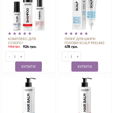
КОМПЛЕКС ДЛЯ
ПІЛІНГ ДЛЯ ШКІРИ
СУХОГО І
ГОЛОВИ SCALP PEELING
ПОШКОДЖЕНОГО
1154 грн.
SCRUB JOKO BLEND 125
924 грн.
478 грн.
ВОЛОССЯ JOKO BLEND
МЛ
-
+
-
+
КУПИТИ
КУПИТИ