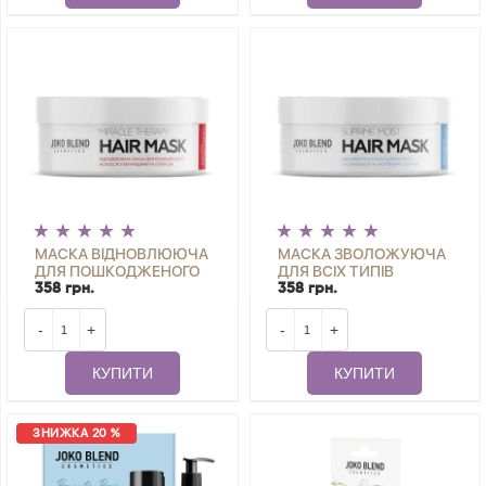
МАСКА ВІДНОВЛЮЮЧА
МАСКА ЗВОЛОЖУЮЧА
ДЛЯ ПОШКОДЖЕНОГО
ДЛЯ ВСІХ ТИПІВ
ВОЛОССЯ MIRACLE
ВОЛОССЯ SUPRIME
358 грн.
358 грн.
THERAPY JOKO BLEND
MOIST JOKO BLEND 200
200 МЛ
МЛ
-
+
-
+
КУПИТИ
КУПИТИ
ЗНИЖКА 20 %