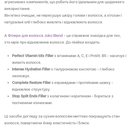
агресивних компонентів, що робить його ідеальним для щоденного
використання.
Він м'яко очищає, не пересушує шкіру голови і волосся, а хітозан і
натуральні олії глибоко живлять і відновлюють волосся.
А
Філери для волосся Joko Blend
- це справжня знахідка для тих,
хто мріє про відновлення волосся. До лінійки входять:
Perfect Vitamin Mix Filler
з вітамінами A, C, E і ProVit. В5 - насичує і
живить волосся.
Intense Hydration Filler
з гіалуроновою кислотою - глибоко
зволожує.
Complete Restore Filler
з керамідами і протеїнами шовку -
відновлює структуру.
Stop Split Ends Filler
з колагеном і кератином - бореться з
посіченими кінчиками.
Ці засоби догляду за сухим волоссям миттєво покращують стан
волосся, повертаючи йому еластичність і блиск.