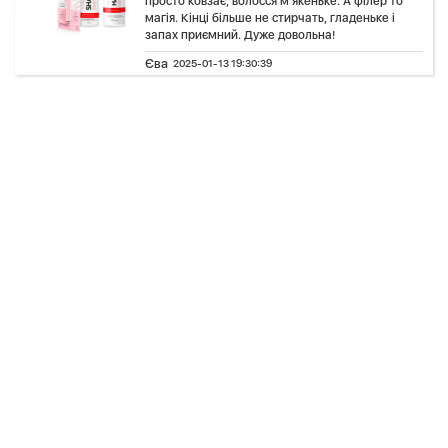
просто ковзає, волосся м’якеньке. А філер то
магія. Кінці більше не стирчать, гладеньке і
запах приємний. Дуже довольна!
Єва
2025-01-13 19:30:39