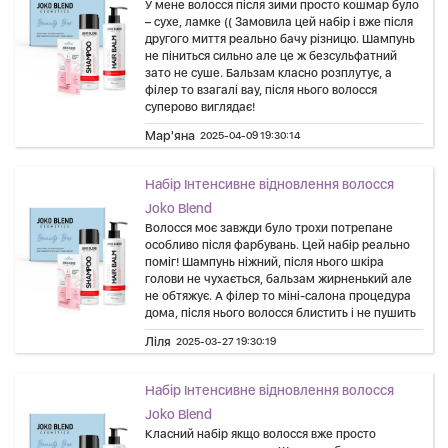
У мене волосся після зими просто кошмар було
– сухе, ламке (( Замовила цей набір і вже після
другого миття реально бачу різницю. Шампунь
не піниться сильно але це ж безсульфатний
зато не суше. Бальзам класно розплутує, а
філер то взагалі вау, після нього волосся
суперово виглядає!
Мар'яна
2025-04-09 19:30:14
Набір Інтенсивне відновлення волосся
Joko Blend
Волосся моє завжди було трохи потрепане
особливо після фарбувань. Цей набір реально
поміг! Шампунь ніжний, після нього шкіра
голови не чухається, бальзам жирненький але
не обтяжує. А філер то міні-салона процедура
дома, після нього волосся блистить і не пушить
Ліля
2025-03-27 19:30:19
Набір Інтенсивне відновлення волосся
Joko Blend
Класний набір якщо волосся вже просто