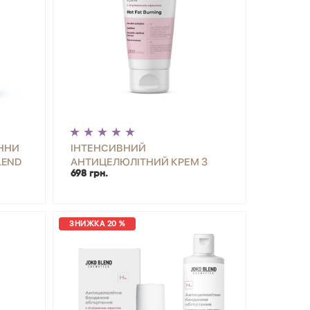
ННИ
ІНТЕНСИВНИЙ
LEND
АНТИЦЕЛЮЛІТНИЙ КРЕМ З
698 грн.
ЗІГРІВАЮЧИМ ЕФЕКТОМ JOKO
BLEND 200 МЛ
ЗНИЖКА 20 %