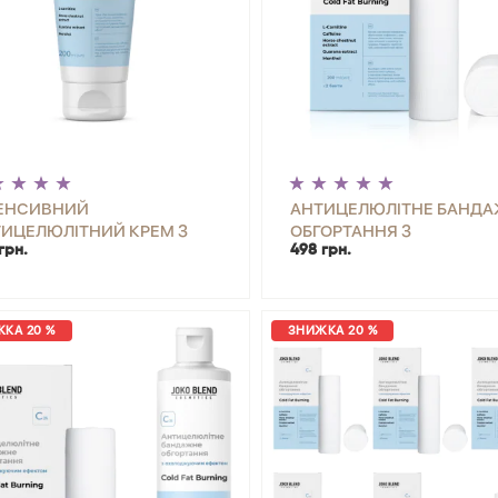
ТЕНСИВНИЙ
АНТИЦЕЛЮЛІТНЕ БАНД
ИЦЕЛЮЛІТНИЙ КРЕМ З
ОБГОРТАННЯ З
грн.
498 грн.
ОЛОДЖУЮЧИМ ЕФЕКТОМ
ОХОЛОДЖУЮЧИМ ЕФЕК
O BLEND 200 МЛ
COLD FAT BURNING JOKO 
КА 20 %
ЗНИЖКА 20 %