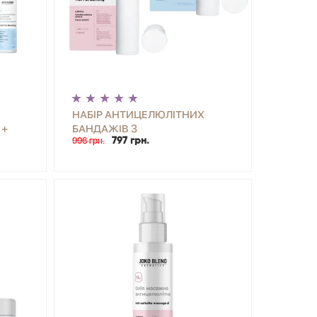
НАБІР АНТИЦЕЛЮЛІТНИХ
 +
БАНДАЖІВ З
996 грн.
797 грн.
ОХОЛОДЖУЮЧИМ ТА
ТОМ
ЗІГРІВАЮЧИМ ЕФЕКТОМ