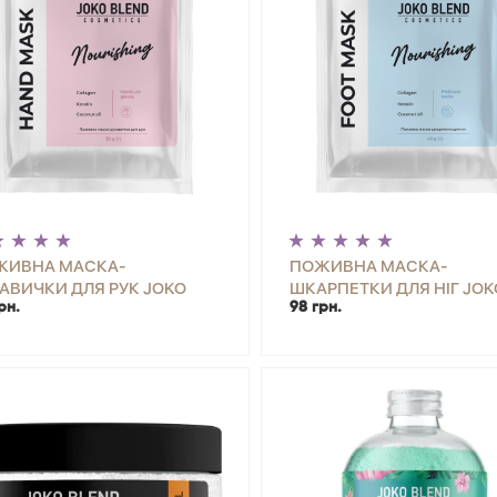
ЖИВНА МАСКА-
ПОЖИВНА МАСКА-
АВИЧКИ ДЛЯ РУК JOKO
ШКАРПЕТКИ ДЛЯ НІГ JOK
рн.
98 грн.
ND
BLEND 40 Г
+
КУПИТИ
-
+
КУП