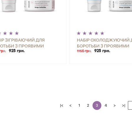
ІР ЗІГРІВАЮЧИЙ ДЛЯ
НАБІР ОХОЛОДЖУЮЧИЙ 
ОТЬБИ З ПРОЯВИМИ
БОРОТЬБИ З ПРОЯВИМИ
грн.
925 грн.
1156 грн.
925 грн.
ЮЛІТУ JOKO BLEND
ЦЕЛЮЛІТУ JOKO BLEND
|<
<
1
2
3
4
>
>|