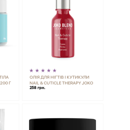
ТІЛА
ОЛІЯ ДЛЯ НІГТІВ І КУТИКУЛИ
200 Г
NAIL & CUTICLE THERAPY JOKO
258 грн.
BLEND 10 МЛ
ИТИ
-
+
КУПИТИ