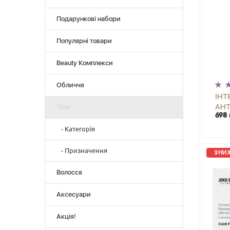
Подарункові набори
Популярні товари
Beauty Комплекси
Обличчя
ІН
АНТ
Тіло
698 
ОХ
JOK
- Категорія
- Автозасмага
- Призначення
ЗНИЖ
- Аксесуари для тіла
- Боротьба з целюлітом
Волосся
- Антисептики
- Живлення та відновлення
- Антицелюлітні засоби
Аксесуари
- Зволоження
- Баттери для тіла
- Очищення
Акція!
- Бомбочки для ванни
- Пілінг, скрабування