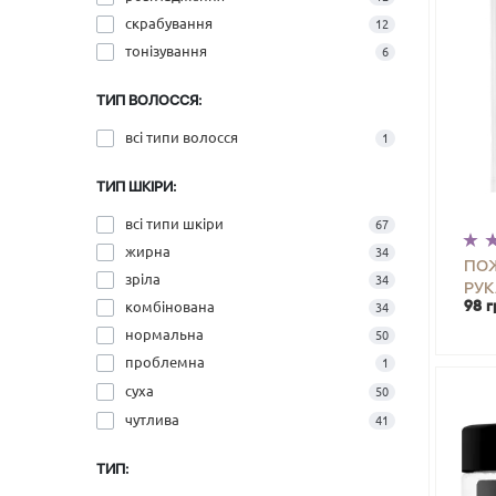
скрабування
12
тонізування
6
ТИП ВОЛОССЯ:
всі типи волосся
1
ТИП ШКІРИ:
всі типи шкіри
67
жирна
34
ПО
зріла
34
РУК
комбінована
98 г
BLE
34
-
нормальна
50
проблемна
1
суха
50
чутлива
41
ТИП: