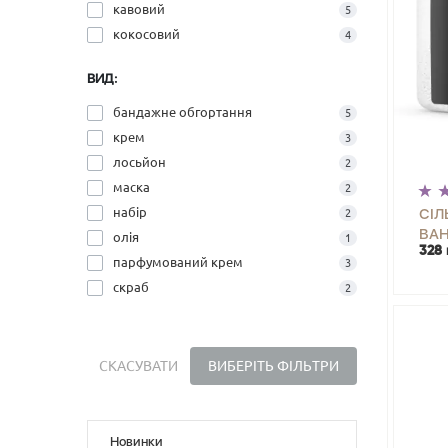
кавовий
5
кокосовий
4
ВИД:
бандажне обгортання
5
крем
3
лосьйон
2
маска
2
набір
СІЛ
2
ВАН
олія
1
328 
ГРЕ
-
парфумований крем
3
ГР
скраб
2
СКАСУВАТИ
ВИБЕРІТЬ ФІЛЬТРИ
Новинки