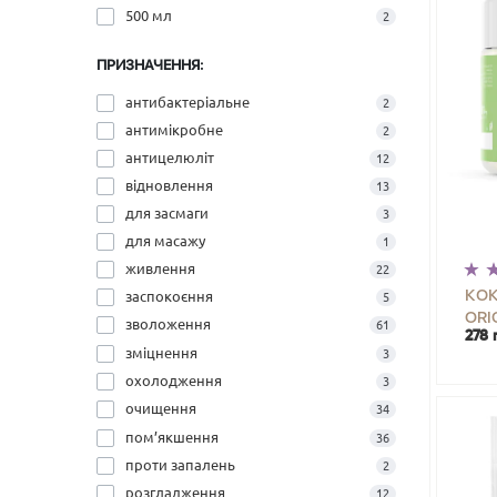
500 мл
2
ПРИЗНАЧЕННЯ:
антибактеріальне
2
антимікробне
2
антицелюліт
12
відновлення
13
для засмаги
3
для масажу
1
живлення
22
КОК
заспокоєння
5
ORI
зволоження
61
278 
-
зміцнення
3
охолодження
3
очищення
34
пом’якшення
36
проти запалень
2
розгладження
12