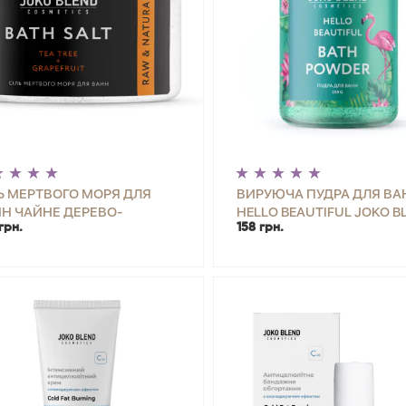
Ь МЕРТВОГО МОРЯ ДЛЯ
ВИРУЮЧА ПУДРА ДЛЯ ВА
Н ЧАЙНЕ ДЕРЕВО-
HELLO BEAUTIFUL JOKO B
грн.
158 грн.
ЙПФРУТ JOKO BLEND 300
200 Г
+
КУПИТИ