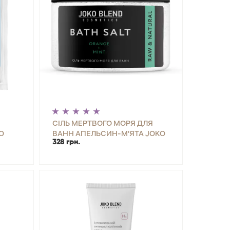
СІЛЬ МЕРТВОГО МОРЯ ДЛЯ
O
ВАНН АПЕЛЬСИН-М'ЯТА JOKO
328 грн.
BLEND 300 Г
ИТИ
-
+
КУПИТИ