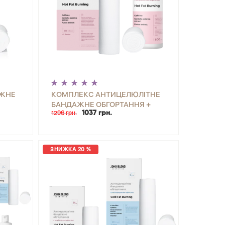
АЖНЕ
КОМПЛЕКС АНТИЦЕЛЮЛІТНЕ
БАНДАЖНЕ ОБГОРТАННЯ +
1296 грн.
1037 грн.
ТОМ
СИРОВАТКА З ЗІГРІВАЮЧИМ
BLEND
ЕФЕКТОМ HOT FAT BURNING ( 6
ПРОЦЕДУР)
ЗНИЖКА 20 %