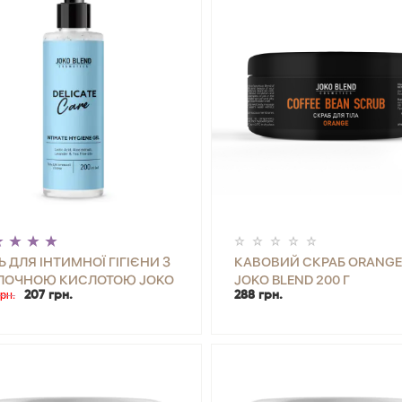
Ь ДЛЯ ІНТИМНОЇ ГІГІЄНИ З
КАВОВИЙ СКРАБ ORANGE
ЛОЧНОЮ КИСЛОТОЮ JOKO
JOKO BLEND 200 Г
рн.
207 грн.
288 грн.
ND 200 МЛ
+
КУПИТИ
-
+
КУП