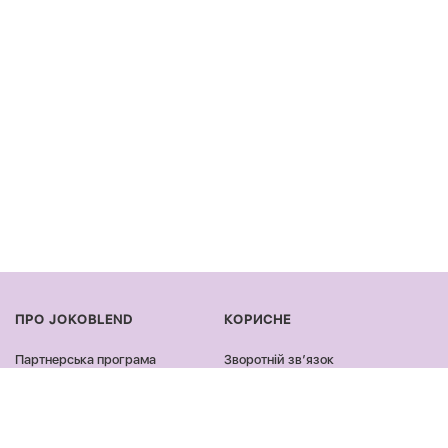
ПРО JOKOBLEND
КОРИСНЕ
Партнерська програма
Зворотній звʼязок
Сертифікація продукції
Оплата та доставка
Співпраця
Повернення та обмін