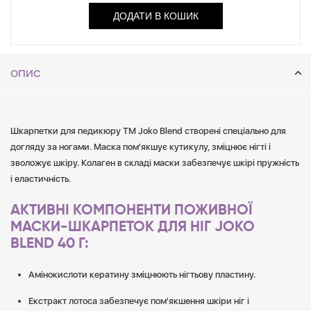
ДОДАТИ В КОШИК
ОПИС
Шкарпетки для педикюру ТМ Joko Blend створені спеціально для
догляду за ногами. Маска пом'якшує кутикулу, зміцнює нігті і
зволожує шкіру. Колаген в складі маски забезпечує шкірі пружність
і еластичність.
АКТИВНІ КОМПОНЕНТИ ПОЖИВНОЇ
МАСКИ-ШКАРПЕТОК ДЛЯ НІГ JOKO
BLEND 40 Г:
Амінокислоти кератину зміцнюють нігтьову пластину.
Екстракт лотоса забезпечує пом'якшення шкіри ніг і