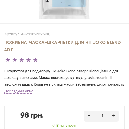
Артикул:
4823109404946
ПОЖИВНА МАСКА-ШКАРПЕТКИ ДЛЯ НІГ JOKO BLEND
40 Г
Шкарпетки для педикюру ТМ Joko Blend створені спеціально для
догляду за ногами. Маска пом'якшує кутикулу, зміцнює нігті і
зволожує шкіру. Колаген в складі маски забезпечує шкірі пружність
і еластичність.
Докладний опис
98 грн.
В наявності