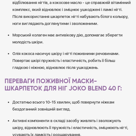
відбілювання нігтів, а кокосове масло - це справжній вітамінний
комплекс, який відновлює і зміцнює ушкоджені і ламкі нігті.
Після використання шкарпеток нігті набувають білого кольору,
ноги виглядають доглянутими і зволоженими.
Морський колаген має антивікову дію, допомагає зберегти
молодість шкіри.
Олія кокоса насичує шкіру і нігті поживними речовинами.
Повертає шкірі пружність і еластичність, робить її більш
гладкою і ніжною, відновлює після ушкоджень.
ПЕРЕВАГИ ПОЖИВНОЇ МАСКИ-
ШКАРПЕТОК ДЛЯ НІГ JOKO BLEND 40 Г:
Достатньо всього 10-15 хвилин, щоб повернути ніжкам
бездоганний зовнішній вигляд.
Активні компоненти в складі засобу живлять і зволожують
шкіру, відновлюють її пружність і еластичність, зміцнюють нігті,
усувають їх ламкість і розшарування.