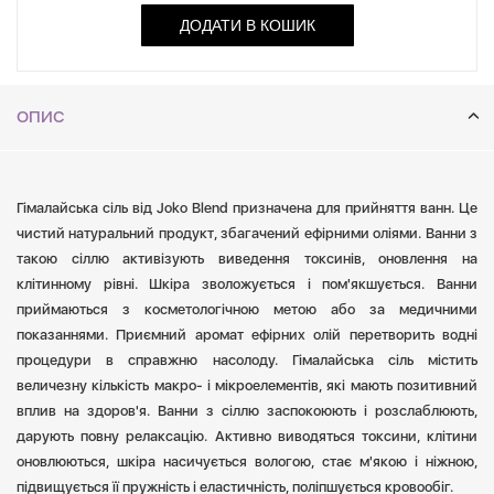
дарують повну релаксацію. Активно виводяться токсини, клітини
ДОДАТИ В КОШИК
оновлюються, шкіра насичується вологою, стає м'якою і ніжною,
підвищується її пружність і еластичність, поліпшується кровообіг.
ОПИС
Гімалайська сіль від Joko Blend призначена для прийняття ванн. Це
чистий натуральний продукт, збагачений ефірними оліями. Ванни з
такою сіллю активізують виведення токсинів, оновлення на
клітинному рівні. Шкіра зволожується і пом'якшується. Ванни
приймаються з косметологічною метою або за медичними
показаннями. Приємний аромат ефірних олій перетворить водні
процедури в справжню насолоду. Гімалайська сіль містить
величезну кількість макро- і мікроелементів, які мають позитивний
вплив на здоров'я. Ванни з сіллю заспокоюють і розслаблюють,
дарують повну релаксацію. Активно виводяться токсини, клітини
оновлюються, шкіра насичується вологою, стає м'якою і ніжною,
підвищується її пружність і еластичність, поліпшується кровообіг.