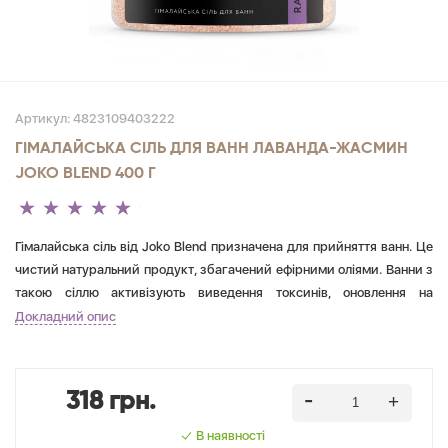
Артикул:
4823109403222
ГІМАЛАЙСЬКА СІЛЬ ДЛЯ ВАНН ЛАВАНДА-ЖАСМИН
JOKO BLEND 400 Г
Гімалайська сіль від Joko Blend призначена для прийняття ванн. Це
чистий натуральний продукт, збагачений ефірними оліями. Ванни з
такою сіллю активізують виведення токсинів, оновлення на
клітинному рівні. Шкіра зволожується і пом'якшується. Ванни
Докладний опис
приймаються з косметологічною метою або за медичними
показаннями. Приємний аромат ефірних олій перетворить водні
процедури в справжню насолоду. Гімалайська сіль містить
318 грн.
величезну кількість макро- і мікроелементів, які мають позитивний
вплив на здоров'я. Ванни з сіллю заспокоюють і розслаблюють,
В наявності