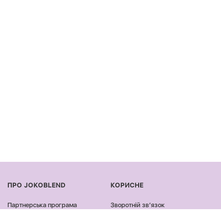
ПРО JOKOBLEND
КОРИСНЕ
Партнерська програма
Зворотній звʼязок