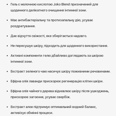
Гель c молочною кислотою Joko Blend призначений для
щоденного делікатного очищення інтимної зони.
Має антибактеріальну та протизапальну дію, усуває
роздратування.
Дає відчуття свіжості, яке зберігається надовго.
Не пересушує шкіру, підходить для щоденного використання.
Активні компоненти гелю дбайливо доглядають за шкірою
інтимної зони.
Екстракт зеленого чаю насичує шкіру поживними речовинами.
Ефірна олія лаванди прискорює регенерацію клітин шкіри.
Ефірна олія чайного дерева відновлює шкіру після ушкоджень,
прискорює загоєння, усуває свербіж.
Екстракт алое підтримує оптимальний водний баланс,
активізує обмінні процеси.