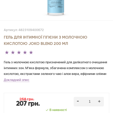
Артикул:
4823109400672
ГЕЛЬ ДЛЯ ІНТИМНОЇ ГІГІЄНИ З МОЛОЧНОЮ
КИСЛОТОЮ JOKO BLEND 200 МЛ
Гель з молочною кислотою призначений для делікатного очищення
інтимних зон. М'яка формула, збагачена комплексом з молочною
кислотою, екстрактами зеленого чаю і алое вера, ефірними оліями
чайного дерева і лаванди, делікатно очищає і додає відчуття
Докладний опис
свіжості. Молочна кислота захищає від подразнень і запалень. Гель
не порушує баланс мікрофлори, не містить SLES, SLS, парабенів і
барвників.
258 грн.
207 грн.
В наявності