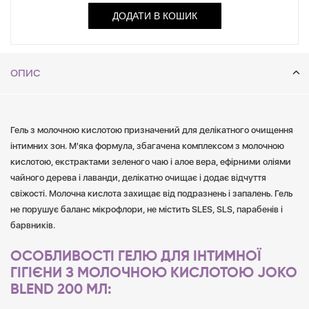
ДОДАТИ В КОШИК
ОПИС
Гель з молочною кислотою призначений для делікатного очищення
інтимних зон. М'яка формула, збагачена комплексом з молочною
кислотою, екстрактами зеленого чаю і алое вера, ефірними оліями
чайного дерева і лаванди, делікатно очищає і додає відчуття
свіжості. Молочна кислота захищає від подразнень і запалень. Гель
не порушує баланс мікрофлори, не містить SLES, SLS, парабенів і
барвників.
ОСОБЛИВОСТІ ГЕЛЮ ДЛЯ ІНТИМНОЇ
ГІГІЄНИ З МОЛОЧНОЮ КИСЛОТОЮ JOKO
BLEND 200 МЛ: