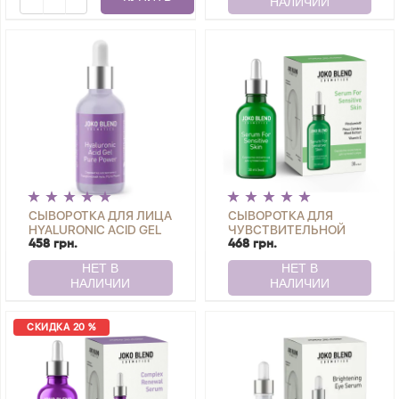
JOKO BLEND 2 МЛ
СЫВОРОТКА ДЛЯ ЛИЦА
СЫВОРОТКА ДЛЯ
HYALURONIC ACID GEL
ЧУВСТВИТЕЛЬНОЙ
PURE POWER JOKO
КОЖИ SERUM FOR
458 грн.
468 грн.
BLEND 30 МЛ
SENSITIVE SKIN JOKO
BLEND 30 МЛ
СКИДКА 20 %