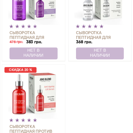
СЫВОРОТКА
СЫВОРОТКА
ПЕПТИДНАЯ ДЛЯ
ПЕПТИДНАЯ ДЛЯ
ВОССТАНОВЛЕНИЯ
478 грн.
КОЖИ ВОКРУГ ГЛАЗ
383 грн.
368 грн.
КОЖИ COMPLEX
BRIGHTENING EYE
RENEWAL SERUM JOKO
SERUM JOKO BLEND 10
BLEND 30 МЛ
МЛ
СКИДКА 20 %
СЫВОРОТКА
ПЕПТИДНАЯ ПРОТИВ