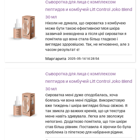
Сыворотка для лица с комплексом
пептидов и комбучей Lift Control Joko Blend
30 мл
Ніколи не думала, що сироватка з комбучею
може бути такою ефективною! Моя шкіра
зазвичай зневоднена а після цієї сироватки я
помітила що вона стала більш гладкою і
виглядає здоровішою. Так, не мгновенно, але з
часом результат є!
Маргарита
2025-05-14 14:28:54
Сыворотка для лица с комплексом
пептидов и комбучей Lift Control Joko Blend
30 мл
Сироватка мені дуже сподобалась, хоча
боялась чи вона мені підійде. Використовую
вже тиждень і шкіра виглядає більш свіжою. Я
так звикла до важких кремів, що ця текстура
мене навіть здивувала. Легка але зволожує
непогано. Додатково помітила, що тон шкіри
став більш рівним. Поставила 4 зірочки бо була
проблема із піпеткою для набрання рідини.