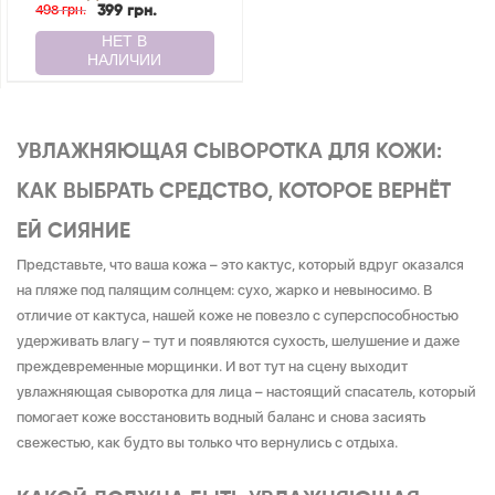
МОРЩИН С ЛИФТИНГ
498 грн.
399 грн.
ЭФФЕКТОМ ANTI-
AGEING LIFT SERUM
JOKO BLEND 30 МЛ
УВЛАЖНЯЮЩАЯ СЫВОРОТКА ДЛЯ КОЖИ:
КАК ВЫБРАТЬ СРЕДСТВО, КОТОРОЕ ВЕРНЁТ
ЕЙ СИЯНИЕ
Представьте, что ваша кожа – это кактус, который вдруг оказался
на пляже под палящим солнцем: сухо, жарко и невыносимо. В
отличие от кактуса, нашей коже не повезло с суперспособностью
удерживать влагу – тут и появляются сухость, шелушение и даже
преждевременные морщинки. И вот тут на сцену выходит
увлажняющая сыворотка для лица – настоящий спасатель, который
помогает коже восстановить водный баланс и снова засиять
свежестью, как будто вы только что вернулись с отдыха.