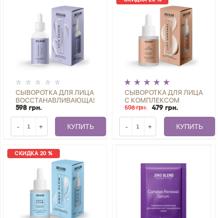
СЫВОРОТКА ДЛЯ ЛИЦА
СЫВОРОТКА ДЛЯ ЛИЦА
ВОССТАНАВЛИВАЮЩАЯ
С КОМПЛЕКСОМ
С РЕТИНОЛОМ SKIN
ПЕПТИДОВ И
598 грн.
598 грн.
479 грн.
RENEW JOKO BLEND 30
КОМБУЧЕЙ LIFT
МЛ
CONTROL JOKO BLEND
-
+
КУПИТЬ
-
+
КУПИТЬ
30 МЛ
СКИДКА 20 %