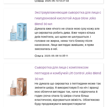
Олена
2025-05-14 14:27:34
Экстраувлажняющая сыворотка для лица с
гиалуроновой кислотой Aqua Glow Joko
Blend 30 мл
Думала вже нічого не спасе мою суху кожу але
ця сироватка робить дива. Вже через кілька
днів помітила, шо щоки не шелушаться. І
головне не жирна, нема того блиску після
нанесення. Лице виглядає живішим, я прям
закохалась в неї.
Ольга
2025-05-06 14:39:11
Сыворотка для лица с комплексом
пептидов и комбучей Lift Control Joko Blend
30 мл
Не думала що сироватка з пептидами може так
змінити шкіру. Я використовую її на ніч і вранці
моє обличчя виглядає так, наче я відпочила 8
годин (хоча спала 5) Шкіра стала більш
еластичною, відчувається свіжість. Обов’язково
буду продовжувати використовувати!