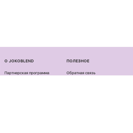
О JOKOBLEND
ПОЛЕЗНОЕ
Партнерская программа
Обратная связь
Сертификация продукции
Оплата и доставка
Сотрудничество
Возврат и обмен
Блог
Оферта и политика
конфиденциальности
Контакты
Отзывы