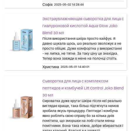
Софія
2025-05-02 14:28:44
Экстраувлажняющая сыворотка для лица с
гиалуроновой кислотой Aqua Glow Joko
Blend 30 мл
Після використання шкіра просто кайфує. Я
давно шукала щось, шо реально зволожує а не
просто обіцяє. Дуже комфортна у використанні
- не липка, не тягне. За таку ціну це знахідка.
Тепер вона завжди в мене на полочці стоїть.
Христина
2025-05-01 14:40:01
Сыворотка для лица с комплексом
пептидов и комбучей Lift Control Joko Blend
30 мл
Сироватка дуже крута! Шкіра після неї реально
виглядає краще, така більш підтягнута немов
зробила якусь процедуру. Пептиди і комбуча
явно роблять свою справу бо за кілька днів
помітила, що зморшки на лобі стали менш
помітними. Вона така ніжна, добре вбирається і
запах класний. Взагалі я в захваті!