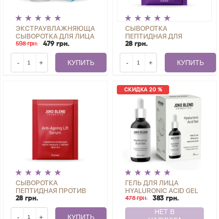
ЭКСТРАУВЛАЖНЯЮЩАЯ
СЫВОРОТКА
СЫВОРОТКА ДЛЯ ЛИЦА
ПЕПТИДНАЯ ДЛЯ
С ГИАЛУРОНОВОЙ
598 грн.
ВОССТАНОВЛЕНИЯ
479 грн.
28 грн.
КИСЛОТОЙ AQUA GLOW
КОЖИ COMPLEX
JOKO BLEND 30 МЛ
RENEWAL SERUM JOKO
-
+
КУПИТЬ
-
+
КУПИТЬ
BLEND 2 МЛ
СКИДКА 20 %
СЫВОРОТКА
ГЕЛЬ ДЛЯ ЛИЦА
ПЕПТИДНАЯ ПРОТИВ
HYALURONIC ACID GEL
МОРЩИН С ЛИФТИНГ
JOKO BLEND 30 МЛ
478 грн.
28 грн.
383 грн.
ЭФФЕКТОМ ANTI-
AGEING LIFT SERUM
-
+
КУПИТЬ