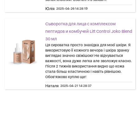
Юлія
2025-04-26 14:28:19
Сыворотка для лица с комплексом
пептидов и комбучей Lift Control Joko Blend
30 мл
Ця сироватка просто знахідка для моєї шкіри. Я
використовую її кожного вечора і шкіра зранку
виглядає значно свіжішою! Не відчувається
важкості, вона дуже легка але зволожує класно.
Після 2 тижнів використання видно що кожа
стала більш еластичною і навіть рівнішою.
Обов'язково куплю ще!
Наталя
2025-04-21 14:28:37