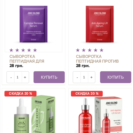
СЫВОРОТКА
СЫВОРОТКА
ПЕПТИДНАЯ ДЛЯ
ПЕПТИДНАЯ ПРОТИВ
ВОССТАНОВЛЕНИЯ
МОРЩИН С ЛИФТИНГ
28 грн.
28 грн.
КОЖИ COMPLEX
ЭФФЕКТОМ ANTI-
RENEWAL SERUM JOKO
AGEING LIFT SERUM
-
+
КУПИТЬ
-
+
КУПИТЬ
BLEND 2 МЛ
JOKO BLEND 2 МЛ
СКИДКА 20 %
СКИДКА 20 %