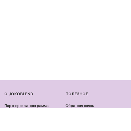
О JOKOBLEND
ПОЛЕЗНОЕ
Партнерская программа
Обратная связь
Сертификация продукции
Оплата и доставка
Сотрудничество
Возврат и обмен