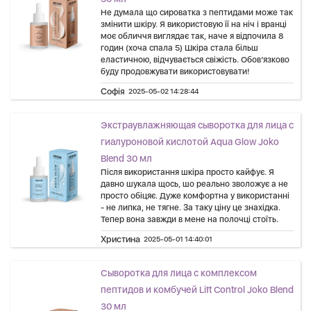
Не думала що сироватка з пептидами може так
змінити шкіру. Я використовую її на ніч і вранці
моє обличчя виглядає так, наче я відпочила 8
годин (хоча спала 5) Шкіра стала більш
еластичною, відчувається свіжість. Обов’язково
буду продовжувати використовувати!
Софія
2025-05-02 14:28:44
Экстраувлажняющая сыворотка для лица с
гиалуроновой кислотой Aqua Glow Joko
Blend 30 мл
Після використання шкіра просто кайфує. Я
давно шукала щось, шо реально зволожує а не
просто обіцяє. Дуже комфортна у використанні
- не липка, не тягне. За таку ціну це знахідка.
Тепер вона завжди в мене на полочці стоїть.
Христина
2025-05-01 14:40:01
Сыворотка для лица с комплексом
пептидов и комбучей Lift Control Joko Blend
30 мл