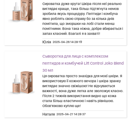
Сироватка дуже крута! Шкіра після неї реально
виглядає краще, така більш підтягнута немов
зробила якусь процедуру. Пептиди і комбуча
явно роблять свою справу бо за кілька днів
помітила, що зморшки на лобі стали менш
помітними. Вона така ніжна, добре вбирається і
запах класний. Взагалі я в захваті!
Юлія
2025-04-26 14:28:19
Сыворотка для лица с комплексом
пептидов и комбучей Lift Control Joko Blend
30 мл
Ця сироватка просто знахідка для моєї шкіри. Я
використовую її кожного вечора і шкіра зранку
виглядає значно свіжішою! Не відчувається
важкості, вона дуже легка але зволожує класно.
Після 2 тижнів використання видно що кожа
стала більш еластичною і навіть рівнішою.
Обов'язково куплю ще!
Наталя
2025-04-21 14:28:37