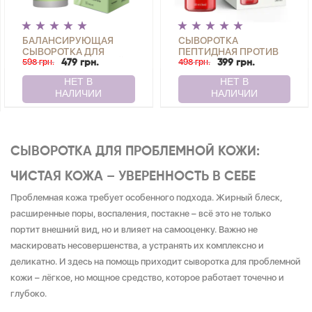
БАЛАНСИРУЮЩАЯ
СЫВОРОТКА
СЫВОРОТКА ДЛЯ
ПЕПТИДНАЯ ПРОТИВ
КОМБИНИРОВАННОЙ И
598 грн.
МОРЩИН С ЛИФТИНГ
498 грн.
479 грн.
399 грн.
ЖИРНОЙ КОЖИ SKIN
ЭФФЕКТОМ ANTI-
DETOX JOKO BLEND 30
AGEING LIFT SERUM
МЛ
JOKO BLEND 30 МЛ
СЫВОРОТКА ДЛЯ ПРОБЛЕМНОЙ КОЖИ:
ЧИСТАЯ КОЖА – УВЕРЕННОСТЬ В СЕБЕ
Проблемная кожа требует особенного подхода. Жирный блеск,
расширенные поры, воспаления, постакне – всё это не только
портит внешний вид, но и влияет на самооценку. Важно не
маскировать несовершенства, а устранять их комплексно и
деликатно. И здесь на помощь приходит сыворотка для проблемной
кожи – лёгкое, но мощное средство, которое работает точечно и
глубоко.