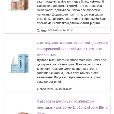
вже тиждень і шкіра виглядає більш свіжою. Я
так звикла до важких кремів, що ця текстура
мене навіть здивувала. Легка але зволожує
непогано. Додатково помітила, що тон шкіри
став більш рівним. Поставила 4 зірочки бо була
проблема із піпеткою для набрання рідини.
Олена
2025-05-14 14:27:34
Экстраувлажняющая сыворотка для лица с
гиалуроновой кислотой Aqua Glow Joko
Blend 30 мл
Думала вже нічого не спасе мою суху кожу але
ця сироватка робить дива. Вже через кілька
днів помітила, шо щоки не шелушаться. І
головне не жирна, нема того блиску після
нанесення. Лице виглядає живішим, я прям
закохалась в неї.
Ольга
2025-05-06 14:39:11
Сыворотка для лица с комплексом
пептидов и комбучей Lift Control Joko Blend
30 мл