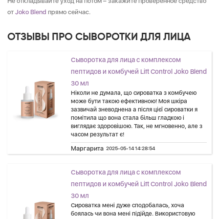
Не откладывайте уход на потом – закажите проверенное средство
от
Joko Blend
прямо сейчас.
ОТЗЫВЫ ПРО СЫВОРОТКИ ДЛЯ ЛИЦА
Сыворотка для лица с комплексом
пептидов и комбучей Lift Control Joko Blend
30 мл
Ніколи не думала, що сироватка з комбучею
може бути такою ефективною! Моя шкіра
зазвичай зневоднена а після цієї сироватки я
помітила що вона стала більш гладкою і
виглядає здоровішою. Так, не мгновенно, але з
часом результат є!
Маргарита
2025-05-14 14:28:54
Сыворотка для лица с комплексом
пептидов и комбучей Lift Control Joko Blend
30 мл
Сироватка мені дуже сподобалась, хоча
боялась чи вона мені підійде. Використовую