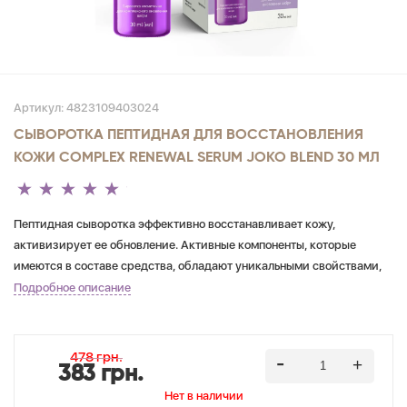
Артикул:
4823109403024
СЫВОРОТКА ПЕПТИДНАЯ ДЛЯ ВОССТАНОВЛЕНИЯ
КОЖИ COMPLEX RENEWAL SERUM JOKO BLEND 30 МЛ
Пептидная сыворотка эффективно восстанавливает кожу,
активизирует ее обновление. Активные компоненты, которые
имеются в составе средства, обладают уникальными свойствами,
питают кожные покровы. При регулярном нанесении сыворотки
Подробное описание
морщинки разглаживаются изнутри, кожа становится более
эластичной, выглядит здоровой, сияющей и молодой.
478 грн.
383 грн.
Нет в наличии