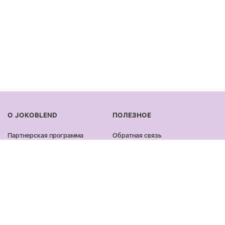
О JOKOBLEND
ПОЛЕЗНОЕ
Партнерская программа
Обратная связь
Сертификация продукции
Оплата и доставка
Сотрудничество
Возврат и обмен
Блог
Оферта и политика
конфиденциальности
Контакты
Отзывы