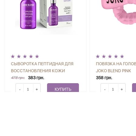
СЫВОРОТКА ПЕПТИДНАЯ ДЛЯ
ПОВЯЗКА НА ГОЛОВ
ВОССТАНОВЛЕНИЯ КОЖИ
JOKO BLEND PINK
COMPLEX RENEWAL SERUM JOKO
383 грн.
358 грн.
478 грн.
BLEND 30 МЛ
-
+
КУПИТЬ
-
+