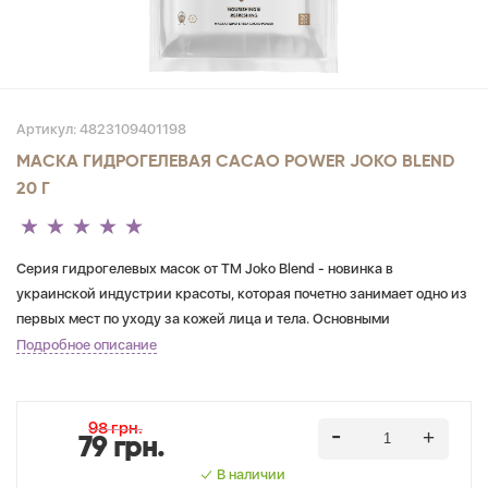
Артикул:
4823109401198
МАСКА ГИДРОГЕЛЕВАЯ CACAO POWER JOKO BLEND
20 Г
Серия гидрогелевых масок от TM Joko Blend - новинка в
украинской индустрии красоты, которая почетно занимает одно из
первых мест по уходу за кожей лица и тела. Основными
преимуществами гидрогелевых масок является их уникальный
Подробное описание
состав, возможность нанесения на лицо и тело, а также создание
парникового эффекта за счет плотного прилегания к коже,
благодаря чему маски такого типа способны хорошо очищать и
98 грн.
79 грн.
увлажнять кожу. После использования Hydrojelly Mask кожа станет
мягкой, нежной, гладкой и сияющей!
В наличии