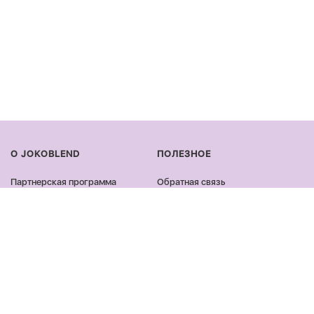
О JOKOBLEND
ПОЛЕЗНОЕ
Партнерская программа
Обратная связь
Сертификация продукции
Оплата и доставка
Сотрудничество
Возврат и обмен
Блог
Оферта и политика
конфиденциальности
Контакты
Отзывы