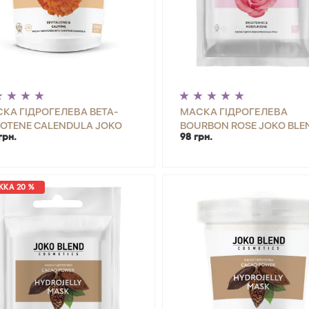
КА ГІДРОГЕЛЕВА BETA-
МАСКА ГІДРОГЕЛЕВА
OTENE CALENDULA JOKO
BOURBON ROSE JOKO BLE
грн.
98 грн.
ND 200 Г
Г
+
КУПИТИ
-
+
КУП
КА 20 %