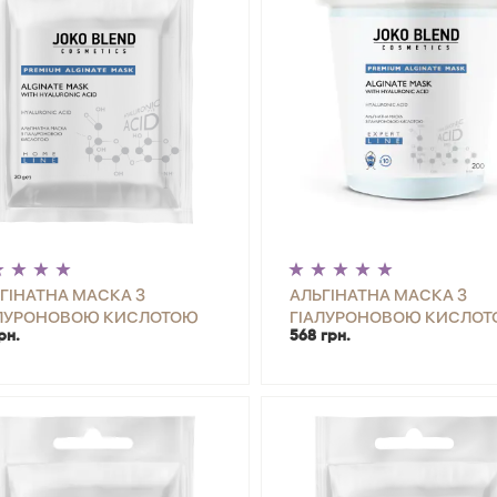
ГІНАТНА МАСКА З
АЛЬГІНАТНА МАСКА З
АЛУРОНОВОЮ КИСЛОТОЮ
ГІАЛУРОНОВОЮ КИСЛО
рн.
568 грн.
O BLEND 20 Г
JOKO BLEND 200 Г
+
КУПИТИ
-
+
КУП