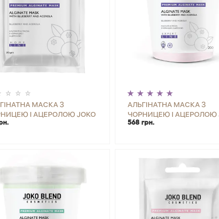
ГІНАТНА МАСКА З
АЛЬГІНАТНА МАСКА З
НИЦЕЮ І АЦЕРОЛОЮ JOKO
ЧОРНИЦЕЮ І АЦЕРОЛОЮ
рн.
568 грн.
ND 20 Г
BLEND 200 Г
+
КУПИТИ
-
+
КУП