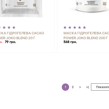
КА ГІДРОГЕЛЕВА CACAO
МАСКА ГІДРОГЕЛЕВА CA
ER JOKO BLEND 20 Г
POWER JOKO BLEND 200 Г
н.
79 грн.
568 грн.
+
КУПИТИ
-
+
КУП
1
2
>
>|
Показати