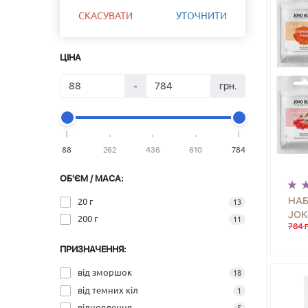
СКАСУВАТИ
УТОЧНИТИ
ЦІНА
-
грн.
88
262
436
610
784
ОБ'ЄМ / МАСА:
НАБ
20 г
13
JOK
200 г
11
784 г
-
ПРИЗНАЧЕННЯ:
від зморшок
18
від темних кіл
1
відновлення