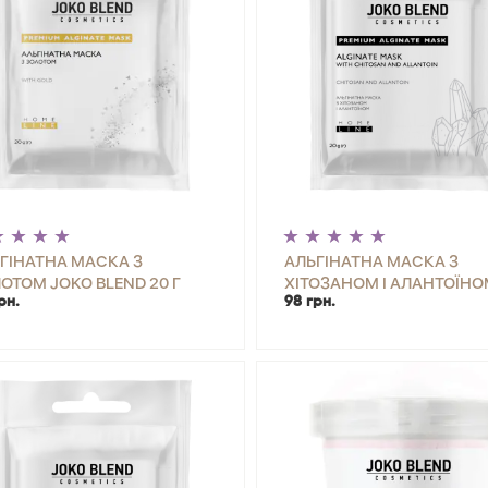
ГІНАТНА МАСКА З
АЛЬГІНАТНА МАСКА З
ОТОМ JOKO BLEND 20 Г
ХІТОЗАНОМ І АЛАНТОЇНО
рн.
98 грн.
JOKO BLEND 20 Г
+
КУПИТИ
-
+
КУП