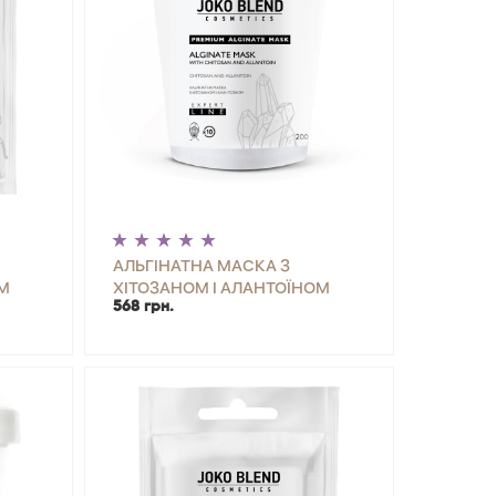
АЛЬГІНАТНА МАСКА З
М
ХІТОЗАНОМ І АЛАНТОЇНОМ
568 грн.
JOKO BLEND 200 Г
ИТИ
-
+
КУПИТИ