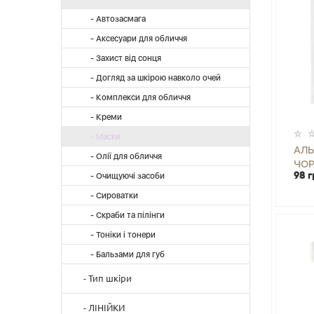
- Автозасмага
- Аксесуари для обличчя
- Захист від сонця
- Догляд за шкірою навколо очей
- Комплекси для обличчя
- Креми
- Маски
АЛЬ
- Олії для обличчя
ЧОР
- Очищуючі засоби
98 г
BLE
-
- Сироватки
- Скраби та пілінги
- Тоніки і тонери
- Бальзами для губ
- Тип шкіри
- Вікова
- ЛІНІЙКИ