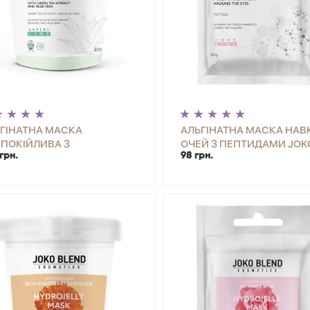
ГІНАТНА МАСКА
АЛЬГІНАТНА МАСКА НАВ
ПОКІЙЛИВА З
ОЧЕЙ З ПЕПТИДАМИ JOK
грн.
98 грн.
ТРАКТОМ ЗЕЛЕНОГО ЧАЮ І
BLEND 20 Г
+
КУПИТИ
-
+
КУП
Е ВЕРА JOKO BLEND 200 Г