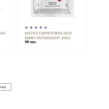
CAO
МАСКА ГІДРОГЕЛЕВА GOJI
BERRY ANTIOXIDANT JOKO
98 грн.
BLEND 20 Г
ИТИ
-
+
КУПИТИ
 всі