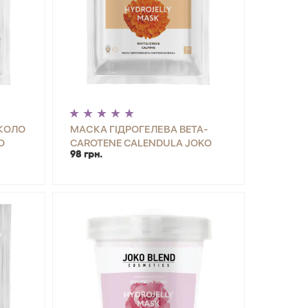
КОЛО
МАСКА ГІДРОГЕЛЕВА BETA-
O
CAROTENE CALENDULA JOKO
98 грн.
BLEND 20 Г
ИТИ
-
+
КУПИТИ