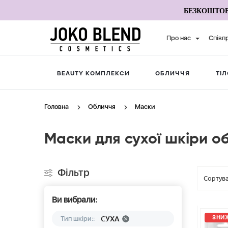
БЕЗКОШТОВ
Про нас
Співп
BEAUTY КОМПЛЕКСИ
ОБЛИЧЧЯ
ТІЛ
Головна
Обличчя
Маски
Маски для сухої шкіри о
Фільтр
Ви вибрали:
ЗНИЖ
СУХА
Тип шкіри::