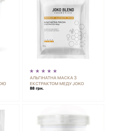
АЛЬГІНАТНА МАСКА З
ТОЮ
ЕКСТРАКТОМ МЕДУ JOKO
88 грн.
BLEND 20 Г
ИТИ
-
+
КУПИТИ