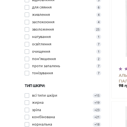
5
для сяяння
6
живлення
4
заспокоєння
4
зволоження
25
матування
1
освітлення
7
очищення
1
пом’якшення
2
проти запалень
7
тонізування
7
АЛЬ
ГІ
ТИП ШКІРИ:
98 г
JOK
-
всі типи шкіри
+15
жирна
+19
зріла
+23
комбінована
+21
нормальна
+18