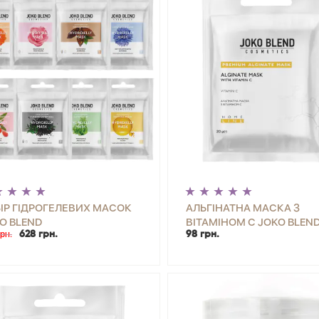
ІР ГІДРОГЕЛЕВИХ МАСОК
АЛЬГІНАТНА МАСКА З
O BLEND
ВІТАМІНОМ С JOKO BLEND
рн.
628 грн.
98 грн.
+
КУПИТИ
-
+
КУП