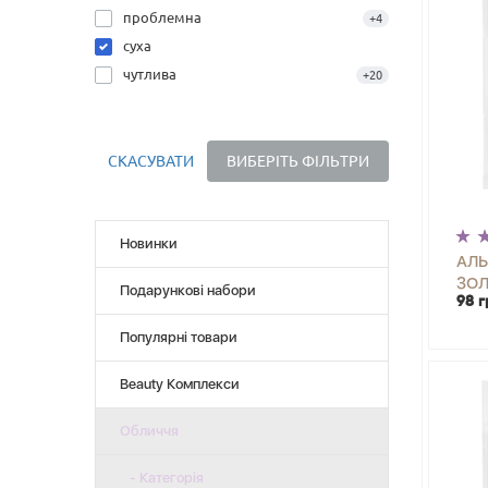
проблемна
+4
суха
чутлива
+20
СКАСУВАТИ
ВИБЕРІТЬ ФІЛЬТРИ
Новинки
АЛЬ
ЗОЛ
Подарункові набори
98 г
-
Популярні товари
Beauty Комплекси
Обличчя
- Категорія