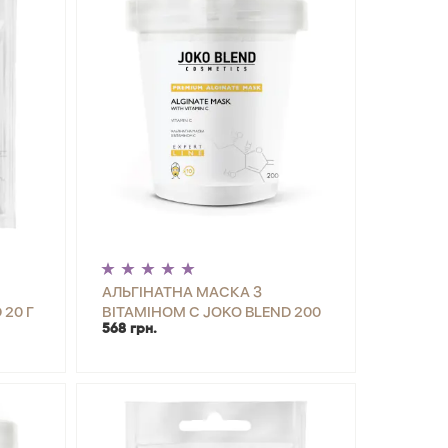
АЛЬГІНАТНА МАСКА З
 20 Г
ВІТАМІНОМ С JOKO BLEND 200
568 грн.
Г
ИТИ
-
+
КУПИТИ