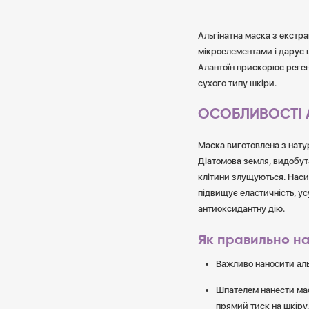
Альгінатна маска з екстр
мікроелементами і дарує ш
Алантоїн прискорює реген
сухого типу шкіри.
ОСОБЛИВОСТІ А
Маска виготовлена з нату
Діатомова земля, видобута
клітини злущуються. Насич
підвищує еластичність, у
антиоксидантну дію.
Як правильно на
Важливо наносити аль
Шпателем нанести мас
прямий тиск на шкіру.