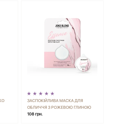
KO
ЗАСПОКІЙЛИВА МАСКА ДЛЯ
ОБЛИЧЧЯ З РОЖЕВОЮ ГЛИНОЮ
ИТИ
-
+
КУПИТИ
ESSENCE JOKO BLEND 15 Г
108 грн.