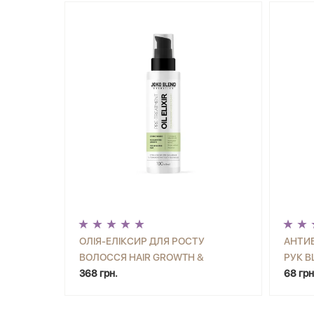
ОЛІЯ-ЕЛІКСИР ДЛЯ РОСТУ
АНТИ
ВОЛОССЯ HAIR GROWTH &
РУК B
-
+
КУПИТИ
-
STRENGTH OIL JOKO BLEND 100 МЛ
368 грн.
JOKO 
68 грн