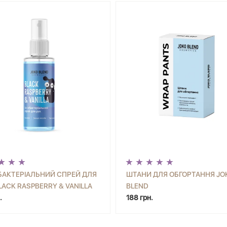
БАКТЕРІАЛЬНИЙ СПРЕЙ ДЛЯ
ШТАНИ ДЛЯ ОБГОРТАННЯ JO
LACK RASPBERRY & VANILLA
BLEND
+
КУПИТИ
-
+
КУП
BLEND 35 МЛ
.
188 грн.