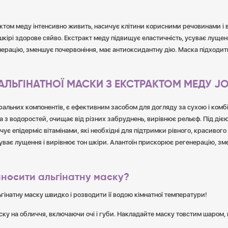
актом меду інтенсивно живить, насичує клітини корисними речовинами і 
кірі здорове сяйво. Екстракт меду підвищує еластичність, усуває лущенн
ерацію, зменшує почервоніння, має антиоксидантну дію. Маска підходить
ЛЬГІНАТНОЇ МАСКИ З ЕКСТРАКТОМ МЕДУ JOK
ральних компонентів, є ефективним засобом для догляду за сухою і комб
 з водоростей, очищає від різних забруднень, вирівнює рельєф. Під дією 
ує епідерміс вітамінами, які необхідні для підтримки рівного, красивого
суває лущення і вирівнює тон шкіри. Алантоїн прискорює регенерацію, зм
носити альгінатну маску?
гінатну маску швидко і розводити її водою кімнатної температури!
ку на обличчя, включаючи очі і губи. Накладайте маску товстим шаром,