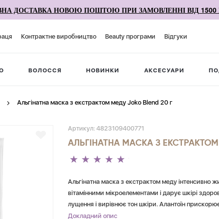
НА ДОСТАВКА НОВОЮ ПОШТОЮ ПРИ ЗАМОВЛЕННІ ВІД 1500 
раця
Контрактне виробництво
Beauty програми
Відгуки
О
ВОЛОССЯ
НОВИНКИ
АКСЕСУАРИ
ПО
Альгінатна маска з екстрактом меду Joko Blend 20 г
Артикул:
4823109400771
АЛЬГІНАТНА МАСКА З ЕКСТРАКТОМ 
Альгінатна маска з екстрактом меду інтенсивно ж
вітамінними мікроелементами і дарує шкірі здоров
лущення і вирівнює тон шкіри. Алантоїн прискорю
дію. Маска підходить для комбінованого і сухого т
Докладний опис