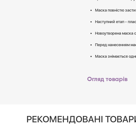
Маска повністю застиг
Наступний етап - плас
Новоутворена маска с
Перед нанесенням мас
Маска знімається одн
Огляд товарів
РЕКОМЕНДОВАНІ ТОВАР