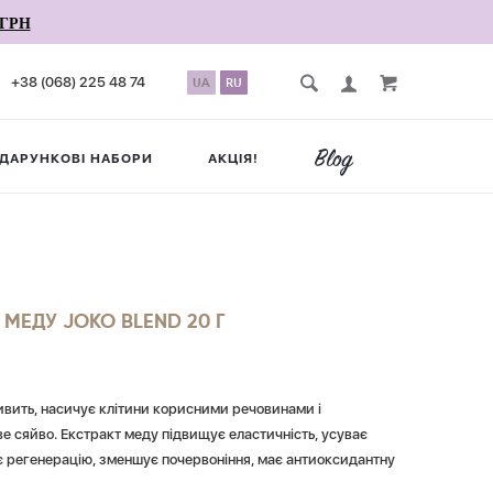
ГРН
+38 (068) 225 48 74
UA
RU
ДАРУНКОВІ НАБОРИ
АКЦІЯ!
МЕДУ JOKO BLEND 20 Г
ивить, насичує клітини корисними речовинами і
е сяйво. Екстракт меду підвищує еластичність, усуває
є регенерацію, зменшує почервоніння, має антиоксидантну
ипу шкіри.