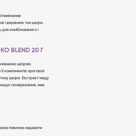
вітамінними
я і вирівнює тон шкіри.
 для комбінованого і
O BLEND 20 Г
інованою шкірою.
її компонентів ороговілі
 тону шкіри. Екстракт меду
еншує почервоніння, має
 вона повинна надавати