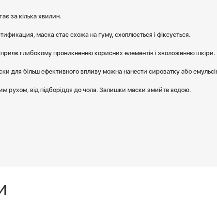
ає за кілька хвилин.
тификация, маска стає схожа на гуму, схоплюється і фіксується.
прияє глибокому проникненню корисних елементів і зволоженню шкіри.
ки для більш ефективного впливу можна нанести сироватку або емульсі
им рухом, від підборіддя до чола. Залишки маски змийте водою.
И