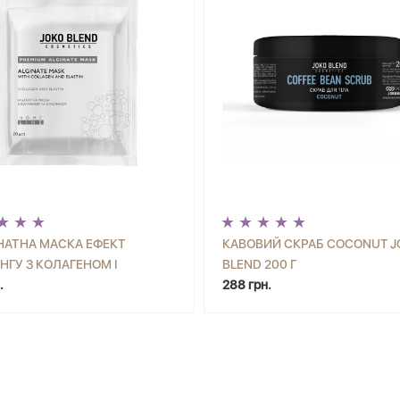
НАТНА МАСКА ЕФЕКТ
КАВОВИЙ СКРАБ COCONUT J
НГУ З КОЛАГЕНОМ І
BLEND 200 Г
+
КУПИТИ
-
+
КУП
ИНОМ JOKO BLEND 20 Г
.
288 грн.