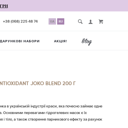
ГРН
+38 (068) 225 48 74
UA
RU
ДАРУНКОВІ НАБОРИ
АКЦІЯ!
NTIOXIDANT JOKO BLEND 200 Г
нка в українській індустрії краси, яка почесно займає одне
ла. Основними перевагами гідрогелевих масок є їх
я і тіло, а також створення парникового ефекту за рахунок
и такого типу здатні добре очищати і зволожувати шкіру.