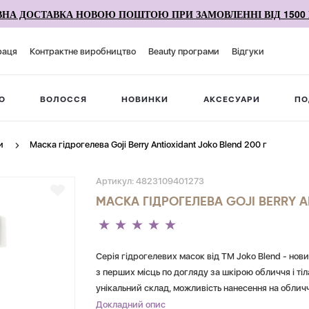
НА ДОСТАВКА НОВОЮ ПОШТОЮ ПРИ ЗАМОВЛЕННІ ВІД 1500 
раця
Контрактне виробництво
Beauty програми
Відгуки
О
ВОЛОССЯ
НОВИНКИ
АКСЕСУАРИ
ПО
и
Маска гідрогелева Goji Berry Antioxidant Joko Blend 200 г
Артикул:
4823109401273
МАСКА ГІДРОГЕЛЕВА GOJI BERRY A
Серія гідрогелевих масок від TM Joko Blend - нови
з перших місць по догляду за шкірою обличчя і ті
унікальний склад, можливість нанесення на обличч
щільного прилягання до шкіри, завдяки чому маск
Докладний опис