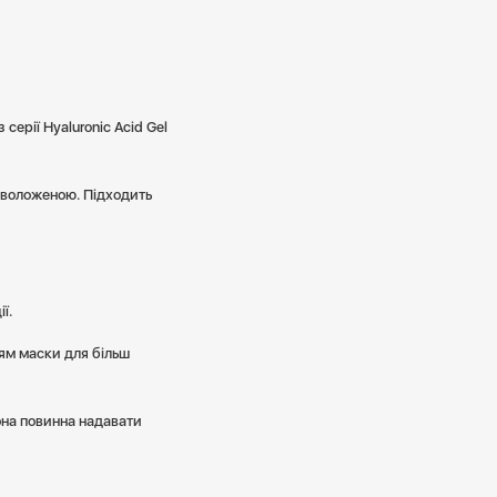
ерії Hyaluronic Acid Gel
 зволоженою. Підходить
ї.
ям маски для більш
она повинна надавати