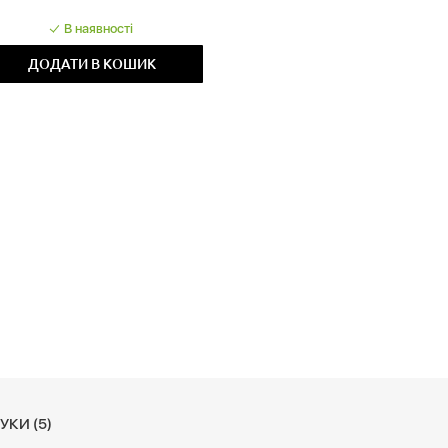
'якою, ніжною, гладкою і сяючою!
В наявності
ДОДАТИ В КОШИК
УКИ (5)