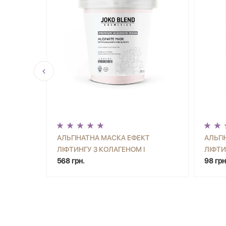
БЛИЧЧЯ
АЛЬГІНАТНА МАСКА ЕФЕКТ
АЛЬГІ
ЛІФТИНГУ З КОЛАГЕНОМ І
ЛІФТИ
УПИТИ
-
+
КУПИТИ
-
ЕЛАСТИНОМ JOKO BLEND 200 Г
568 грн.
ЕЛАСТ
98 грн