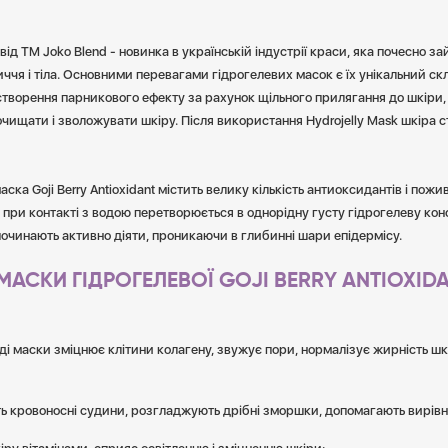
від TM Joko Blend - новинка в українській індустрії краси, яка почесно з
ччя і тіла. Основними перевагами гідрогелевих масок є їх унікальний ск
ж створення парникового ефекту за рахунок щільного прилягання до шкіри
очищати і зволожувати шкіру. Після використання Hydrojelly Mask шкіра с
ска Goji Berry Antioxidant містить велику кількість антиоксидантів і пож
 при контакті з водою перетворюється в однорідну густу гідрогелеву ко
 починають активно діяти, проникаючи в глибинні шари епідермісу.
АСКИ ГІДРОГЕЛЕВОЇ GOJI BERRY ANTIOXID
аді маски зміцнює клітини колагену, звужує пори, нормалізує жирність ш
ь кровоносні судини, розгладжують дрібні зморшки, допомагають вирівн