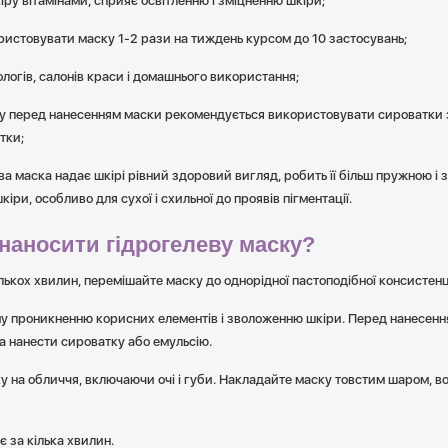
іру вітамінами, сприяє освітленню і зміцненню шкіри;
истовувати маску 1-2 рази на тиждень курсом до 10 застосувань;
логів, салонів краси і домашнього використання;
у перед нанесенням маски рекомендується використовувати сироватки з с
тки;
ва маска надає шкірі рівний здоровий вигляд, робить її більш пружною і
іри, особливо для сухої і схильної до проявів пігментації.
наносити гідрогелеву маску?
лькох хвилин, перемішайте маску до однорідної пастоподібної консистенці
у проникненню корисних елементів і зволоженню шкіри. Перед нанесенн
 нанести сироватку або емульсію.
у на обличчя, включаючи очі і губи. Накладайте маску товстим шаром, в
 за кілька хвилин.