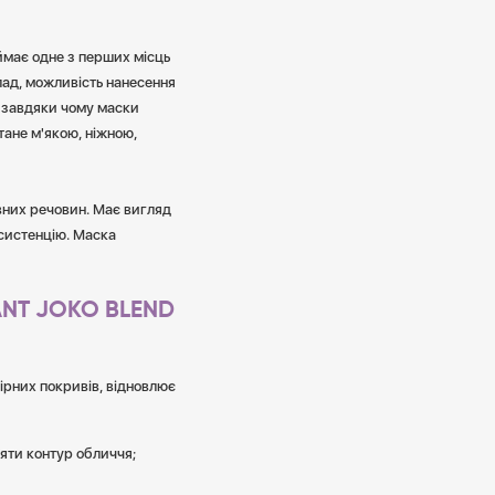
аймає одне з перших місць
лад, можливість нанесення
, завдяки чому маски
тане м'якою, ніжною,
ивних речовин. Має вигляд
нсистенцію. Маска
ANT JOKO BLEND
кірних покривів, відновлює
яти контур обличчя;