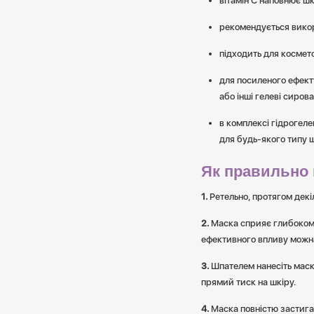
вітамін С наповнює шк
рекомендується викор
підходить для космето
для посиленого ефект
або інші гелеві сирова
в комплексі гідрогеле
для будь-якого типу шк
Як правильно 
Ретельно, протягом декі
Маска сприяє глибоком
ефективного впливу можна
Шпателем нанесіть маск
прямий тиск на шкіру.
Маска повністю застигає