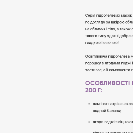
Серія гідрогелевих масок 
по догляду за шкірою обли
на обличчя і тіло, а тако
такого типу здатні добре 
гладкою і сяючою!
Освітлююча гідрогелева ма
порошку з ягодами годжі і
застигає, а її компоненти
ОСОБЛИВОСТІ М
200 Г:
альгінат натрію в скл
водний баланс;
ягоди годжі зміцнюют