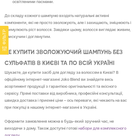
освітленими пасмами.
До складу кожного шампуню входять натуральні активні
компоненти, які не просто зволожують, але і захищають, зміцнюють і
стимулюють ріст волосся. Завдяки цьому, волосся виглядає живим,
ФІЛЬТР
блискучим і доглянутим.
ДЕ КУПИТИ ЗВОЛОЖУЮЧИЙ ШАМПУНЬ БЕЗ
СУЛЬФАТІВ В КИЄВІ ТА ПО ВСІЙ УКРАЇНІ
Шукаєте, де купити засіб для догляду за волоссям в Києві? В
офіційному інтернет-магазині Joko Blend ви знайдете весь
асортимент продукції з гарантією оригінальності та якісного
сервісу. Прямі поставки від виробника, професійні консультації,
швидка доставка і приємні ціни – ось переваги, які чекають на вас
при покупці в нашому інтернет-магазині в Україні.
Оформити замовлення можна в будь-який зручний час, не
виходячи з дому. Також доступні готові
набори для комплексного
догляду
.