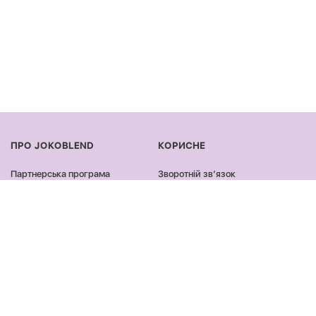
ПРО JOKOBLEND
КОРИСНЕ
Партнерська програма
Зворотній звʼязок
Сертифікація продукції
Оплата та доставка
Співпраця
Повернення та обмін
Блог
Оферта та політика
конфіденційності
Контакти
Відгуки