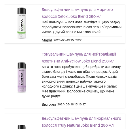
Безсульфатний шампунь для жирного
волосся Detox Joko Blend 250 мл
Цей шампунь – моя нова знахідка! Щиро раджу
спробувати: волосся вже після першої промивки
чисте. Другий раз не мию зазвичай.
Марія
2024-05-19 15:39:35
Тонувальний шампунь для нейтралізації
жовтизни Anti-Yellow Joko Blend 250 мл
Багато чого пробувала щоб прибрати жовтизну
з мого блонду і мало що дійсно працює. А цей
бальзам мені сподобався. Після кількох разів
використання, волосся набуло гарного
холодного відтінку. І цей шампунь ще й запах
має приємний. Волосся не сушить, що мене
дуже радує.
Вікторія
2024-05-18 15:16:37
Безсульфатний шампунь для нормального
волосся Truly Natural Joko Blend 250 мл