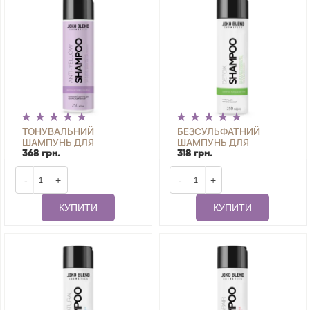
ТОНУВАЛЬНИЙ
БЕЗСУЛЬФАТНИЙ
ШАМПУНЬ ДЛЯ
ШАМПУНЬ ДЛЯ
НЕЙТРАЛІЗАЦІЇ
ЖИРНОГО ВОЛОССЯ
368 грн.
318 грн.
ЖОВТИЗНИ ANTI-
DETOX JOKO BLEND 250
YELLOW JOKO BLEND
МЛ
-
+
-
+
250 МЛ
КУПИТИ
КУПИТИ