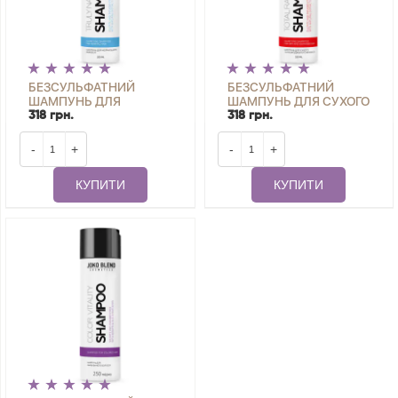
БЕЗСУЛЬФАТНИЙ
БЕЗСУЛЬФАТНИЙ
ШАМПУНЬ ДЛЯ
ШАМПУНЬ ДЛЯ СУХОГО
НОРМАЛЬНОГО
І ПОШКОДЖЕНОГО
318 грн.
318 грн.
ВОЛОССЯ TRULY
ВОЛОССЯ TOTAL REPAIR
NATURAL JOKO BLEND
250 МЛ
-
+
-
+
250 МЛ
КУПИТИ
КУПИТИ