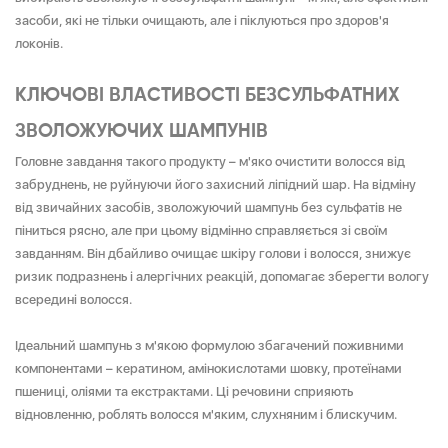
засоби, які не тільки очищають, але і піклуються про здоров'я
локонів.
КЛЮЧОВІ ВЛАСТИВОСТІ БЕЗСУЛЬФАТНИХ
ЗВОЛОЖУЮЧИХ ШАМПУНІВ
Головне завдання такого продукту – м'яко очистити волосся від
забруднень, не руйнуючи його захисний ліпідний шар. На відміну
від звичайних засобів, зволожуючий шампунь без сульфатів не
піниться рясно, але при цьому відмінно справляється зі своїм
завданням. Він дбайливо очищає шкіру голови і волосся, знижує
ризик подразнень і алергічних реакцій, допомагає зберегти вологу
всередині волосся.
Ідеальний шампунь з м'якою формулою збагачений поживними
компонентами – кератином, амінокислотами шовку, протеїнами
пшениці, оліями та екстрактами. Ці речовини сприяють
відновленню, роблять волосся м'яким, слухняним і блискучим.