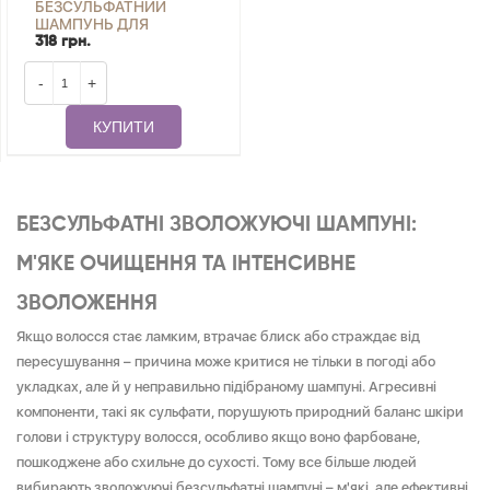
БЕЗСУЛЬФАТНИЙ
ШАМПУНЬ ДЛЯ
ФАРБОВАНОГО
318 грн.
ВОЛОССЯ COLOR
VITALITYL JOKO BLEND
-
+
250 МЛ
КУПИТИ
БЕЗСУЛЬФАТНІ ЗВОЛОЖУЮЧІ ШАМПУНІ:
М'ЯКЕ ОЧИЩЕННЯ ТА ІНТЕНСИВНЕ
ЗВОЛОЖЕННЯ
Якщо волосся стає ламким, втрачає блиск або страждає від
пересушування – причина може критися не тільки в погоді або
укладках, але й у неправильно підібраному шампуні. Агресивні
компоненти, такі як сульфати, порушують природний баланс шкіри
голови і структуру волосся, особливо якщо воно фарбоване,
пошкоджене або схильне до сухості. Тому все більше людей
вибирають зволожуючі безсульфатні шампуні – м'які, але ефективні