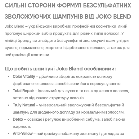
СИЛЬНІ СТОРОНИ ФОРМУЛ БЕЗСУЛЬФАТНИХ
ЗВОЛОЖУЮЧИХ ШАМПУНІВ ВІД JOKO BLEND
Joko Blend – український виробник професійної косметики, який
пропонує широкий вибір продуктів для різних типів волосся. У
лінійці бренду ви знайдете безсульфатні зволожуючі шампуні для
сухого, нормального, жирного і фарбованого волосся, а також для
нейтралізації жовтизни.
Що робить шампуні Joko Blend особливими:
Color Vitality
– дбайливо зберігає яскравість кольору
фарбованого волосся, запобігаючи його пересушуванню.
Total Repair
– ідеальний для сухого та пошкодженого волосся,
активно відновлює структуру локонів.
Truly Natural
– універсальний зволожуючий безсульфатний
шампунь для щоденного догляду за нормальним волоссям.
Detox
– освіжає і регулює вироблення себума, запобігаючи
жирності.
Anti-Yellow
– нейтралізує небажану жовтизну і доглядає за