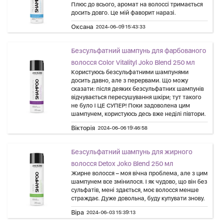
Плюс до всього, аромат на волоссі тримається
досить довго. Це мій фаворит наразі.
Оксана
2024-06-09 15:43:33
Безсульфатний шампунь для фарбованого
волосся Color Vitalityl Joko Blend 250 мл
Користуюсь безсульфатними шампунями
досить давно, але з перервами. Що можу
сказати: після деяких безсульфатних шампунів
відчувається пересушування шкіри; тут такого
не було І ЦЕ СУПЕР! Поки задоволена цим
шампунем, користуюсь десь вже неділі півтори.
Вікторія
2024-06-06 19:46:58
Безсульфатний шампунь для жирного
волосся Detox Joko Blend 250 мл
Жирне волосся – моя вічна проблема, але з цим
шампунем все змінилося. І як чудово, що він без
сульфатів, мені здається, моє волосся менше
страждає. Дуже довольна, буду купувати знову.
Віра
2024-06-03 15:39:13