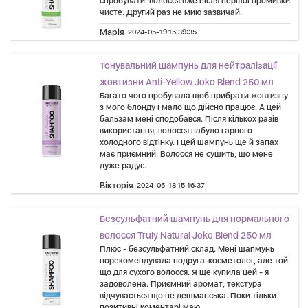
спробувати: волосся вже після першої промивки
чисте. Другий раз не мию зазвичай.
Марія
2024-05-19 15:39:35
Тонувальний шампунь для нейтралізації
жовтизни Anti-Yellow Joko Blend 250 мл
Багато чого пробувала щоб прибрати жовтизну
з мого блонду і мало що дійсно працює. А цей
бальзам мені сподобався. Після кількох разів
використання, волосся набуло гарного
холодного відтінку. І цей шампунь ще й запах
має приємний. Волосся не сушить, що мене
дуже радує.
Вікторія
2024-05-18 15:16:37
Безсульфатний шампунь для нормального
волосся Truly Natural Joko Blend 250 мл
Плюс - безсульфатний склад. Мені шапмунь
порекомендувала подруга-косметолог, але той
що для сухого волосся. Я ще купила цей - я
задоволена. Приємний аромат, текстура
відчувається що не дешманська. Поки тільки
позитивні коментарі маю.