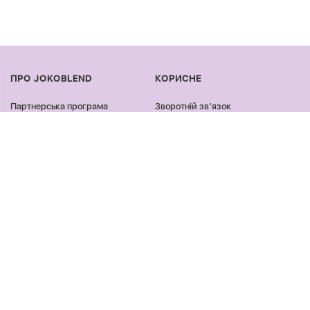
ПРО JOKOBLEND
КОРИСНЕ
Партнерська програма
Зворотній звʼязок
Сертифікація продукції
Оплата та доставка
Співпраця
Повернення та обмін
Блог
Оферта та політика
конфіденційності
Контакти
Відгуки
ПРОДУКЦІЯ
ЗАЛИШАЙСЯ ОНЛАЙН
Обличчя
Facebook
Тіло
Instagram