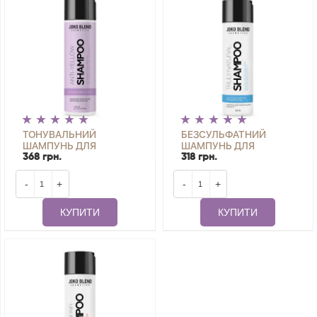
ТОНУВАЛЬНИЙ
БЕЗСУЛЬФАТНИЙ
ШАМПУНЬ ДЛЯ
ШАМПУНЬ ДЛЯ
НЕЙТРАЛІЗАЦІЇ
НОРМАЛЬНОГО
368 грн.
318 грн.
ЖОВТИЗНИ ANTI-
ВОЛОССЯ TRULY
YELLOW JOKO BLEND
NATURAL JOKO BLEND
-
+
-
+
250 МЛ
250 МЛ
КУПИТИ
КУПИТИ