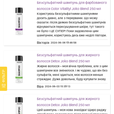
Безсульфатний шампунь для фарбованого
волосся Color Vitalityl Joko Blend 250 мл
Користуюсь безсульфатними шампунями
досить давно, але з перервами. Що можу
сказати: після деяких безсульфатних шампунів
відчувається пересушування шкіри; тут такого
не було І ЦЕ СУПЕР! Поки задоволена цим
шампунем, користуюсь десь вже неділі півтори.
Вікторія
2024-06-06 19:46:58
Безсульфатний шампунь для жирного
волосся Detox Joko Blend 250 мл
Жирне волосся – моя вічна проблема, але з цим
шампунем все змінилося. І як чудово, що він без
ФІЛЬТР
сульфатів, мені здається, моє волосся менше
страждає. Дуже довольна, буду купувати знову.
Віра
2024-06-03 15:39:13
Безсульфатний шампунь для жирного
волосся Detox Joko Blend 250 мл
Цей шампунь – моя нова знахідка! Щиро раджу