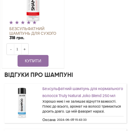
БЕЗСУЛЬФАТНИЙ
ШАМПУНЬ ДЛЯ СУХОГО
І ПОШКОДЖЕНОГО
318 грн.
ВОЛОССЯ TOTAL REPAIR
250 МЛ
-
+
КУПИТИ
ВІДГУКИ ПРО ШАМПУНІ
Безсульфатний шампунь для нормального
волосся Truly Natural Joko Blend 250 мл
Хорошо миє і не залишає відчуття важкості.
Плюс до всього, аромат на волоссі тримається
досить довго. Це мій фаворит наразі.
Оксана
2024-06-09 15:43:33