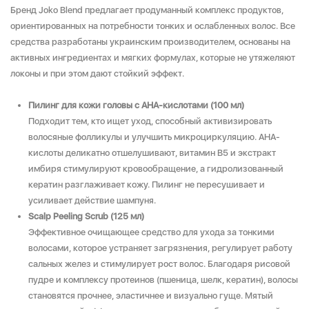
Бренд Joko Blend предлагает продуманный комплекс продуктов,
ориентированных на потребности тонких и ослабленных волос. Все
средства разработаны украинским производителем, основаны на
активных ингредиентах и мягких формулах, которые не утяжеляют
локоны и при этом дают стойкий эффект.
Пилинг для кожи головы с AHA-кислотами (100 мл)
Подходит тем, кто ищет уход, способный активизировать
волосяные фолликулы и улучшить микроциркуляцию. AHA-
кислоты деликатно отшелушивают, витамин B5 и экстракт
имбиря стимулируют кровообращение, а гидролизованный
кератин разглаживает кожу. Пилинг не пересушивает и
усиливает действие шампуня.
Scalp Peeling Scrub (125 мл)
Эффективное очищающее средство для ухода за тонкими
волосами, которое устраняет загрязнения, регулирует работу
сальных желез и стимулирует рост волос. Благодаря рисовой
пудре и комплексу протеинов (пшеница, шелк, кератин), волосы
становятся прочнее, эластичнее и визуально гуще. Мятый