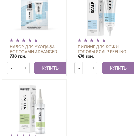
НАБОР ДЛЯ УХОДА ЗА
ПИЛИНГ ДЛЯ КОЖИ
ВОЛОСАМИ ADVANCED
ГОЛОВЫ SCALP PEELING
TREATMENT JOKO
SCRUB JOKO BLEND 125
738 грн.
478 грн.
BLEND ADVANCED
МЛ
TREATMENT JOKO
-
+
КУПИТЬ
-
+
КУПИТЬ
BLEND