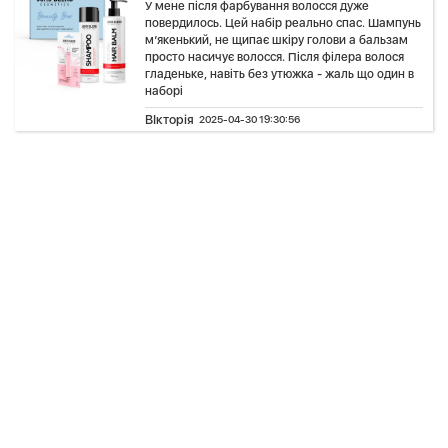
У мене після фарбування волосся дуже
повердилось. Цей набір реально спас. Шампунь
м’якенький, не щипає шкіру голови а бальзам
просто насичує волосся. Після філера волося
гладеньке, навіть без утюжка - жаль що один в
наборі
ВІкторія
2025-04-30 19:30:56