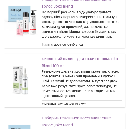
волос Joko Blend
Це перший раз коли я відчуваю результат
одразу після першого використання. Шампунь
якось делікатно миє але відчувається чистота.
Бальзам дуже приємний, аж не хочеться
змивати)) Після філера волосся блистить так,
шо в дзеркало хочеться частіше дивитись.
Іванка
2025-05-04 19:31:02
Кислотний пилинг для кожи головы Joko
Blend 100 мл
Реально не думала, що пілінг може так класно
працювати. В мене були проблеми з лупою і
ніякі шампуні не допомагали. А тут після двох
разів вже результат! Дуже легка текстура, не
пече і змивається легко. Тепер входить в мій
щотижневий догляд.
Сніжана
2025-05-01 19:27:20
Набор Интенсивное восстановление
волос Joko Blend