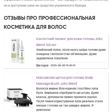
но и доступная цена на средства украинского бренда.
ОТЗЫВЫ ПРО ПРОФЕССИОНАЛЬНАЯ
КОСМЕТИКА ДЛЯ ВОЛОС
Кислотний пилинг для кожи головы Joko
Blend 100 мл
Улюблений пілінг, після нього шкіра голови дуже
очищена і волосся стає об'ємнішим. Дуже
задоволена покупкою
Вікторія
2025-06-06 15:40:41
Массажная щетка для головы Scalp
Massage Brush Joko Blend
Волосся жирне біля коренів і постійно лупа
була. Вирішила спробувати цю штуку. Дуже
класна, допомагає прямо промити скальп.
Після тижня користування лупи реально стало
менше і голова не так швидко жирніє. Я
довольна!