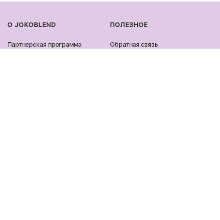
О JOKOBLEND
ПОЛЕЗНОЕ
Партнерская программа
Обратная связь
Сертификация продукции
Оплата и доставка
Сотрудничество
Возврат и обмен
Блог
Оферта и политика
конфиденциальности
Контакты
Отзывы
ПРОДУКЦИЯ
ОСТАВАЙСЯ ОНЛАЙН
Лицо
Facebook
Тело
Instagram
Волосы
Youtube