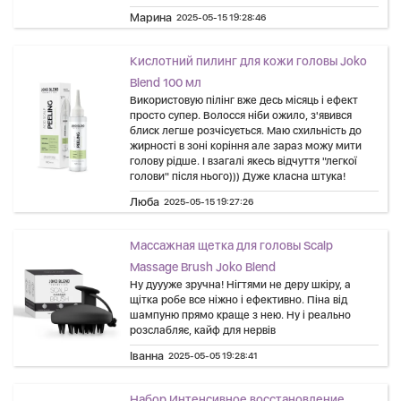
Марина
2025-05-15 19:28:46
Кислотний пилинг для кожи головы Joko
Blend 100 мл
Використовую пілінг вже десь місяць і ефект
просто супер. Волосся ніби ожило, з'явився
блиск легше розчісується. Маю схильність до
жирності в зоні коріння але зараз можу мити
голову рідше. І взагалі якесь відчуття "легкої
голови" після нього))) Дуже класна штука!
Люба
2025-05-15 19:27:26
Массажная щетка для головы Scalp
Massage Brush Joko Blend
Ну дуууже зручна! Нігтями не деру шкіру, а
щітка робе все ніжно і ефективно. Піна від
шампуню прямо краще з нею. Ну і реально
розслабляє, кайф для нервів
Іванна
2025-05-05 19:28:41
Набор Интенсивное восстановление