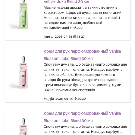
Vetiver Joko Blend 30 мл
Має не нудний аромат, а такий стильний з
характером. Щодо дії дуже навіть непоганий.
Не пече, не жирнить, не залишає липкості. І
виглядає симпатично, люблю такі
мінімалістичні тюбики.
Ірина
2025-04-18 19:18:27
Крем для рук парфюмированный Vanilla
Blossom Joko Blend 30 мл
Спочатку думала, шо буде занадто солодко але
ваніль тут така... елеганта. Нагадує парфум з
ванільною базою. Використовую кожного
вечора бо руки після дня трохи пересушені.
Крем пом’якшує буквально за хвилину. Дуже
ніжна і приємна консистенція.
Надія
2025-04-14 19:20:30
Крем для рук парфюмированный Vanilla
Blossom Joko Blend 30 мл
Спочатку думала, шо буде занадто солодко але
ваніль тут така... елеганта. Нагадує парфум з