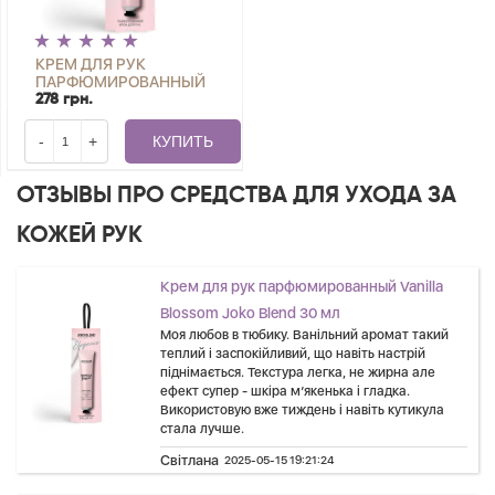
КРЕМ ДЛЯ РУК
ПАРФЮМИРОВАННЫЙ
VANILLA BLOSSOM JOKO
278 грн.
BLEND 30 МЛ
-
+
КУПИТЬ
ОТЗЫВЫ ПРО СРЕДСТВА ДЛЯ УХОДА ЗА
КОЖЕЙ РУК
Крем для рук парфюмированный Vanilla
Blossom Joko Blend 30 мл
Моя любов в тюбику. Ванільний аромат такий
теплий і заспокійливий, що навіть настрій
піднімається. Текстура легка, не жирна але
ефект супер - шкіра м’якенька і гладка.
Використовую вже тиждень і навіть кутикула
стала лучше.
Світлана
2025-05-15 19:21:24