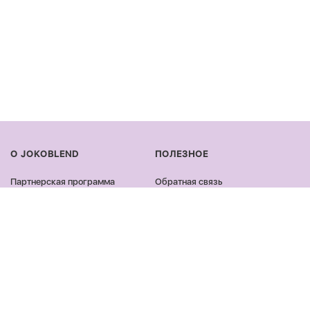
О JOKOBLEND
ПОЛЕЗНОЕ
Партнерская программа
Обратная связь
Сертификация продукции
Оплата и доставка
Сотрудничество
Возврат и обмен
Блог
Оферта и политика
конфиденциальности
Контакты
Отзывы