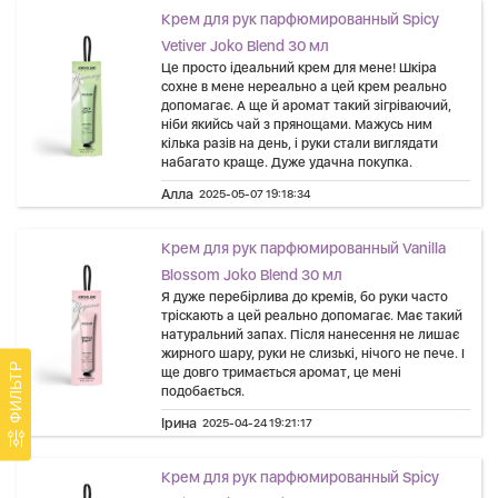
Крем для рук парфюмированный Spicy
Vetiver Joko Blend 30 мл
Це просто ідеальний крем для мене! Шкіра
сохне в мене нереально а цей крем реально
допомагає. А ще й аромат такий зігріваючий,
ніби якийсь чай з прянощами. Мажусь ним
кілька разів на день, і руки стали виглядати
набагато краще. Дуже удачна покупка.
Алла
2025-05-07 19:18:34
Крем для рук парфюмированный Vanilla
Blossom Joko Blend 30 мл
Я дуже перебірлива до кремів, бо руки часто
тріскають а цей реально допомагає. Має такий
натуральний запах. Після нанесення не лишає
жирного шару, руки не слизькі, нічого не пече. І
ФИЛЬТР
ще довго тримається аромат, це мені
подобається.
Ірина
2025-04-24 19:21:17
Крем для рук парфюмированный Spicy