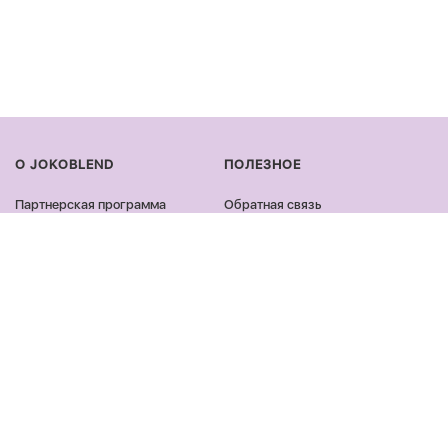
О JOKOBLEND
ПОЛЕЗНОЕ
Партнерская программа
Обратная связь
Сертификация продукции
Оплата и доставка
Сотрудничество
Возврат и обмен
Блог
Оферта и политика
конфиденциальности
Контакты
Отзывы
ПРОДУКЦИЯ
ОСТАВАЙСЯ ОНЛАЙН