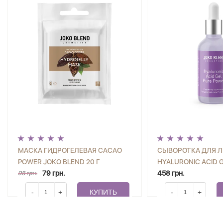
МАСКА ГИДРОГЕЛЕВАЯ CACAO
СЫВОРОТКА ДЛЯ 
POWER JOKO BLEND 20 Г
HYALURONIC ACID 
79 грн.
POWER JOKO BLEND
458 грн.
98 грн.
-
+
КУПИТЬ
-
+