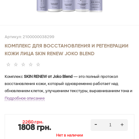
Артикул:
2100000038299
КОМПЛЕКС ДЛЯ ВОССТАНОВЛЕНИЯ И РЕГЕНЕРАЦИИ
КОЖИ ЛИЦА SKIN RENEW JOKO BLEND
Комплекс
SKIN RENEW от Joko Blend
— это полный протокол
восстановления кожи, который одновременно работает над
обновлением клеток, улучшением текстуры, выравниванием тона и
укреплением защитного барьера.
Подробное описание
Основные активные компоненты комплекса —
ретинол,
ниацинамид, гиалуроновая кислота, сквалан, пантенол и
растительные экстракты
— действуют синергично, чтобы:
2260 грн.
1808 грн.
Нет в наличии