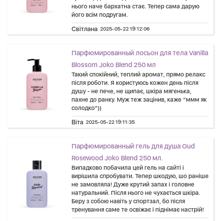
нього наче бархатна стає. Тепер сама дарую
його всім подругам.
Світлана
2025-05-22 19:12:06
Парфюмированный лосьон для тела Vanilla
Blossom Joko Blend 250 мл
Такий спокійний, теплий аромат, прямо релакс
після роботи. Я користуюсь кожен день після
душу - не пече, не щипає, шкіра мягенька,
пахне до ранку. Муж теж зацінив, каже “ммм як
солодко”))
Віта
2025-05-22 19:11:35
Парфюмированный гель для душа Oud
Rosewood Joko Blend 250 мл.
Випадково побачила цей гель на сайті і
вирішила спробувати. Тепер шкодую, шо раніше
не замовляла! Дуже крутий запах і головне
натуральний. Після нього не чухається шкіра.
Беру з собою навіть у спортзал, бо після
тренування саме те освіжає і піднімає настрій!