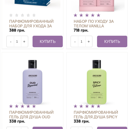
ПАРФЮМИРОВАННЫЙ
НАБОР ПО УХОДУ ЗА
НАБОР ДЛЯ УХОДА ЗА
ТЕЛОМ VANILLA
ТЕЛОМ MOON GLOW
BLOSSOM JOKO BLEND
388 грн.
718 грн.
JOKO BLEND
-
+
КУПИТЬ
-
+
КУПИТЬ
ПАРФЮМИРОВАННЫЙ
ПАРФЮМИРОВАННЫЙ
ГЕЛЬ ДЛЯ ДУША OUD
ГЕЛЬ ДЛЯ ДУША SPICY
ROSEWOOD JOKO
VETIVER JOKO BLEND
338 грн.
338 грн.
BLEND 250 МЛ.
250 МЛ