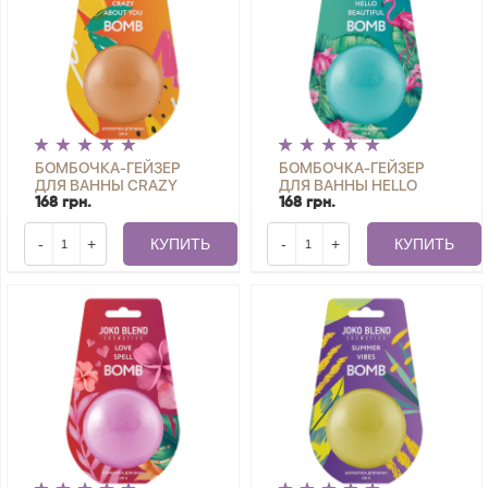
БОМБОЧКА-ГЕЙЗЕР
БОМБОЧКА-ГЕЙЗЕР
ДЛЯ ВАННЫ CRAZY
ДЛЯ ВАННЫ HELLO
ABOUT YOU JOKO
BEAUTIFUL JOKO BLEND
168 грн.
168 грн.
BLEND 200 Г
200 Г
-
+
КУПИТЬ
-
+
КУПИТЬ