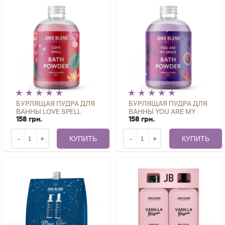
БУРЛЯЩАЯ ПУДРА ДЛЯ
БУРЛЯЩАЯ ПУДРА ДЛЯ
ВАННЫ LOVE SPELL
ВАННЫ YOU ARE MY
JOKO BLEND 200 Г
SPACE JOKO BLEND 200
158 грн.
158 грн.
Г
-
+
КУПИТЬ
-
+
КУПИТЬ