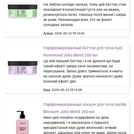
Не люблю солодкі запахи, тому цей баттер став
знахідкою! Консистенція густа але не важка,
розмазується легко. Наношу після ванни і шкіра
як шовк. Рекомендую всім, хто не фанат
солодких запахів.
Аліна
2025-05-22 19:14:00
Парфюмированный баттер для тела Oud
Rosewood Joko Blend 200 мл
Це мій перший баттер і я не думала що буде
такий ефект! Шкіра наче оксамитова, не
пересушена. Запах довго тримається, я навіть
не наносю духів. Дуже зручно наносити і дуже
класний ефект дає.
Єва
2025-05-22 19:13:09
Парфюмированный лосьон для тела Vanilla
Blossom Joko Blend 250 мл
Мені цей лосьйон подарували на день
народження, і я закохалась з першого
використання! Має дуже жіночний і м'який
аромат, ідеально для осені чи зими. Шкіра після