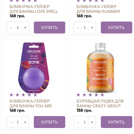
БОМБОЧКА-ГЕЙЗЕР
БОМБОЧКА-ГЕЙЗЕР
ДЛЯ ВАННЫ LOVE SPELL
ДЛЯ ВАННЫ SUMMER
JOKO BLEND 200 Г
VIBES JOKO BLEND 200
168 грн.
168 грн.
Г
-
+
КУПИТЬ
-
+
КУПИТЬ
БОМБОЧКА-ГЕЙЗЕР
БУРЛЯЩАЯ ПУДРА ДЛЯ
ДЛЯ ВАННЫ YOU ARE
ВАННЫ CRAZY ABOUT
MY SPACE JOKO BLEND
YOU JOKO BLEND 200 Г
168 грн.
158 грн.
200 Г
-
+
КУПИТЬ
-
+
КУПИТЬ