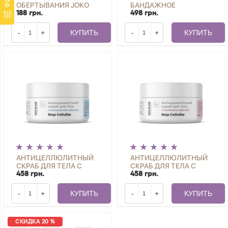
ОБЕРТЫВАНИЯ JOKO
БАНДАЖНОЕ
BLEND
ОБЕРТЫВАНИЕ С
188 грн.
498 грн.
СОГРЕВАЮЩИМ
ЭФФЕКТОМ HOT FAT
-
+
КУПИТЬ
-
+
КУПИТЬ
BURNING JOKO BLEND
АНТИЦЕЛЛЮЛИТНЫЙ
АНТИЦЕЛЛЮЛИТНЫЙ
СКРАБ ДЛЯ ТЕЛА С
СКРАБ ДЛЯ ТЕЛА С
ОХЛАЖДАЮЩИМ
СОГРЕВАЮЩИМ
458 грн.
458 грн.
ЭФФЕКТОМ JOKO
ЭФФЕКТОМ JOKO
BLEND 300 Г
BLEND 300 Г
-
+
КУПИТЬ
-
+
КУПИТЬ
СКИДКА 20 %