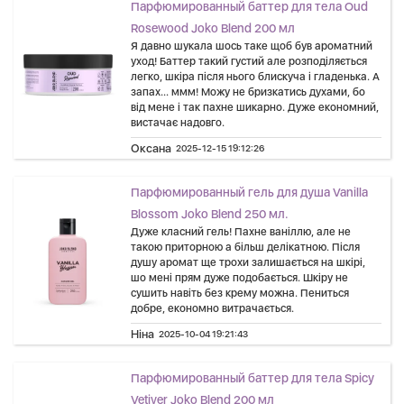
Парфюмированный баттер для тела Oud
Rosewood Joko Blend 200 мл
Я давно шукала шось таке щоб був ароматний
уход! Баттер такий густий але розподіляється
легко, шкіра після нього блискуча і гладенька. А
запах... ммм! Можу не бризкатись духами, бо
від мене і так пахне шикарно. Дуже економний,
вистачає надовго.
Оксана
2025-12-15 19:12:26
Парфюмированный гель для душа Vanilla
Blossom Joko Blend 250 мл.
Дуже класний гель! Пахне ваніллю, але не
такою приторною а більш делікатною. Після
душу аромат ще трохи залишається на шкірі,
шо мені прям дуже подобається. Шкіру не
сушить навіть без крему можна. Пениться
добре, економно витрачається.
Ніна
2025-10-04 19:21:43
Парфюмированный баттер для тела Spicy
Vetiver Joko Blend 200 мл