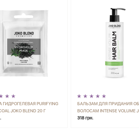
 ГИДРОГЕЛЕВАЯ PURIFYING
БАЛЬЗАМ ДЛЯ ПРИДАНИЯ О
OAL JOKO BLEND 20 Г
ВОЛОСАМ INTENSE VOLUME 
+
КУПИТЬ
-
+
КУП
.
BLEND 250 МЛ
318 грн.