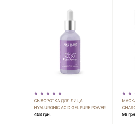
СЫВОРОТКА ДЛЯ ЛИЦА
МАСКА
HYALURONIC ACID GEL PURE POWER
CHARC
-
+
КУПИТЬ
-
JOKO BLEND 30 МЛ
458 грн.
98 грн