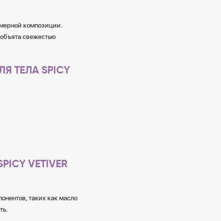
юмерной композиции.
 объята свежестью
Я ТЕЛА SPICY
PICY VETIVER
онентов, таких как масло
ть.