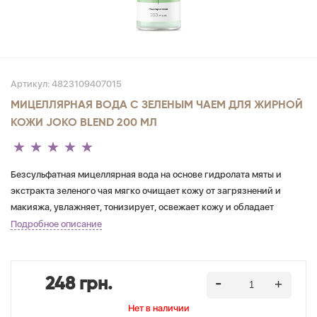
Артикул:
4823109407015
МИЦЕЛЛЯРНАЯ ВОДА С ЗЕЛЕНЫМ ЧАЕМ ДЛЯ ЖИРНОЙ
КОЖИ JOKO BLEND 200 МЛ
Безсульфатная мицеллярная вода на основе гидролата мяты и
экстракта зеленого чая мягко очищает кожу от загрязнений и
макияжа, увлажняет, тонизирует, освежает кожу и обладает
выраженным противовоспалительным действием. Эффективно
Подробное описание
удаляет макияж с лица, глаз и губ. Активные компоненты средства:
гидролат мяты и экстракт зеленого чая интенсивно увлажняют,
снимают воспаления и покраснения и придают коже матовость. Не
248 грн.
содержит парабенов, SLES, SLS. Подходит для комбинированной и
жирной кожи.
Нет в наличии