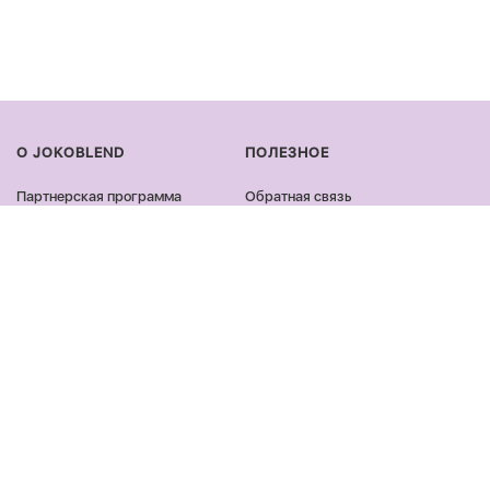
О JOKOBLEND
ПОЛЕЗНОЕ
Партнерская программа
Обратная связь
Сертификация продукции
Оплата и доставка
Сотрудничество
Возврат и обмен
Блог
Оферта и политика
конфиденциальности
Контакты
Отзывы
ПРОДУКЦИЯ
ОСТАВАЙСЯ ОНЛАЙН
Лицо
Facebook