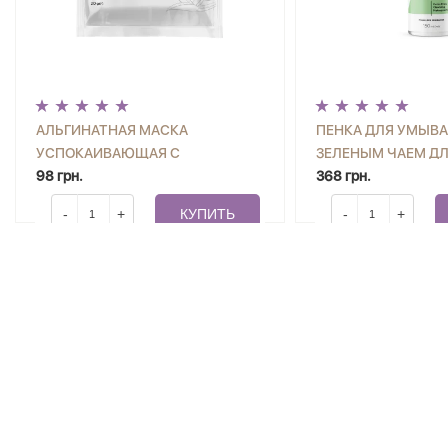
АЛЬГИНАТНАЯ МАСКА
ПЕНКА ДЛЯ УМЫВА
УСПОКАИВАЮЩАЯ С
ЗЕЛЕНЫМ ЧАЕМ Д
ЭКСТРАКТОМ ЗЕЛЕНОГО ЧАЯ И
98 грн.
КОЖИ JOKO BLEND 
368 грн.
АЛОЭ ВЕРА JOKO BLEND 20 Г
-
+
КУПИТЬ
-
+