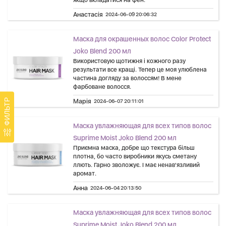
якщо вкладатися на фен.
Анастасія
2024-06-09 20:06:32
Маска для окрашенных волос Color Protect
Joko Blend 200 мл
Використовую щотижня і кожного разу
результати все кращі. Тепер це моя улюблена
частина догляду за волоссям! В мене
фарбоване волосся.
Марія
ФИЛЬТР
2024-06-07 20:11:01
Маска увлажняющая для всех типов волос
Suprime Moist Joko Blend 200 мл
Приємна маска, добре що текстура більш
плотна, бо часто виробники якусь сметану
ллють. Гарно зволожує. І має ненав'язливий
аромат.
Анна
2024-06-04 20:13:50
Маска увлажняющая для всех типов волос
Suprime Moist Joko Blend 200 мл