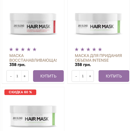
МАСКА
МАСКА ДЛЯ ПРИДАНИЯ
ВОССТАНАВЛИВАЮЩАЯ
ОБЪЕМА INTENSE
ДЛЯ ПОВРЕЖДЕННЫХ
VOLUME JOKO BLEND
358 грн.
358 грн.
ВОЛОС MIRACLE
200 МЛ
THERAPY JOKO BLEND
-
+
КУПИТЬ
-
+
КУПИТЬ
200 МЛ
СКИДКА 60 %