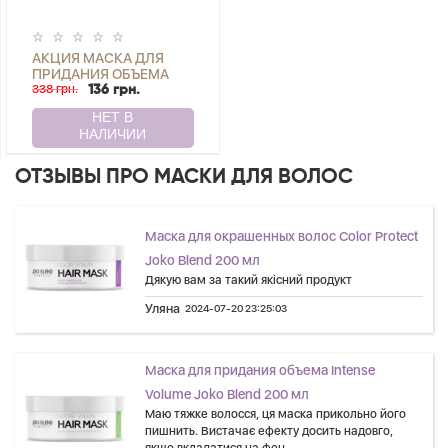
АКЦИЯ МАСКА ДЛЯ
ПРИДАНИЯ ОБЪЕМА
INTENSE VOLUME JOKO
338 грн.
136 грн.
BLEND 200 МЛ
ОТЗЫВЫ ПРО МАСКИ ДЛЯ ВОЛОС
Маска для окрашенных волос Color Protect
Joko Blend 200 мл
Дякую вам за такий якісний продукт
Уляна
2024-07-20 23:25:03
Маска для придания объема Intense
Volume Joko Blend 200 мл
Маю тяжке волосся, ця маска прикольно його
пишнить. Вистачає ефекту досить надовго,