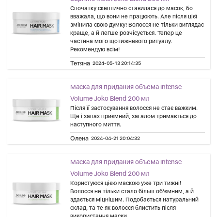
Спочатку скептично ставилася до масок, бо
вважала, що вони не працюють. Але після цієї
змінила свою думку! Волосся не тільки виглядає
краще, а й легше розчісується. Тепер це
частина мого щотижневого ритуалу.
Рекомендую всім!
Тетяна
2024-05-13 20:14:35
Маска для придания объема Intense
Volume Joko Blend 200 мл
Після її застосування волосся не стає важким.
Ще і запах приємний, загалом тримається до
наступного миття.
Олена
2024-04-21 20:04:32
Маска для придания объема Intense
Volume Joko Blend 200 мл
Користуюся цією маскою уже три тижні!
Волосся не тільки стало більш об'ємним, а й
здається міцнішим. Подобається натуральний
склад, та те як волосся блистить після
використання маски.