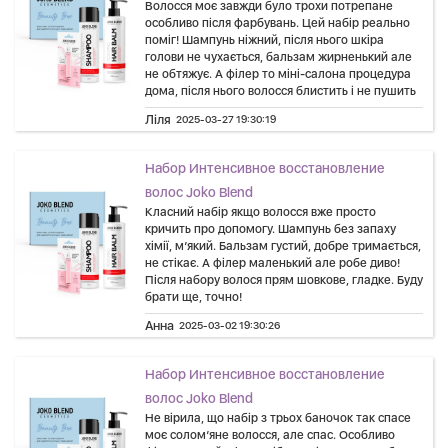
Волосся моє завжди було трохи потрепане
особливо після фарбувань. Цей набір реально
поміг! Шампунь ніжний, після нього шкіра
голови не чухається, бальзам жирненький але
не обтяжує. А філер то міні-салона процедура
дома, після нього волосся блистить і не пушить
Ліля
2025-03-27 19:30:19
Набор Интенсивное восстановление
волос Joko Blend
Класний набір якщо волосся вже просто
кричить про допомогу. Шампунь без запаху
хімії, м’який. Бальзам густий, добре тримається,
не стікає. А філер маленький але робе диво!
Після набору волося прям шовкове, гладке. Буду
брати ще, точно!
Анна
2025-03-02 19:30:26
Набор Интенсивное восстановление
волос Joko Blend
Не вірила, що набір з трьох баночок так спасе
моє солом’яне волосся, але спас. Особливо