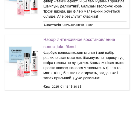
філер - такий ефект, ніби ламінування зробила.
Шампунь делікатний, бальзам зволожує норм.
Трохи шкода, що філер маленький, хочеться
більше. Але результат класний!
Анастасія
2025-02-08 19:30:32
Набор Интенсивное восстановление
волос Joko Blend
Фарбую волосся кожен місяць і цей набір
реально став мастхев. Шампунь не пересушує,
шкіра голови не лущиться. Бальзам після нього
просто ковзає, волосся м’якеньке. А філер то
магія. Кінці більше не стирчать, гладеньке і
запах приємний. Дуже довольна!
Єва
2025-01-13 19:30:39