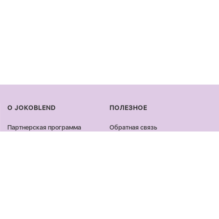
О JOKOBLEND
ПОЛЕЗНОЕ
Партнерская программа
Обратная связь
Сертификация продукции
Оплата и доставка
Сотрудничество
Возврат и обмен
Блог
Оферта и политика
конфиденциальности
Контакты
Отзывы