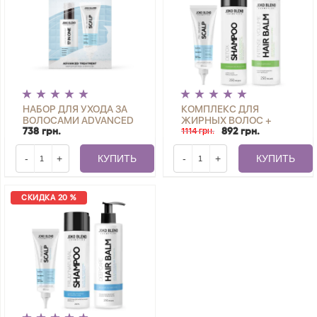
НАБОР ДЛЯ УХОДА ЗА
КОМПЛЕКС ДЛЯ
ВОЛОСАМИ ADVANCED
ЖИРНЫХ ВОЛОС +
TREATMENT JOKO
ПИЛИНГ ДЛЯ КОЖИ
1114 грн.
738 грн.
892 грн.
BLEND ADVANCED
ГОЛОВЫ SCALP PEELING
TREATMENT JOKO
SCRUB JOKO BLEND
-
+
КУПИТЬ
-
+
КУПИТЬ
BLEND
СКИДКА 20 %