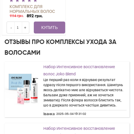
КОМПЛЕКС ДЛЯ
НОРМАЛЬНЫХ ВОЛОС
+ ПИЛИНГ ДЛЯ КОЖИ
1114 грн.
892 грн.
ГОЛОВЫ SCALP PEELING
SCRUB JOKO BLEND
-
+
КУПИТЬ
ОТЗЫВЫ ПРО КОМПЛЕКСЫ УХОДА ЗА
ВОЛОСАМИ
Набор Интенсивное восстановление
волос Joko Blend
Це перший раз коли я відчуваю результат
одразу після першого використання. Шампунь
якось делікатно миє але відчувається чистота.
Бальзам дуже приємний, аж не хочеться
змивати)) Після філера волосся блистить так,
шо в дзеркало хочеться частіше дивитись.
Іванка
2025-05-04 19:31:02
Набор Интенсивное восстановление