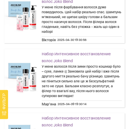
волос Joko Blend
У мене після фарбування волосся дуже
повердилось. Цей набір реально спас. Шампунь
м’якенький, не щипає шкіру голови а бальзам
просто насичує волосся. Після філера волося
гладеньке, навіть без утюжка - жаль що один в
наборі
ВІкторія
2025-04-30 19:30:56
Набор Интенсивное восстановление
волос Joko Blend
У мене волосся після зими просто кошмар було
– сухе, ламке (( Замовила цей набір і вже після
другого миття реально бачу різницю. Шампунь
не піниться сильно але це ж безсульфатний
зато не суше. Бальзам класно розплутує, а
філер то взагалі вау, після нього волосся
ФИЛЬТР
суперово виглядає!
Мар'яна
2025-04-09 19:30:14
Набор Интенсивное восстановление
волос Joko Blend