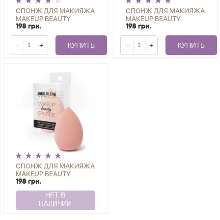
СПОНЖ ДЛЯ МАКИЯЖА
СПОНЖ ДЛЯ МАКИЯЖА
MAKEUP BEAUTY
MAKEUP BEAUTY
SPONGE LILAC JOKO
SPONGE PINK JOKO
198 грн.
198 грн.
BLEND
BLEND
-
+
КУПИТЬ
-
+
КУПИТЬ
СПОНЖ ДЛЯ МАКИЯЖА
MAKEUP BEAUTY
SPONGE PEACH JOKO
198 грн.
BLEND