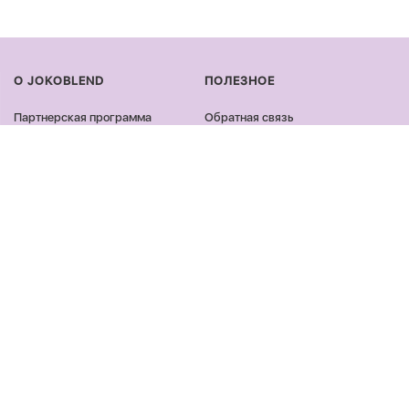
О JOKOBLEND
ПОЛЕЗНОЕ
Партнерская программа
Обратная связь
Сертификация продукции
Оплата и доставка
Сотрудничество
Возврат и обмен
Блог
Оферта и политика
конфиденциальности
Контакты
Отзывы
ПРОДУКЦИЯ
ОСТАВАЙСЯ ОНЛАЙН
Лицо
Facebook
Тело
Instagram