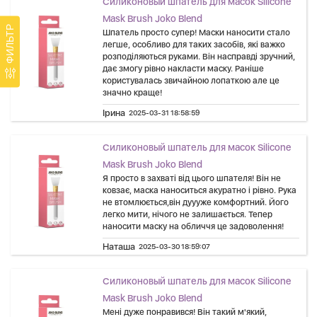
Силиконовый шпатель для масок Silicone
Mask Brush Joko Blend
ФИЛЬТР
Шпатель просто супер! Маски наносити стало
легше, особливо для таких засобів, які важко
розподіляються руками. Він насправді зручний,
дає змогу рівно накласти маску. Раніше
користувалась звичайною лопаткою але це
значно краще!
Ірина
2025-03-31 18:58:59
Силиконовый шпатель для масок Silicone
Mask Brush Joko Blend
Я просто в захваті від цього шпателя! Він не
ковзає, маска наноситься акуратно і рівно. Рука
не втомлюється,він дуууже комфортний. Його
легко мити, нічого не залишається. Тепер
наносити маску на обличчя це задоволення!
Наташа
2025-03-30 18:59:07
Силиконовый шпатель для масок Silicone
Mask Brush Joko Blend
Мені дуже понравився! Він такий м'який,