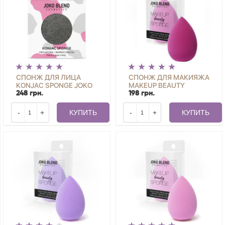
СПОНЖ ДЛЯ ЛИЦА
СПОНЖ ДЛЯ МАКИЯЖА
KONJAC SPONGE JOKO
MAKEUP BEAUTY
BLEND
SPONGE HOT PINK JOKO
248 грн.
198 грн.
BLEND
-
+
КУПИТЬ
-
+
КУПИТЬ