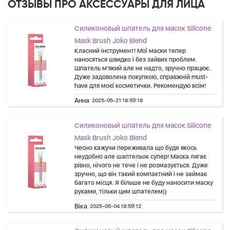
ОТЗЫВЫ ПРО АКСЕССУАРЫ ДЛЯ ЛИЦА
Силиконовый шпатель для масок Silicone
Mask Brush Joko Blend
Класний інструмент! Мої маски тепер
наносяться швидко і без зайвих проблем.
Шпатель м’який але не надто, зручно працює.
Дуже задоволена покупкою, справжній must-
have для моєї косметички. Рекомендую всім!
Анна
2025-05-21 18:59:18
Силиконовый шпатель для масок Silicone
Mask Brush Joko Blend
Чесно кажучи переживала що буде якось
неудобно але шаптельок супер! Маска лягає
рівно, нічого не тече і не розмазується. Дуже
зручно, що він такий компактний і не займає
багато місця. Я більше не буду наносити маску
руками, тільки цим шпателем))
Віка
2025-05-04 18:59:12