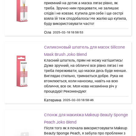
приємний на дотик а маска лягає рівно, як
треба. Зручно ним працювати, не залишає
слідів і не ковзає. Купила для себе і ще сестрі
взяла їй теж сподобалось! Не жалію що купила,
буду використовувати часто!
Оля
2025-02-18 18:58:53
Силиконовый шпатель для масок Silicone
Mask Brush Joko Blend
Класний шпатель, прям не можу натішитись!
Дуже зручний, на обличчі все рівно лягає і не
треба переживати, що маски десь буде менше.
Виглядає стильно, тримається добре. Рука не
втомлюється, коли наносиш, навіть на всю
обличчя, все ок. Моя нова незамінна річ у
процедурі! Рекомендую!
Катерина
2025-02-03 18:58:46
Спонж для макияжа Makeup Beauty Sponge
Peach Joko Blend
Після того як я почала використовувати Makeup
Beauty Sponge Peach, я забула про проблеми з