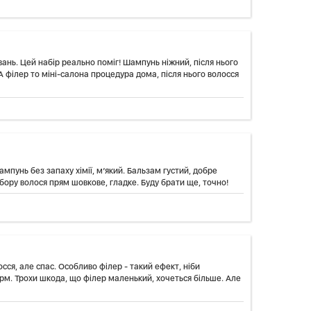
ань. Цей набір реально поміг! Шампунь ніжний, після нього
А філер то міні-салона процедура дома, після нього волосся
мпунь без запаху хімії, м’який. Бальзам густий, добре
абору волося прям шовкове, гладке. Буду брати ще, точно!
сся, але спас. Особливо філер - такий ефект, ніби
м. Трохи шкода, що філер маленький, хочеться більше. Але