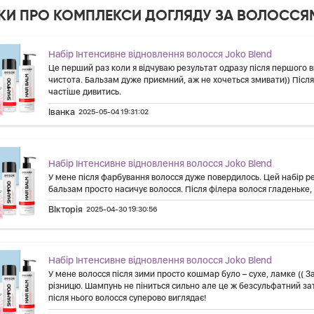
УКИ ПРО КОМПЛЕКСИ ДОГЛЯДУ ЗА ВОЛОССЯ
Набір Інтенсивне відновлення волосся Joko Blend
Це перший раз коли я відчуваю результат одразу після першого 
чистота. Бальзам дуже приємний, аж не хочеться змивати)) Після
частіше дивитись.
Іванка
2025-05-04 19:31:02
Набір Інтенсивне відновлення волосся Joko Blend
У мене після фарбування волосся дуже повердилось. Цей набір р
бальзам просто насичує волосся. Після філера волося гладеньке, 
ВІкторія
2025-04-30 19:30:56
Набір Інтенсивне відновлення волосся Joko Blend
У мене волосся після зими просто кошмар було – сухе, ламке (( З
різницю. Шампунь не піниться сильно але це ж безсульфатний зато
після нього волосся суперово виглядає!