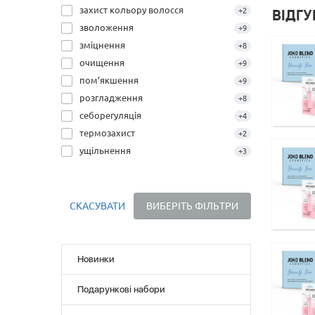
захист кольору волосся
+2
ВІДГ
зволоження
+9
зміцнення
+8
очищення
+9
пом’якшення
+9
розгладження
+8
себорегуляція
+4
термозахист
+2
ущільнення
+3
СКАСУВАТИ
ВИБЕРІТЬ ФІЛЬТРИ
Новинки
Подарункові набори