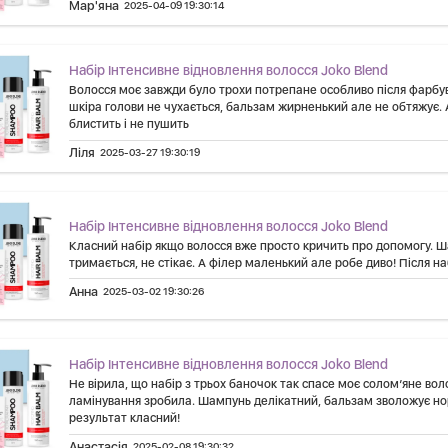
Мар'яна
2025-04-09 19:30:14
Набір Інтенсивне відновлення волосся Joko Blend
Волосся моє завжди було трохи потрепане особливо після фарбув
шкіра голови не чухається, бальзам жирненький але не обтяжує. 
блистить і не пушить
Ліля
2025-03-27 19:30:19
Набір Інтенсивне відновлення волосся Joko Blend
Класний набір якщо волосся вже просто кричить про допомогу. Ша
тримається, не стікає. А філер маленький але робе диво! Після н
Анна
2025-03-02 19:30:26
Набір Інтенсивне відновлення волосся Joko Blend
Не вірила, що набір з трьох баночок так спасе моє солом’яне воло
ламінування зробила. Шампунь делікатний, бальзам зволожує нор
результат класний!
Анастасія
2025-02-08 19:30:32