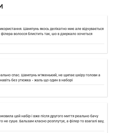
М
використання. Шампунь якось делікатно миє але відчувається
 філера волосся блистить так, шо в дзеркало хочеться
еально спас. Шампунь м’якенький, не щипає шкіру голови а
навіть без утюжка - жаль що один в наборі
амовила цей набір і вже після другого миття реально бачу
 не суше. Бальзам класно розплутує, а філер то взагалі вау,