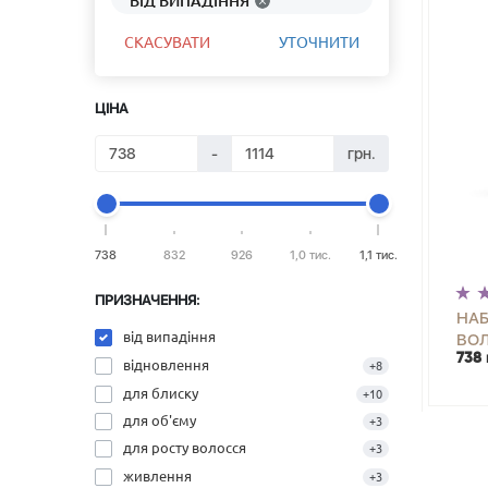
ВІД ВИПАДІННЯ
СКАСУВАТИ
УТОЧНИТИ
ЦІНА
-
грн.
738
832
926
1,0 тис.
1,1 тис.
ПРИЗНАЧЕННЯ:
НАБ
від випадіння
ВО
738 
TRE
-
відновлення
+8
для блиску
+10
для об'єму
+3
для росту волосся
+3
живлення
+3