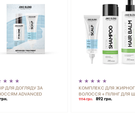
ІР ДЛЯ ДОГЛЯДУ ЗА
КОМПЛЕКС ДЛЯ ЖИРНОГ
ЛОССЯМ ADVANCED
ВОЛОССЯ + ПІЛІНГ ДЛЯ 
грн.
1114 грн.
892 грн.
ATMENT JOKO BLEND
ГОЛОВИ SCALP PEELING 
+
КУПИТИ
-
+
КУП
JOKO BLEND