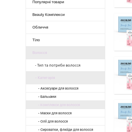
Популярні товари
Beauty Комплекси
Обличчя
Тіло
Волосся
- Тип та потреби волосся
- Живлення та відновлення
- Категорія
- Жирне
- Аксесуари для волосся
- Зволоження
- Бальзами
- Комбіноване
- Комплекси для волосся
- Ріст та укріплення
- Маски для волосся
- Сухе
- Олії для волосся
- Фарбоване
- Сироватки, флюїди для волосся