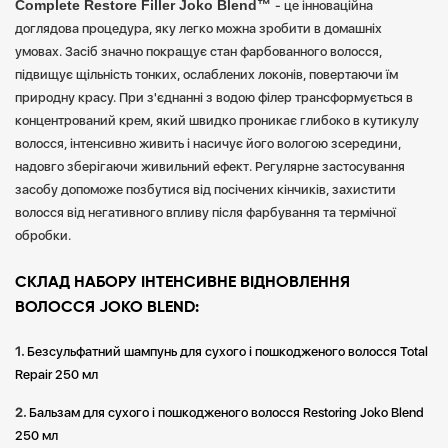
Сomplete Restore Filler Joko Blend™
- це інноваційна
доглядова процедура, яку легко можна зробити в домашніх
умовах. Засіб значно покращує стан фарбованного волосся,
підвищує щільність тонких, ослаблених локонів, повертаючи їм
природну красу. При з'єднанні з водою філер трансформується в
концентрований крем, який швидко проникає глибоко в кутикулу
волосся, інтенсивно живить і насичує його вологою зсередини,
надовго зберігаючи живильний ефект. Регулярне застосування
засобу допоможе позбутися від посічених кінчиків, захистити
волосся від негативного впливу після фарбування та термічної
обробки.
СКЛАД НАБОРУ
ІНТЕНСИВНЕ ВІДНОВЛЕННЯ
ВОЛОССЯ JOKO BLEND:
Безсульфатний шампунь для сухого і пошкодженого волосся Total
Repair 250 мл
Бальзам для сухого і пошкодженого волосся Restoring Joko Blend
250 мл