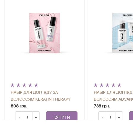
НАБІР ДЛЯ ДОГЛЯДУ ЗА
НАБІР ДЛЯ ДОГЛЯД
ВОЛОССЯМ KERATIN THERAPY
ВОЛОССЯМ ADVAN
JOKO BLEND
808 грн.
TREATMENT JOKO B
738 грн.
-
+
КУПИТИ
-
+