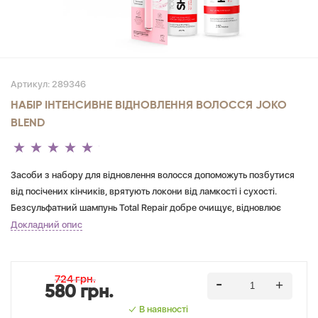
Артикул:
289346
НАБІР ІНТЕНСИВНЕ ВІДНОВЛЕННЯ ВОЛОССЯ JOKO
BLEND
Засоби з набору для відновлення волосся допоможуть позбутися
від посічених кінчиків, врятують локони від ламкості і сухості.
Безсульфатний шампунь Total Repair добре очищує, відновлює
пошкоджене волосся, покращує його стан. Бальзам Restoring
Докладний опис
ефективно усуває наявні пошкодження, відновлює структуру
зсередини. Активні компоненти бальзаму роблять локони більш
м'якими, відновлюють їх еластичність. Сomplete Restore Filler –
724 грн.
580 грн.
розробка експертів Joko Blend™ для зміцнення та зволоження
волосся, яке потребує інтенсивного відновлення. В результаті
В наявності