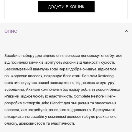
використання засобів у комплексі волосся набуде розкішного
ДОДАТИ В КОШИК
блиску, шовковистості та еластичності.
ОПИС
Засоби з набору для відновлення волосся допоможуть позбутися
від посічених кінчиків, врятують локони від ламкості і сухості.
Безсульфатний шампунь Total Repair добре очищує, відновлює
пошкоджене волосся, покращує його стан. Бальзам Restoring
ефективно усуває наявні пошкодження, відновлює структуру
зсередини. Активні компоненти бальзаму роблять локони більш
м'якими, відновлюють їх еластичність. Сomplete Restore Filler –
розробка експертів Joko Blend™ для зміцнення та зволоження
волосся, яке потребує інтенсивного відновлення. В результаті
використання засобів у комплексі волосся набуде розкішного
блиску, шовковистості та еластичності.