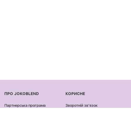
ПРО JOKOBLEND
КОРИСНЕ
Партнерська програма
Зворотній звʼязок
Сертифікація продукції
Оплата та доставка
Співпраця
Повернення та обмін