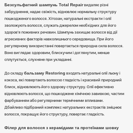
Безсульфатний шампунь Total Repair
видаляє різні
забруднення, надає свіжість, відновлює нормальну структуру
пошкодженого волосся. Хітозан, натуральні екстракти і олії
зволожують волосся, служать джерелом необхідних для його
здоров'я поживних речовин. Шампунь захищає волосся від дії
агресивних факторів навколишнього середовища. При його
регулярному використанні повертається природна сила волосся.
Воно виглядає здоровим, блискучим і доглянутим, менше
сплутується, слухняне при укладанні.
бальзаму Restoring
До складу
входять натуральні олії льону і
кокоса, які повертають волоссю гладкість і красивий природний
блиск, відновлюють його здорову структуру. Олії ефективно
відновлюють волосся, що пошкоджене хімічною завивкою, частим
фарбуванням або регулярними термічними впливами.
Дбайливо підібраний комплекс натуральних екстрактів зміцнює
волосся, покращує його структуру, повертає гладкість.
Філер для волосся з керамідами та протеїнами шовку