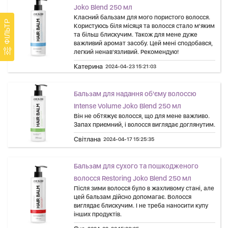
Joko Blend 250 мл
Класний бальзам для мого пористого волосся.
ФІЛЬТР
Користуюсь біля місяця та волосся стало м'яким
та більш блискучим. Також для мене дуже
важливий аромат засобу. Цей мені сподобався,
легкий ненав'язливий. Рекомендую!
Катерина
2024-04-23 15:21:03
Бальзам для надання об'єму волоссю
Intense Volume Joko Blend 250 мл
Він не обтяжує волосся, що для мене важливо.
Запах приємний, і волосся виглядає доглянутим.
Світлана
2024-04-17 15:25:35
Бальзам для сухого та пошкодженого
волосся Restoring Joko Blend 250 мл
Після зими волосся було в жахливому стані, але
цей бальзам дійсно допомагає. Волосся
виглядає блискучим. І не треба наносити купу
інших продуктів.