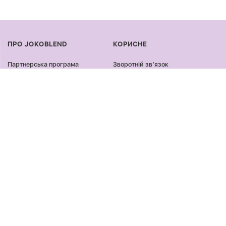
ПРО JOKOBLEND
КОРИСНЕ
Партнерська програма
Зворотній звʼязок
Сертифікація продукції
Оплата та доставка
Співпраця
Повернення та обмін
Блог
Оферта та політика
конфіденційності
Контакти
Відгуки
ПРОДУКЦІЯ
ЗАЛИШАЙСЯ ОНЛАЙН
Обличчя
Facebook
Тіло
Instagram