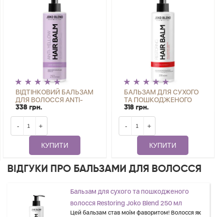
ВІДТІНКОВИЙ БАЛЬЗАМ
БАЛЬЗАМ ДЛЯ СУХОГО
ДЛЯ ВОЛОССЯ ANTI-
ТА ПОШКОДЖЕНОГО
YELLOW JOKO BLEND
ВОЛОССЯ RESTORING
338 грн.
318 грн.
250 МЛ
JOKO BLEND 250 МЛ
-
+
-
+
КУПИТИ
КУПИТИ
ВІДГУКИ ПРО БАЛЬЗАМИ ДЛЯ ВОЛОССЯ
Бальзам для сухого та пошкодженого
волосся Restoring Joko Blend 250 мл
Цей бальзам став моїм фаворитом! Волосся як