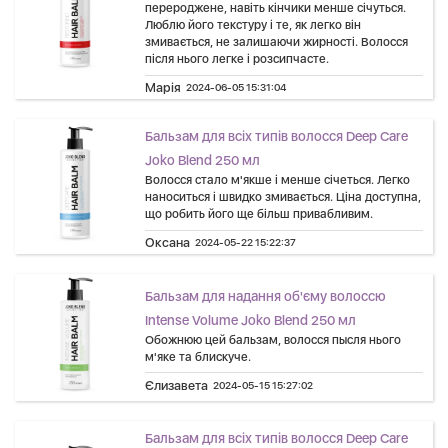
перероджене, навіть кінчики менше січуться.
Люблю його текстуру і те, як легко він
змивається, не залишаючи жирності. Волосся
після нього легке і розсипчасте.
Марія
2024-06-05 15:31:04
Бальзам для всіх типів волосся Deep Care
Joko Blend 250 мл
Волосся стало м'якше і менше січеться. Легко
наноситься і швидко змивається. Ціна доступна,
що робить його ще більш привабливим.
Оксана
2024-05-22 15:22:37
Бальзам для надання об'єму волоссю
Intense Volume Joko Blend 250 мл
Обожнюю цей бальзам, волосся пысля нього
м'яке та блискуче.
Єлизавета
2024-05-15 15:27:02
Бальзам для всіх типів волосся Deep Care