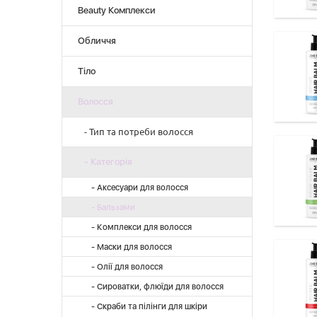
Beauty Комплекси
Обличчя
Тіло
Волосся
- Тип та потреби волосся
- Живлення та відновлення
- Категорія
- Жирне
- Аксесуари для волосся
- Зволоження
- Бальзами
- Комбіноване
- Комплекси для волосся
- Ріст та укріплення
- Маски для волосся
- Сухе
- Олії для волосся
- Фарбоване
- Сироватки, флюїди для волосся
- Скраби та пілінги для шкіри