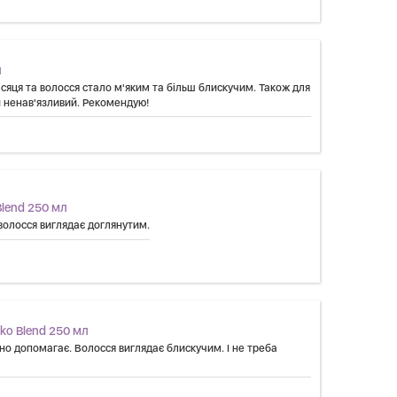
л
сяця та волосся стало м'яким та більш блискучим. Також для
й ненав'язливий. Рекомендую!
Blend 250 мл
 волосся виглядає доглянутим.
ko Blend 250 мл
сно допомагає. Волосся виглядає блискучим. І не треба