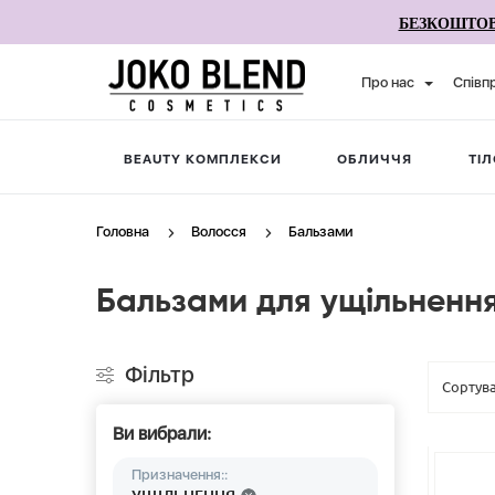
БЕЗКОШТОВ
Про нас
Співп
BEAUTY КОМПЛЕКСИ
ОБЛИЧЧЯ
ТІЛ
Головна
Волосся
Бальзами
Бальзами для ущільненн
Фільтр
Ви вибрали:
Призначення::