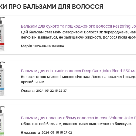
УКИ ПРО БАЛЬЗАМИ ДЛЯ ВОЛОССЯ
Бальзам для сухого та пошкодженого волосся Restoring Jo
Цей бальзам став моїм фаворитом! Волосся як перероджене, навіт
легко він змивається, не залишаючи жирності. Волосся після ньог
Марія
2024-06-05 15:31:04
Бальзам для всіх типів волосся Deep Care Joko Blend 250 м
Волосся стало м'якше і менше січеться. Легко наноситься і швид
привабливим.
Оксана
2024-05-22 15:22:37
Бальзам для надання об'єму волоссю Intense Volume Joko 
Обожнюю цей бальзам, волосся пысля нього м'яке та блискуче.
Єлизавета
2024-05-15 15:27:02