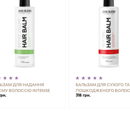
ЬЗАМ ДЛЯ НАДАННЯ
БАЛЬЗАМ ДЛЯ СУХОГО ТА
ЄМУ ВОЛОССЮ INTENSE
ПОШКОДЖЕНОГО ВОЛО
грн.
318 грн.
UME JOKO BLEND 250 МЛ
RESTORING JOKO BLEND 2
+
КУПИТИ
-
+
КУП