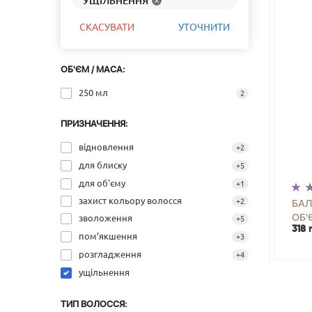
УЩІЛЬНЕННЯ
СКАСУВАТИ
УТОЧНИТИ
ОБ'ЄМ / МАСА:
250 мл
2
ПРИЗНАЧЕННЯ:
відновлення
+2
для блиску
+5
для об'єму
+1
захист кольору волосся
+2
БАЛ
ОБ'
зволоження
+5
318 
VOL
-
пом’якшення
+3
розгладження
+4
ущільнення
ТИП ВОЛОССЯ: