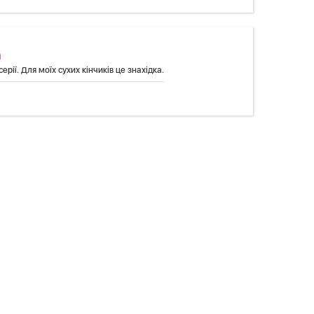
л
рії. Для моїх сухих кінчиків це знахідка.