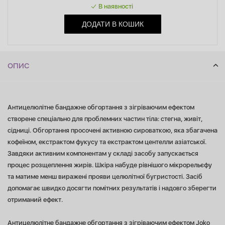
отриманий ефект.
В наявності
ДОДАТИ В КОШИК
ОПИС
Антицелюлітне бандажне обгортання з зігріваючим ефектом
створене спеціально для проблемних частин тіла: стегна, живіт,
сідниці. Обгортання просочені активною сироваткою, яка збагачена
кофеїном, екстрактом фукусу та екстрактом центелли азіатської.
Завдяки активним компонентам у складі засобу запускається
процес розщеплення жирів. Шкіра набуде рівнішого мікрорельєфу
та матиме менш виражені прояви целюлітної бугристості. Засіб
допомагає швидко досягти помітних результатів і надовго зберегти
отриманий ефект.
Антицелюлітне бандажне обгортання з зігріваючим ефектом Joko