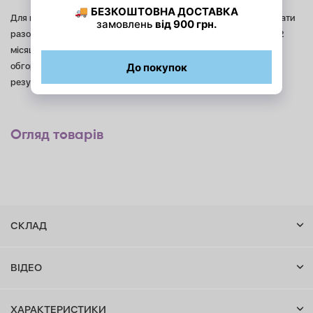
Для максимальної ефективності рекомендується використовувати
разом зі штанами для обгортання двічі на тиждень протягом 1-2
місяців. Для закріплення результату та зволоження шкіри після
обгортання наносити баттер або антицелюлітну олію. Видимий
результат досягається вже після 10-15 процедур!
Огляд товарів
СКЛАД
ВІДЕО
ХАРАКТЕРИСТИКИ