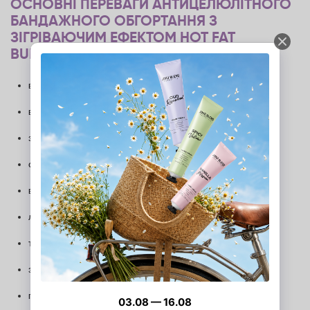
ОСНОВНІ ПЕРЕВАГИ АНТИЦЕЛЮЛІТНОГО
БАНДАЖНОГО ОБГОРТАННЯ З
ЗІГРІВАЮЧИМ ЕФЕКТОМ HOT FAT
BURNING JOKO BLEND:
відтік зайвої рідини;
виведення токсинів;
зменшення об'ємів тіла;
скорочення жирових відкладень та апельсинової шкірки;
вирівнювання мікрорельєфу шкіри;
ліфтинг-ефект;
тургор шкіри та тонус судин;
зняття втоми;
почуття легкості.