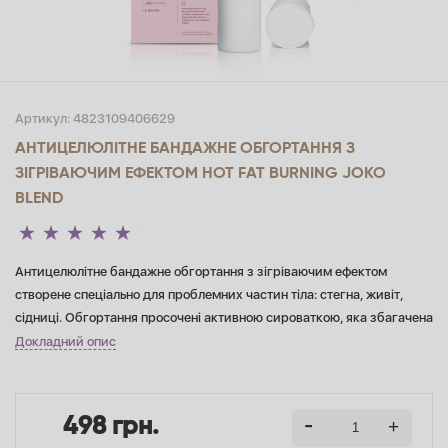
Артикул:
4823109406629
АНТИЦЕЛЮЛІТНЕ БАНДАЖНЕ ОБГОРТАННЯ З
ЗІГРІВАЮЧИМ ЕФЕКТОМ HOT FAT BURNING JOKO
BLEND
Антицелюлітне бандажне обгортання з зігріваючим ефектом
створене спеціально для проблемних частин тіла: стегна, живіт,
сідниці. Обгортання просочені активною сироваткою, яка збагачена
кофеїном, екстрактом фукусу та екстрактом центелли азіатської.
Докладний опис
Завдяки активним компонентам у складі засобу запускається
процес розщеплення жирів. Шкіра набуде рівнішого мікрорельєфу
та матиме менш виражені прояви целюлітної бугристості. Засіб
498 грн.
допомагає швидко досягти помітних результатів і надовго зберегти