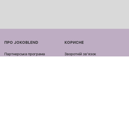
ПРО JOKOBLEND
КОРИСНЕ
Партнерська програма
Зворотній звʼязок
Сертифікація продукції
Оплата та доставка
Співпраця
Повернення та обмін
Блог
Оферта та політика
конфіденційності
Контакти
Відгуки
ПРОДУКЦІЯ
ЗАЛИШАЙСЯ ОНЛАЙН
Обличчя
Facebook