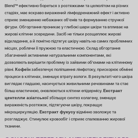
Blend™ ефективно бореться з розтяжками та целюлітом на різних
стадіях, має яскраво виражений лімфодренажний ефект і активно
сприяє зменшенню небажаних об'ємів та формуванню стрункої
фігури. Обгортання проникає у глибокі шари шкіри та впливає на
жирові клітини зсередини. Засіб не тільки розщеплює жирові
відкладення, а й помітно підтягує шкіру навіть на самих проблемних
місцях, роблячи її пружною та еластичною. Склад обгортання
збагачений активними натуральними компонентами, які
дозволяють вирішити проблему із зайвими об'ємами на клітинному
Кофеїн
рівні.
забезпечує поліпшення лімфотоку, прискорює обмінні
процеси в клітинах, зменшує втрату вологи. В результаті чого шкіра
виглядає гладшою, насичується живильними речовинами та стає
Екстракт
більш еластичною, оновлюються клітини епідермісу.
центелли азіатської
збільшує синтез колагену, зменшує
вираженість розтяжок, підтягуючи шкіру, покращує
Екстракт фукусу
мікроциркуляцію.
відмінно зволожує та
розгладжує. Стимулює кровообіг і сприяє спалюванню жирової
тканини.