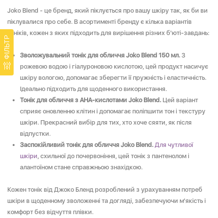
Joko Blend - це бренд, який піклується про вашу шкіру так, як би ви
піклувалися про себе. В асортименті бренду є кілька варіантів
тоніків, кожен з яких підходить для вирішення різних б'юті-завдань:
ФІЛЬТР
Зволожувальний тонік для обличчя Joko Blend 150 мл.
З
рожевою водою і гіалуроновою кислотою, цей продукт насичує
шкіру вологою, допомагає зберегти її пружність і еластичність.
Ідеально підходить для щоденного використання.
Тонік для обличчя з AHA-кислотами Joko Blend.
Цей варіант
сприяє оновленню клітин і допомагає поліпшити тон і текстуру
шкіри. Прекрасний вибір для тих, хто хоче сяяти, як після
відпустки.
Заспокійливий тонік для обличчя Joko Blend.
Для чутливої
шкіри
, схильної до почервоніння, цей тонік з пантенолом і
алантоїном стане справжньою знахідкою.
Кожен тонік від Джоко Бленд розроблений з урахуванням потреб
шкіри в щоденному зволоженні та догляді, забезпечуючи м'якість і
комфорт без відчуття плівки.