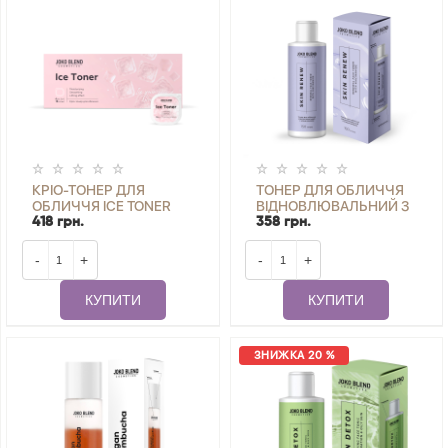
КРІО-ТОНЕР ДЛЯ
ТОНЕР ДЛЯ ОБЛИЧЧЯ
ОБЛИЧЧЯ ICE TONER
ВІДНОВЛЮВАЛЬНИЙ З
JOKO BLEND 6 ШТ. Х 10
НІАЦИНАМІДОМ SKIN
418 грн.
358 грн.
МЛ
RENEW JOKO BLEND 150
МЛ
-
+
-
+
КУПИТИ
КУПИТИ
ЗНИЖКА 20 %