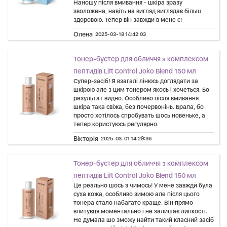
Наношу після вмивання - шкіра зразу
зволожена, навіть на вигляд виглядає більш
здоровою. Тепер він завжди в мене є!
Олена
2025-03-18 14:42:03
Тонер-бустер для обличчя з комплексом
пептидів Lift Control Joko Blend 150 мл
Супер-засіб! Я взагалі лінюсь доглядати за
шкірою але з цим тонером якось і хочеться. Бо
результат видно. Особливо після вмивання
шкіра така свіжа, без почервонінь. Брала, бо
просто хотілось спробувать шось новеньке, а
тепер користуюсь регулярно.
Вікторія
2025-03-01 14:29:36
Тонер-бустер для обличчя з комплексом
пептидів Lift Control Joko Blend 150 мл
Це реально шось з чимось! У мене завжди була
суха кожа, особливо зимою але після цього
тонера стало набагато краще. Він прямо
впитуєця моментально і не залишає липкості.
Не думала шо зможу найти такий класний засіб