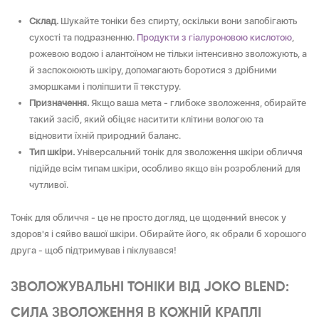
Склад.
Шукайте тоніки без спирту, оскільки вони запобігають
сухості та подразненню.
Продукти з гіалуроновою кислотою
,
рожевою водою і алантоїном не тільки інтенсивно зволожують, а
й заспокоюють шкіру, допомагають боротися з дрібними
зморшками і поліпшити її текстуру.
Призначення.
Якщо ваша мета - глибоке зволоження, обирайте
такий засіб, який обіцяє наситити клітини вологою та
відновити їхній природний баланс.
Тип шкіри.
Універсальний тонік для зволоження шкіри обличчя
підійде всім типам шкіри, особливо якщо він розроблений для
чутливої.
Тонік для обличчя - це не просто догляд, це щоденний внесок у
здоров'я і сяйво вашої шкіри. Обирайте його, як обрали б хорошого
друга - щоб підтримував і піклувався!
ЗВОЛОЖУВАЛЬНІ ТОНІКИ ВІД JOKO BLEND:
СИЛА ЗВОЛОЖЕННЯ В КОЖНІЙ КРАПЛІ