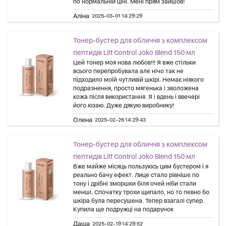
по нормальній ціні. Мені прям зайшов!
Аліна
2025-03-01 14:29:29
Тонер-бустер для обличчя з комплексом
пептидів Lift Control Joko Blend 150 мл
Цей тонер моя нова любов!!! Я вже стільки
всього перепробувала але нічо так не
підходило моїй чутливій шкірі. Немає ніякого
подразнення, просто мягенька і зволожена
кожа після використання. Я і вдень і ввечері
його юзаю. Дуже дякую виробнику!
Олена
2025-02-26 14:29:43
Тонер-бустер для обличчя з комплексом
пептидів Lift Control Joko Blend 150 мл
Вже майже місяць пользуюсь цим бустером і я
реально бачу ефект. Лице стало рівніше по
тону і дрібні зморшки біля очей ніби стали
менші. Спочатку трохи щипало, но то певно бо
шкіра була пересушена. Тепер взагалі супер.
Купила ще подружці на подарунок
Даша
2025-02-19 14:29:52