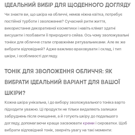
ІДЕАЛЬНИЙ ВИБІР ДЛЯ ЩОДЕННОГО ДОГЛЯДУ
Чи знаєте ви, що шкіра на обличчі, немов ніжна квітка, потребує
постійної турботи і зволоження? Сучасний ритм життя,
використання декоративної косметики і навіть клімат здатні
висушити і позбавити її природного сяйва. Ось чому зволожувальні
тоніки для обличчя стали справжніми рятувальниками. Але як же
вибрати відповідний? Адже важливо враховувати і склад, і тип
шкіри, і особливості догляду.
ТОНІК ДЛЯ ЗВОЛОЖЕННЯ ОБЛИЧЧЯ: ЯК
ВИБРАТИ ІДЕАЛЬНИЙ ВАРІАНТ ДЛЯ ВАШОЇ
ШКІРИ?
Кожна шкіра унікальна, і до вибору зволожувального тоніка варто
підходити уважно. Ці продукти не тільки видаляють залишки
забруднень після очищення, а й готують шкіру до подальшого
догляду, допомагаючи краще засвоювати
креми
і сироватки. Щоб
вибрати відповідний тонік, зверніть увагу на такі моменти: