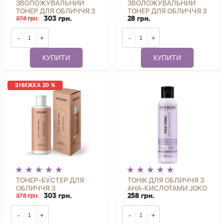
ЗВОЛОЖУВАЛЬНИЙ
ЗВОЛОЖУВАЛЬНИЙ
ТОНЕР ДЛЯ ОБЛИЧЧЯ З
ТОНЕР ДЛЯ ОБЛИЧЧЯ З
ГІАЛУРОНОВОЮ
378 грн.
ГІАЛУРОНОВОЮ
303 грн.
28 грн.
КИСЛОТОЮ AQUA
КИСЛОТОЮ AQUA
GLOW JOKO BLEND 150
GLOW JOKO BLEND 2
-
+
-
+
МЛ
МЛ
КУПИТИ
КУПИТИ
ЗНИЖКА 20 %
ТОНЕР-БУСТЕР ДЛЯ
ТОНІК ДЛЯ ОБЛИЧЧЯ З
ОБЛИЧЧЯ З
AHA-КИСЛОТАМИ JOKO
КОМПЛЕКСОМ
378 грн.
BLEND 150 МЛ
303 грн.
258 грн.
ПЕПТИДІВ LIFT
CONTROL JOKO BLEND
-
+
-
+
150 МЛ