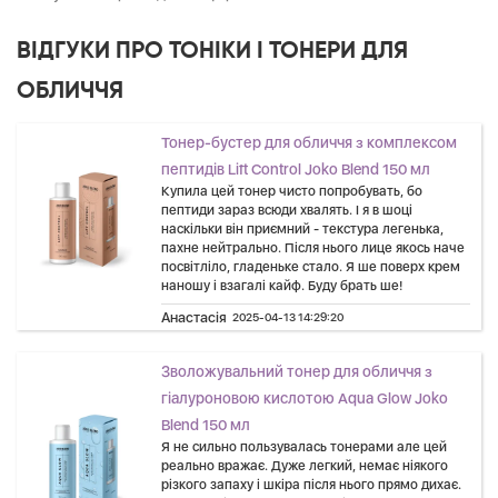
ВІДГУКИ ПРО ТОНІКИ І ТОНЕРИ ДЛЯ
ОБЛИЧЧЯ
Тонер-бустер для обличчя з комплексом
пептидів Lift Control Joko Blend 150 мл
Купила цей тонер чисто попробувать, бо
пептиди зараз всюди хвалять. І я в шоці
наскільки він приємний - текстура легенька,
пахне нейтрально. Після нього лице якось наче
посвітліло, гладеньке стало. Я ше поверх крем
наношу і взагалі кайф. Буду брать ше!
Анастасія
2025-04-13 14:29:20
Зволожувальний тонер для обличчя з
гіалуроновою кислотою Aqua Glow Joko
Blend 150 мл
Я не сильно пользувалась тонерами але цей
реально вражає. Дуже легкий, немає ніякого
різкого запаху і шкіра після нього прямо дихає.