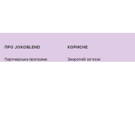
ПРО JOKOBLEND
КОРИСНЕ
Партнерська програма
Зворотній звʼязок
Сертифікація продукції
Оплата та доставка
Співпраця
Повернення та обмін
Блог
Оферта та політика
конфіденційності
Контакти
Відгуки
ПРОДУКЦІЯ
ЗАЛИШАЙСЯ ОНЛАЙН