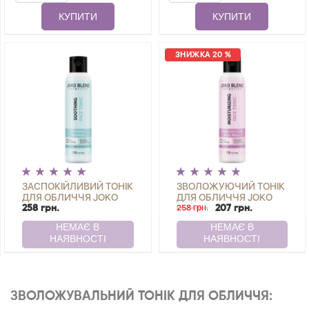
КУПИТИ
КУПИТИ
ЗНИЖКА 20 %
ЗАСПОКІЙЛИВИЙ ТОНІК
ЗВОЛОЖУЮЧИЙ ТОНІК
ДЛЯ ОБЛИЧЧЯ JOKO
ДЛЯ ОБЛИЧЧЯ JOKO
BLEND 150 МЛ
BLEND 150 МЛ
258 грн.
258 грн.
207 грн.
ЗВОЛОЖУВАЛЬНИЙ ТОНІК ДЛЯ ОБЛИЧЧЯ: