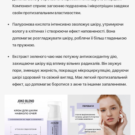
Компонент сприяє загоєнню подразнень і мікротріщин завдяки
своїм протизапальним властивостям.
Гіалуронова кислота інтенсивно зволожує шкіру, утримуючи
вологу в клітинах і створюючи ефект наповненості. Вона
допомагає розгладжувати шкіру, роблячи її більш гладенькою
та пружною.
Екстракт зеленого чаю має потужну антиоксидантну дію,
захищаючи шкіру від впливу вільних радикалів. Він звужує
пори, зменшує жирність, покращує мікроциркуляцію, даруючи
шкірі здоровий та свіжий вигляд. Має легкий протизапальний
ефект, що допомагає боротися з акне та іншими запаленнями.