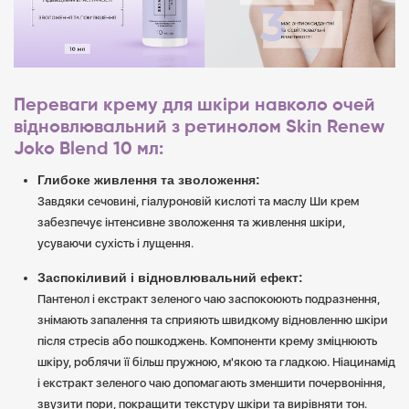
Переваги крему для шкіри навколо очей
відновлювальний з ретинолом Skin Renew
Joko Blend 10 мл:
Глибоке живлення та зволоження:
Завдяки сечовині, гіалуроновій кислоті та маслу Ши крем
забезпечує інтенсивне зволоження та живлення шкіри,
усуваючи сухість і лущення.
Заспокіливий і відновлювальний ефект:
Пантенол і екстракт зеленого чаю заспокоюють подразнення,
знімають запалення та сприяють швидкому відновленню шкіри
після стресів або пошкоджень. Компоненти крему зміцнюють
шкіру, роблячи її більш пружною, м'якою та гладкою. Ніацинамід
і екстракт зеленого чаю допомагають зменшити почервоніння,
звузити пори, покращити текстуру шкіри та вирівняти тон.