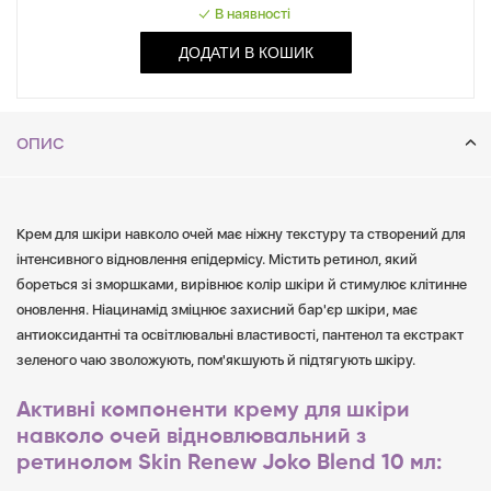
В наявності
ДОДАТИ В КОШИК
ОПИС
Крем для шкіри навколо очей має ніжну текстуру та створений для
інтенсивного відновлення епідермісу. Містить ретинол, який
бореться зі зморшками, вирівнює колір шкіри й стимулює клітинне
оновлення. Ніацинамід зміцнює захисний бар'єр шкіри, має
антиоксидантні та освітлювальні властивості, пантенол та екстракт
зеленого чаю зволожують, пом'якшують й підтягують шкіру.
Активні компоненти крему для шкіри
навколо очей відновлювальний з
ретинолом Skin Renew Joko Blend 10 мл: