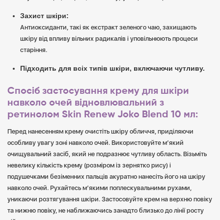
Захист шкіри:
Антиоксиданти, такі як екстракт зеленого чаю, захищають
шкіру від впливу вільних радикалів і уповільнюють процеси
старіння.
Підходить для всіх типів шкіри, включаючи чутливу.
Спосіб застосування крему для шкіри
навколо очей відновлювальний з
ретинолом Skin Renew Joko Blend 10 мл:
Перед нанесенням крему очистіть шкіру обличчя, приділяючи
особливу увагу зоні навколо очей. Використовуйте м’який
очищувальний засіб, який не подразнює чутливу область. Візьміть
невелику кількість крему (розміром із зернятко рису) і
подушечками безіменних пальців акуратно нанесіть його на шкіру
навколо очей. Рухайтесь м’якими поплескувальними рухами,
уникаючи розтягування шкіри. Застосовуйте крем на верхню повіку
та нижню повіку, не наближаючись занадто близько до лінії росту