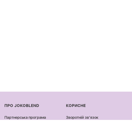
ПРО JOKOBLEND
КОРИСНЕ
Партнерська програма
Зворотній звʼязок
Сертифікація продукції
Оплата та доставка