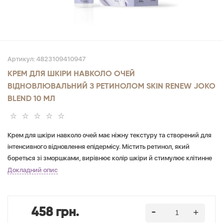
Артикул:
4823109410947
КРЕМ ДЛЯ ШКІРИ НАВКОЛО ОЧЕЙ
ВІДНОВЛЮВАЛЬНИЙ З РЕТИНОЛОМ SKIN RENEW JOKO
BLEND 10 МЛ
Крем для шкіри навколо очей має ніжну текстуру та створений для
інтенсивного відновлення епідермісу. Містить ретинол, який
бореться зі зморшками, вирівнює колір шкіри й стимулює клітинне
оновлення. Ніацинамід зміцнює захисний бар'єр шкіри, має
Докладний опис
антиоксидантні та освітлювальні властивості, пантенол та екстракт
зеленого чаю зволожують, пом'якшують й підтягують шкіру.
458 грн.