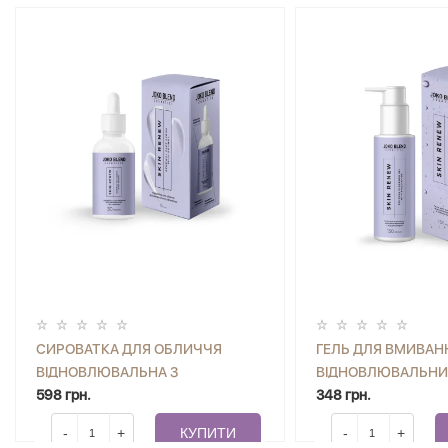
СИРОВАТКА ДЛЯ ОБЛИЧЧЯ
ГЕЛЬ ДЛЯ ВМИВАН
ВІДНОВЛЮВАЛЬНА З
ВІДНОВЛЮВАЛЬНИ
РЕТИНОЛОМ SKIN RENEW JOKO
598 грн.
НІАЦИНАМІДОМ SK
348 грн.
BLEND 30 МЛ
JOKO BLEND 150 М
-
+
КУПИТИ
-
+