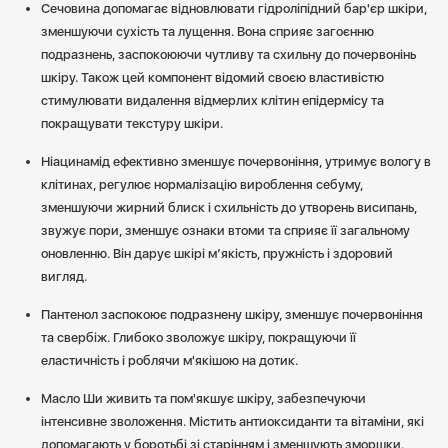
Сечовина допомагає відновлювати гідроліпідний бар'єр шкіри,
зменшуючи сухість та лущення. Вона сприяє загоєнню
подразнень, заспокоюючи чутливу та схильну до почервонінь
шкіру. Також цей компонент відомий своєю властивістю
стимулювати видалення відмерлих клітин епідермісу та
покращувати текстуру шкіри.
Ніацинамід ефективно зменшує почервоніння, утримує вологу в
клітинах, регулює нормалізацію вироблення себуму,
зменшуючи жирний блиск і схильність до утворень висипань,
звужує пори, зменшує ознаки втоми та сприяє її загальному
оновленню. Він дарує шкірі м’якість, пружність і здоровий
вигляд.
Пантенол заспокоює подразнену шкіру, зменшує почервоніння
та свербіж. Глибоко зволожує шкіру, покращуючи її
еластичність і роблячи м'якішою на дотик.
Масло Ши живить та пом'якшує шкіру, забезпечуючи
інтенсивне зволоження. Містить антиоксиданти та вітаміни, які
допомагають у боротьбі зі старінням і зменшують зморшки.