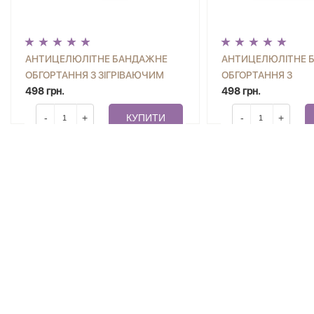
АНТИЦЕЛЮЛІТНЕ БАНДАЖНЕ
АНТИЦЕЛЮЛІТНЕ 
ОБГОРТАННЯ З ЗІГРІВАЮЧИМ
ОБГОРТАННЯ З
ЕФЕКТОМ HOT FAT BURNING JOKO
498 грн.
ОХОЛОДЖУЮЧИМ 
498 грн.
BLEND
COLD FAT BURNING
-
+
КУПИТИ
-
+