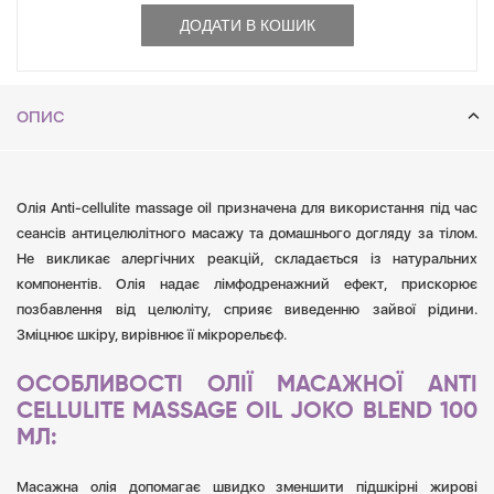
ДОДАТИ В КОШИК
ОПИС
Олія Anti-cellulite massage oil призначена для використання під час
сеансів антицелюлітного масажу та домашнього догляду за тілом.
Не викликає алергічних реакцій, складається із натуральних
компонентів. Олія надає лімфодренажний ефект, прискорює
позбавлення від целюліту, сприяє виведенню зайвої рідини.
Зміцнює шкіру, вирівнює її мікрорельєф.
ОСОБЛИВОСТІ ОЛІЇ МАСАЖНОЇ ANTI
CELLULITE MASSAGE OIL JOKO BLEND 100
МЛ:
Масажна олія допомагає швидко зменшити підшкірні жирові