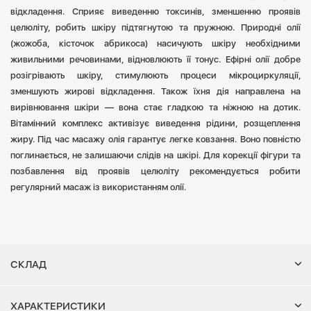
відкладення. Сприяє виведенню токсинів, зменшенню проявів
целюліту, робить шкіру підтягнутою та пружною. Природні олії
(жожоба, кісточок абрикоса) насичують шкіру необхідними
живильними речовинами, відновлюють її тонус. Ефірні олії добре
розігрівають шкіру, стимулюють процеси мікроциркуляції,
зменшують жирові відкладення. Також їхня дія направлена на
вирівнювання шкіри — вона стає гладкою та ніжною на дотик.
Вітамінний комплекс активізує виведення рідини, розщеплення
жиру. Під час масажу олія гарантує легке ковзання. Воно повністю
поглинається, не залишаючи слідів на шкірі. Для корекції фігури та
позбавлення від проявів целюліту рекомендується робити
регулярний масаж із використанням олії.
СКЛАД
ХАРАКТЕРИСТИКИ