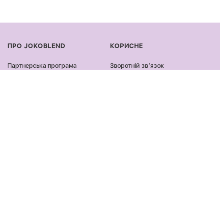
ПРО JOKOBLEND
КОРИСНЕ
Партнерська програма
Зворотній звʼязок
Сертифікація продукції
Оплата та доставка
Співпраця
Повернення та обмін
Блог
Оферта та політика
конфіденційності
Контакти
Відгуки
ПРОДУКЦІЯ
ЗАЛИШАЙСЯ ОНЛАЙН
Обличчя
Facebook
Тіло
Instagram