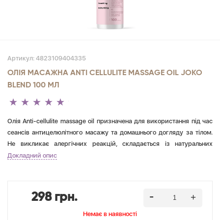
Артикул:
4823109404335
ОЛІЯ МАСАЖНА ANTI CELLULITE MASSAGE OIL JOKO
BLEND 100 МЛ
Олія Anti-cellulite massage oil призначена для використання під час
сеансів антицелюлітного масажу та домашнього догляду за тілом.
Не викликає алергічних реакцій, складається із натуральних
компонентів. Олія надає лімфодренажний ефект, прискорює
Докладний опис
позбавлення від целюліту, сприяє виведенню зайвої рідини.
Зміцнює шкіру, вирівнює її мікрорельєф.
298 грн.
Немає в наявностi