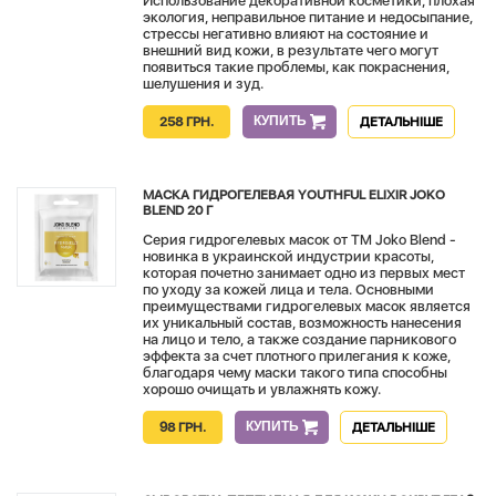
Использование декоративной косметики, плохая
экология, неправильное питание и недосыпание,
стрессы негативно влияют на состояние и
внешний вид кожи, в результате чего могут
появиться такие проблемы, как покраснения,
шелушения и зуд.
КУПИТЬ
258 ГРН.
ДЕТАЛЬНІШЕ
МАСКА ГИДРОГЕЛЕВАЯ YOUTHFUL ELIXIR JOKO
BLEND 20 Г
Серия гидрогелевых масок от TM Joko Blend -
новинка в украинской индустрии красоты,
которая почетно занимает одно из первых мест
по уходу за кожей лица и тела. Основными
преимуществами гидрогелевых масок является
их уникальный состав, возможность нанесения
на лицо и тело, а также создание парникового
эффекта за счет плотного прилегания к коже,
благодаря чему маски такого типа способны
хорошо очищать и увлажнять кожу.
КУПИТЬ
98 ГРН.
ДЕТАЛЬНІШЕ