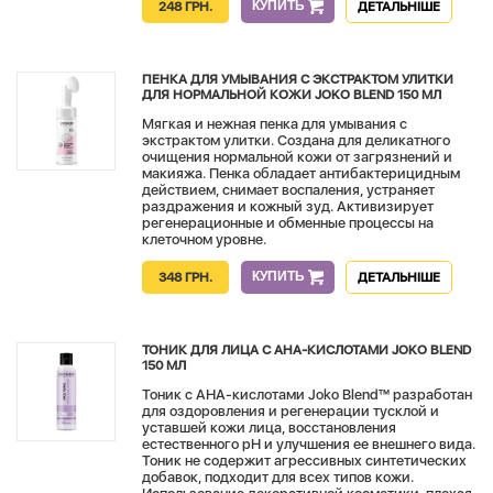
КУПИТЬ
248 ГРН.
ДЕТАЛЬНІШЕ
ПЕНКА ДЛЯ УМЫВАНИЯ С ЭКСТРАКТОМ УЛИТКИ
ДЛЯ НОРМАЛЬНОЙ КОЖИ JOKO BLEND 150 МЛ
Мягкая и нежная пенка для умывания с
экстрактом улитки. Создана для деликатного
очищения нормальной кожи от загрязнений и
макияжа. Пенка обладает антибактерицидным
действием, снимает воспаления, устраняет
раздражения и кожный зуд. Активизирует
регенерационные и обменные процессы на
клеточном уровне.
КУПИТЬ
348 ГРН.
ДЕТАЛЬНІШЕ
ТОНИК ДЛЯ ЛИЦА С AHA-КИСЛОТАМИ JOKO BLEND
150 МЛ
Тоник с АНА-кислотами Joko Blend™ разработан
для оздоровления и регенерации тусклой и
уставшей кожи лица, восстановления
естественного pH и улучшения ее внешнего вида.
Тоник не содержит агрессивных синтетических
добавок, подходит для всех типов кожи.