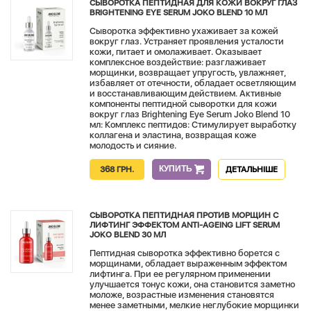
СЫВОРОТКА ПЕПТИДНАЯ ДЛЯ КОЖИ ВОКРУГ ГЛАЗ
BRIGHTENING EYE SERUM JOKO BLEND 10 МЛ
Сыворотка эффективно ухаживает за кожей
вокруг глаз. Устраняет проявления усталости
кожи, питает и омолаживает. Оказывает
комплексное воздействие: разглаживает
морщинки, возвращает упругость, увлажняет,
избавляет от отечности, обладает осветляющим
и восстанавливающим действием. Активные
компоненты пептидной сыворотки для кожи
вокруг глаз Brightening Eye Serum Joko Blend 10
мл: Комплекс пептидов: Стимулирует выработку
коллагена и эластина, возвращая коже
молодость и сияние.
КУПИТЬ
368 ГРН.
ДЕТАЛЬНІШЕ
СЫВОРОТКА ПЕПТИДНАЯ ПРОТИВ МОРЩИН С
ЛИФТИНГ ЭФФЕКТОМ ANTI-AGEING LIFT SERUM
JOKO BLEND 30 МЛ
Пептидная сыворотка эффективно борется с
морщинами, обладает выраженным эффектом
лифтинга. При ее регулярном применении
улучшается тонус кожи, она становится заметно
моложе, возрастные изменения становятся
менее заметными, мелкие неглубокие морщинки