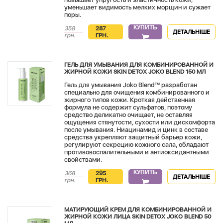
уменьшает видимость мелких морщин и сужает
поры.
КУПИТЬ
358
287
ДЕТАЛЬНІШЕ
грн.
ГРН.
ГЕЛЬ ДЛЯ УМЫВАНИЯ ДЛЯ КОМБИНИРОВАННОЙ И
ЖИРНОЙ КОЖИ SKIN DETOX JOKO BLEND 150 МЛ
Гель для умывания Joko Blend™ разработан
специально для очищения комбинированного и
жирного типов кожи. Кроткая действенная
формула не содержит сульфатов, поэтому
средство деликатно очищает, не оставляя
ощущения стянутости, сухости или дискомфорта
после умывания. Ниацинамид и цинк в составе
средства укрепляют защитный барьер кожи,
регулируют секрецию кожного сала, обладают
противовоспалительными и антиоксидантными
свойствами.
КУПИТЬ
368
295
ДЕТАЛЬНІШЕ
грн.
ГРН.
МАТИРУЮЩИЙ КРЕМ ДЛЯ КОМБИНИРОВАННОЙ И
ЖИРНОЙ КОЖИ ЛИЦА SKIN DETOX JOKO BLEND 50