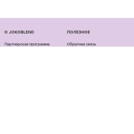
О JOKOBLEND
ПОЛЕЗНОЕ
Партнерская программа
Обратная связь
Сертификация продукции
Оплата и доставка
Сотрудничество
Возврат и обмен
Блог
Оферта и политика
конфиденциальности
Контакты
Отзывы
ПРОДУКЦИЯ
ОСТАВАЙСЯ ОНЛАЙН
Лицо
Facebook
Тело
Instagram