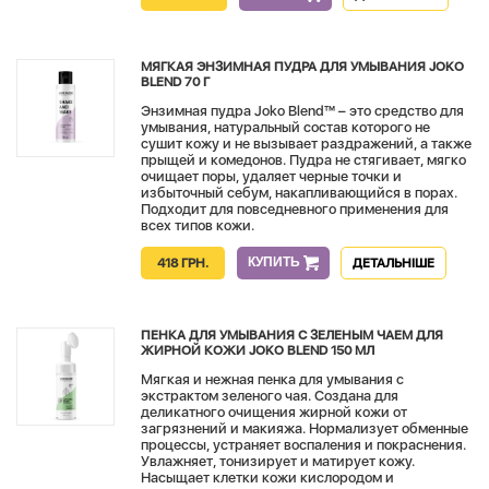
МЯГКАЯ ЭНЗИМНАЯ ПУДРА ДЛЯ УМЫВАНИЯ JOKO
BLEND 70 Г
Энзимная пудра Joko Blend™ – это средство для
умывания, натуральный состав которого не
сушит кожу и не вызывает раздражений, а также
прыщей и комедонов. Пудра не стягивает, мягко
очищает поры, удаляет черные точки и
избыточный себум, накапливающийся в порах.
Подходит для повседневного применения для
всех типов кожи.
КУПИТЬ
418 ГРН.
ДЕТАЛЬНІШЕ
ПЕНКА ДЛЯ УМЫВАНИЯ С ЗЕЛЕНЫМ ЧАЕМ ДЛЯ
ЖИРНОЙ КОЖИ JOKO BLEND 150 МЛ
Мягкая и нежная пенка для умывания с
экстрактом зеленого чая. Создана для
деликатного очищения жирной кожи от
загрязнений и макияжа. Нормализует обменные
процессы, устраняет воспаления и покраснения.
Увлажняет, тонизирует и матирует кожу.
Насыщает клетки кожи кислородом и