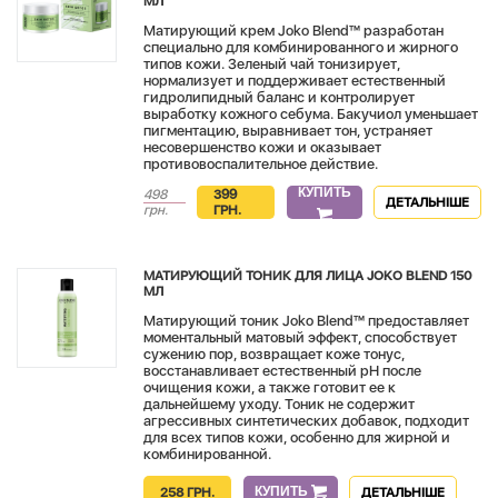
МЛ
Матирующий крем Joko Blend™ разработан
специально для комбинированного и жирного
типов кожи. Зеленый чай тонизирует,
нормализует и поддерживает естественный
гидролипидный баланс и контролирует
выработку кожного себума. Бакучиол уменьшает
пигментацию, выравнивает тон, устраняет
несовершенство кожи и оказывает
противовоспалительное действие.
КУПИТЬ
498
399
ДЕТАЛЬНІШЕ
грн.
ГРН.
МАТИРУЮЩИЙ ТОНИК ДЛЯ ЛИЦА JOKO BLEND 150
МЛ
Матирующий тоник Joko Blend™ предоставляет
моментальный матовый эффект, способствует
сужению пор, возвращает коже тонус,
восстанавливает естественный pH после
очищения кожи, а также готовит ее к
дальнейшему уходу. Тоник не содержит
агрессивных синтетических добавок, подходит
для всех типов кожи, особенно для жирной и
комбинированной.
КУПИТЬ
258 ГРН.
ДЕТАЛЬНІШЕ