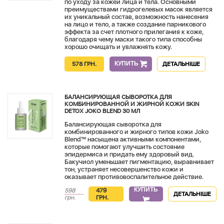
по уходу за кожей лица и тела. Основными
преимуществами гидрогелевых масок является
их уникальный состав, возможность нанесения
на лицо и тело, а также создание парникового
эффекта за счет плотного прилегания к коже,
благодаря чему маски такого типа способны
хорошо очищать и увлажнять кожу.
КУПИТЬ
578 ГРН.
ДЕТАЛЬНІШЕ
БАЛАНСИРУЮЩАЯ СЫВОРОТКА ДЛЯ
КОМБИНИРОВАННОЙ И ЖИРНОЙ КОЖИ SKIN
DETOX JOKO BLEND 30 МЛ
Балансирующая сыворотка для
комбинированного и жирного типов кожи Joko
Blend™ насыщена активными компонентами,
которые помогают улучшить состояние
эпидермиса и придать ему здоровый вид.
Бакучиол уменьшает пигментацию, выравнивает
тон, устраняет несовершенство кожи и
оказывает противовоспалительное действие.
КУПИТЬ
598
479
ДЕТАЛЬНІШЕ
грн.
ГРН.