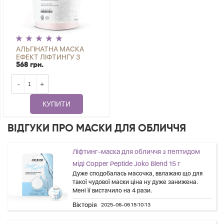
АЛЬГІНАТНА МАСКА
ЕФЕКТ ЛІФТИНГУ З
КОЛАГЕНОМ І
568 грн.
ЕЛАСТИНОМ JOKO
BLEND 200 Г
-
+
КУПИТИ
ВІДГУКИ ПРО МАСКИ ДЛЯ ОБЛИЧЧЯ
Ліфтинг-маска для обличчя з пептидом
міді Copper Peptide Joko Blend 15 г
Дуже сподобалась масочка, ввлажаю що для
такої чудової маски ціна ну дуже занижена.
Мені її вистачило на 4 рази.
Вікторія
2025-06-06 15:10:13