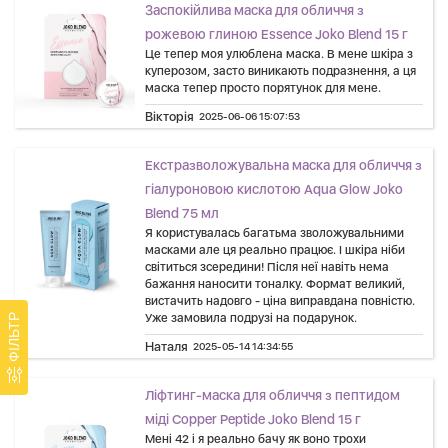
Заспокійлива маска для обличчя з
рожевою глиною Essence Joko Blend 15 г
Це тепер моя улюблена маска. В мене шкіра з
куперозом, засто виникають подразнення, а ця
маска тепер просто порятунок для мене.
Вікторія
2025-06-06 15:07:53
Екстразволожувальна маска для обличчя з
гіалуроновою кислотою Aqua Glow Joko
Blend 75 мл
Я користувалась багатьма зволожувальними
масками але ця реально працює. І шкіра ніби
світиться зсередини! Після неї навіть нема
бажання наносити тоналку. Формат великий,
вистачить надовго - ціна виправдана повністю.
Уже замовила подрузі на подарунок.
ФІЛЬТР
Наталя
2025-05-14 14:34:55
Ліфтинг-маска для обличчя з пептидом
міді Copper Peptide Joko Blend 15 г
Мені 42 і я реально бачу як воно трохи