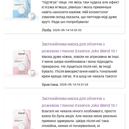
"підтягує" лице. Не якісь там чудеса але ефект
є! Кожа м’якша, рівніша і якось приємніше
навіть наносити макіяж. Мій косметолог
схвалив склад сказала, що пептиди міді дуже
круті. Рада шо попробувала!
Люба
2025-05-14 14:32:32
Заспокійлива маска для обличчя з
рожевою глиною Essence Joko Blend 15 г
Маска дуже ніжна, зовсім не агресивна як інші.
У мене шкіра комбінована і вона підходить
прекрасно. Не лущиться після неї, як іноді
бувало. Після використання навіть тональний
крем краще лягає. Я в шоці не чекала такого!
Христина
2025-05-14 14:31:24
Заспокійлива маска для обличчя з
рожевою глиною Essence Joko Blend 15 г
Взагалі не чекала нічого особливого, просто
взяла бо була акція. Але маска мене реально
приємно здивувала. Шкіра після неї така
спокійна, немає ні почервоніння, ні