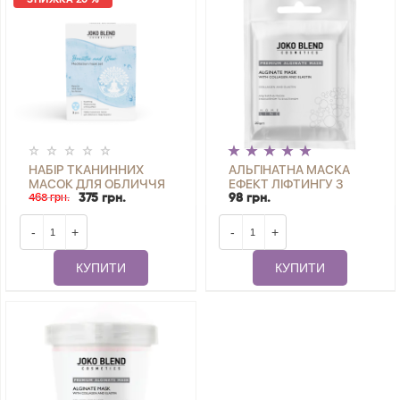
НАБІР ТКАНИННИХ
АЛЬГІНАТНА МАСКА
МАСОК ДЛЯ ОБЛИЧЧЯ
ЕФЕКТ ЛІФТИНГУ З
З МЕДИТАЦІЯМИ
468 грн.
КОЛАГЕНОМ І
375 грн.
98 грн.
BREATHE AND GLOW
ЕЛАСТИНОМ JOKO
JOKO BLEND
BLEND 20 Г
-
+
-
+
КУПИТИ
КУПИТИ