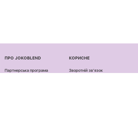
ПРО JOKOBLEND
КОРИСНЕ
Партнерська програма
Зворотній звʼязок
Сертифікація продукції
Оплата та доставка
Співпраця
Повернення та обмін
Блог
Оферта та політика
конфіденційності
Контакти
Відгуки
ПРОДУКЦІЯ
ЗАЛИШАЙСЯ ОНЛАЙН